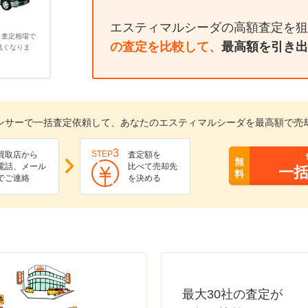
エスティマルシーダの高額査定を狙
、査定相場で
の査定を比較して、
最高額を引き出
低くなりま
ンサーで一括査定依頼して、あなたのエスティマルシーダを最高額で売
3
STEP
買取店から
査定額を
無
電話、メール
比べて売却先
一
料
でご連絡
を決める
最大30社の査定が