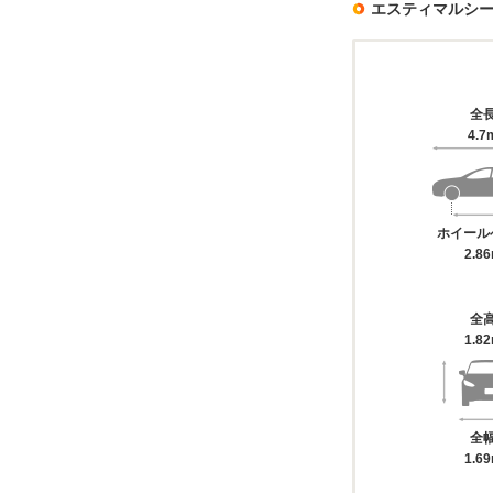
エスティマルシ
全
4.7
ホイール
2.8
全
1.8
全
1.6