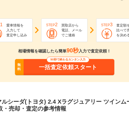
1
2
3
STEP
STEP
愛車情報を
買取店から
査定額
入力して
電話、メール
比べて
査定申し込み
でご連絡
を決め
90秒
相場情報を確認したら簡単
入力で査定依頼！
90秒で終わるカンタン入力
無
一括査定依頼スタート
料
ルシーダ(トヨタ) 2.4 Xラグジュアリー ツイン
買取・売却・査定の参考情報