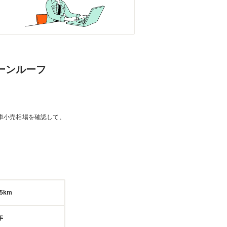
ムーンルーフ
車小売相場を確認して、
85km
年