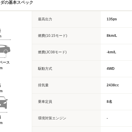
ーダの基本スペック
最高出力
135ps
長
燃費(10.15モード)
8km/L
m
燃費(JC08モード)
-km/L
ベース
6m
駆動方式
4WD
排気量
2438cc
高
2m
乗車定員
8名
幅
環境対策エンジン
-
9m