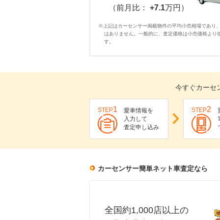
（前月比：
+7.1
万円）
※上記はカーセンサー掲載物件の平均小売相場であり
はありません。一般的に、査定価格は小売価格より
す。
今すぐカーセ
1
2
STEP
STEP
愛車情報を
入力して
査定申し込み
カーセンサー簡単ネット車査定なら
全国約1,000店以上の