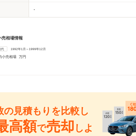
-
小売相場情報
初代
1992年1月～1999年12月
均小売相場
万円
数の見積もりを比較し
最高額
売却
で
しよ