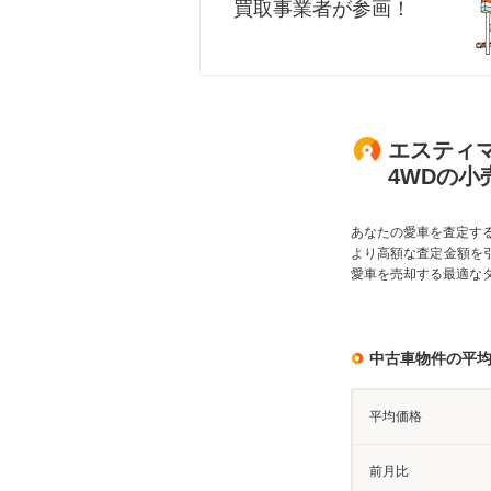
買取事業者が参画！
エスティマ
4WDの小
あなたの愛車を査定す
より高額な査定金額を
愛車を売却する最適な
中古車物件の平
平均価格
前月比