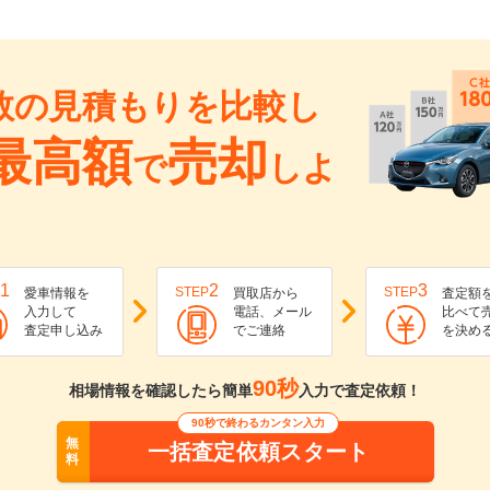
数の見積もりを比較し
最高額
売却
で
しよ
1
2
3
STEP
STEP
愛車情報を
買取店から
査定額
入力して
電話、メール
比べて
査定申し込み
でご連絡
を決め
90秒
相場情報を確認したら簡単
入力で査定依頼！
90秒で終わるカンタン入力
無
一括査定依頼スタート
料