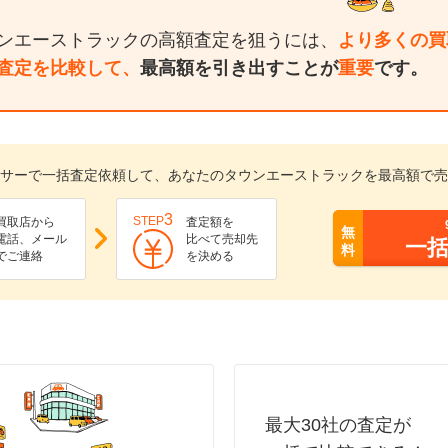
ンエーストラックの高額査定を狙うには、
より多くの買
査定を比較して、
最高額を引き出すことが
重要
です。
サーで一括査定依頼して、あなたのタウンエーストラックを最高額で売
3
STEP
買取店から
査定額を
無
電話、メール
比べて売却先
一
料
でご連絡
を決める
最大30社の査定が