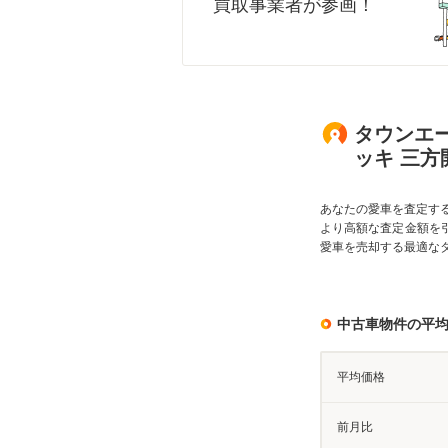
買取事業者が参画！
タウンエー
ッキ 三方
あなたの愛車を査定す
より高額な査定金額を
愛車を売却する最適な
中古車物件の平
平均価格
前月比