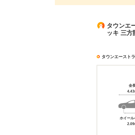
タウンエー
ッキ 三方
タウンエースト
全
4.4
ホイール
2.0