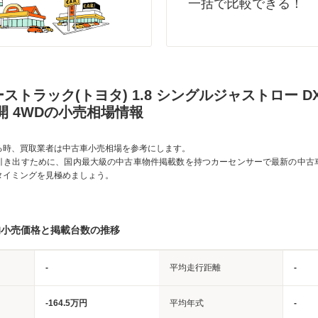
一括で比較できる！
ストラック(トヨタ) 1.8 シングルジャストロー D
開 4WDの小売相場情報
る時、買取業者は中古車小売相場を参考にします。
引き出すために、国内最大級の中古車物件掲載数を持つカーセンサーで最新の中古
タイミングを見極めましょう。
均小売価格と掲載台数の推移
-
平均走行距離
-
-164.5万円
平均年式
-