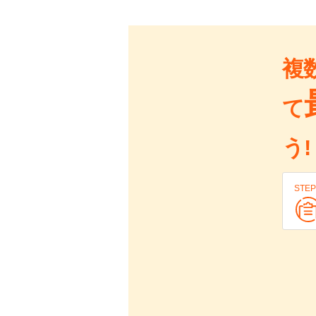
複
て
う!
STEP