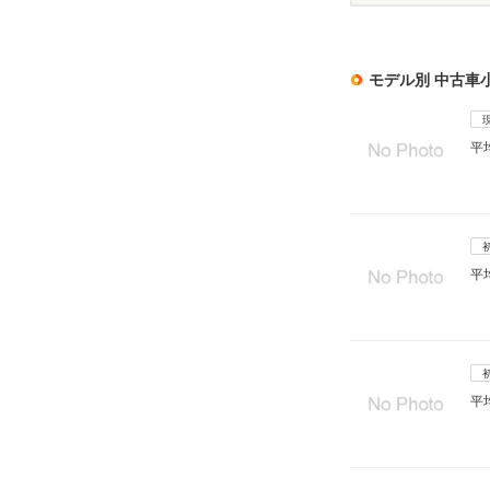
モデル別 中古車
平
平
平