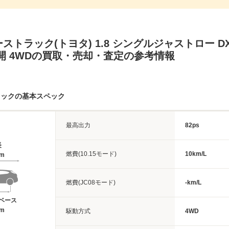
ストラック(トヨタ) 1.8 シングルジャストロー D
開 4WDの買取・売却・査定の参考情報
ラックの基本スペック
最高出力
82ps
長
燃費(10.15モード)
10km/L
3m
燃費(JC08モード)
-km/L
ベース
9m
駆動方式
4WD