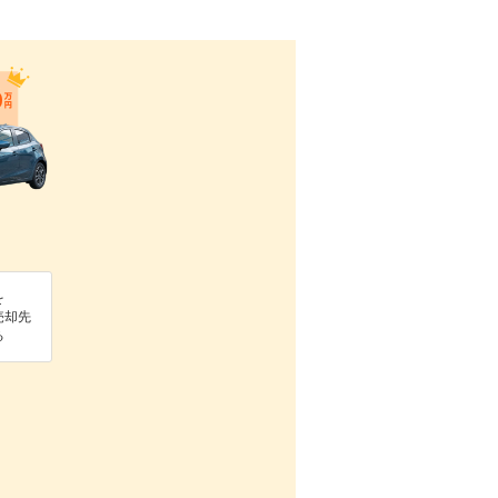
を
売却先
る