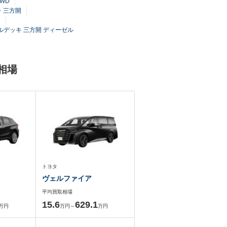
WD
キ 三方開
開
ールデッキ 三方開 ディーゼル
相場
トヨタ
ヴェルファイア
平均買取相場
15.6
629.1
万円
万円～
万円