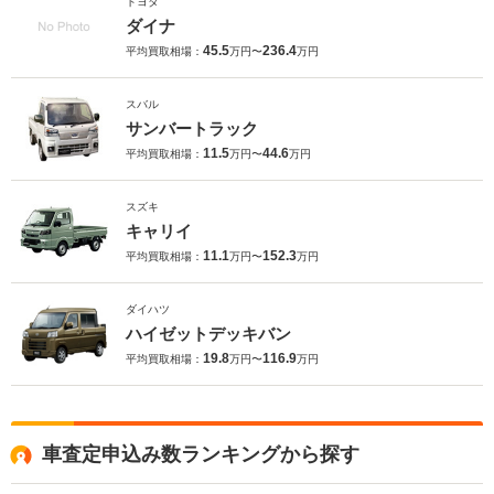
トヨタ
ダイナ
45.5
236.4
平均買取相場：
万円〜
万円
スバル
サンバートラック
11.5
44.6
平均買取相場：
万円〜
万円
スズキ
キャリイ
11.1
152.3
平均買取相場：
万円〜
万円
ダイハツ
ハイゼットデッキバン
19.8
116.9
平均買取相場：
万円〜
万円
車査定申込み数ランキングから探す