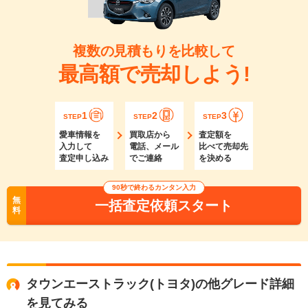
複数の見積もりを比較して
最高額で売却しよう!
1
2
3
STEP
STEP
STEP
愛車情報を
買取店から
査定額を
入力して
電話、メール
比べて売却先
査定申し込み
でご連絡
を決める
90秒で終わるカンタン入力
無
一括査定依頼スタート
料
タウンエーストラック(トヨタ)の他グレード詳細
を見てみる