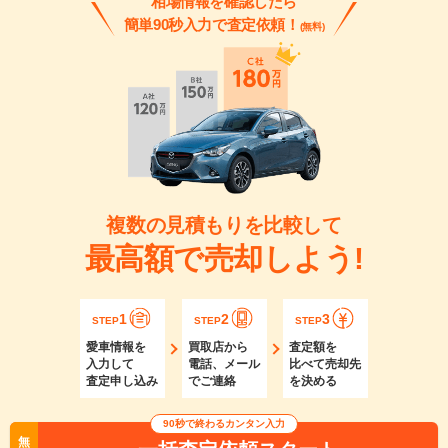
相場情報を確認したら
簡単90秒入力で査定依頼！
(無料)
複数の見積もりを比較して
最高額で売却しよう!
1
2
3
STEP
STEP
STEP
愛車情報を
買取店から
査定額を
入力して
電話、メール
比べて売却先
査定申し込み
でご連絡
を決める
90秒で終わるカンタン入力
無