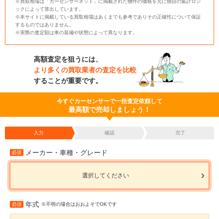
※買取相場は「カーセンサーネット」に掲載された物件の価格を元に独自の集計ロジ
ックによって算出しています。
※本サイトに掲載している買取相場はあくまでも参考でありその正確性について保証
するものではありません。
※実際の査定額は車の装備や状態によって異なります。
高額査定を狙うには、
より多くの買取業者の査定を比較
することが重要です。
今すぐカーセンサーで一括査定依頼して
最高額で売却しましょう！
入力
確認
完了
メーカー・車種・グレード
必須
選択してください
年式
必須
※不明の場合はおおよそでOKです