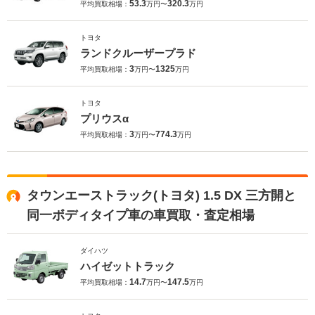
53.3
320.3
平均買取相場：
万円〜
万円
トヨタ
ランドクルーザープラド
3
1325
平均買取相場：
万円〜
万円
トヨタ
プリウスα
3
774.3
平均買取相場：
万円〜
万円
タウンエーストラック(トヨタ) 1.5 DX 三方開と
同一ボディタイプ車の車買取・査定相場
ダイハツ
ハイゼットトラック
14.7
147.5
平均買取相場：
万円〜
万円