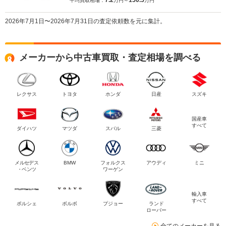
7.2
150.5
平均買取相場：
万円～
万円
2026年7月1日〜2026年7月31日の査定依頼数を元に集計。
メーカーから中古車買取・査定相場を調べる
レクサス
トヨタ
ホンダ
日産
スズキ
国産車
すべて
ダイハツ
マツダ
スバル
三菱
メルセデス
BMW
フォルクス
アウディ
ミニ
・ベンツ
ワーゲン
輸入車
すべて
ポルシェ
ボルボ
プジョー
ランド
ローバー