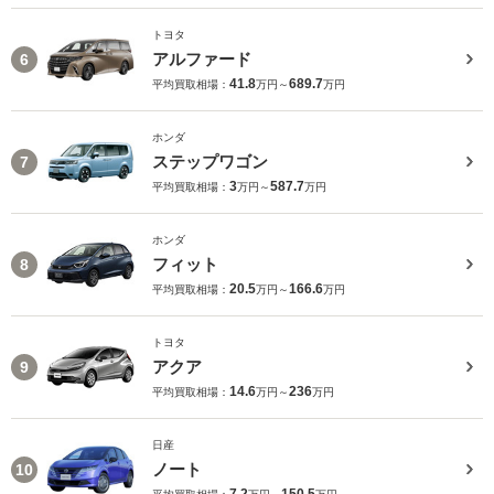
トヨタ
アルファード
6
41.8
689.7
平均買取相場：
万円～
万円
ホンダ
ステップワゴン
7
3
587.7
平均買取相場：
万円～
万円
ホンダ
フィット
8
20.5
166.6
平均買取相場：
万円～
万円
トヨタ
アクア
9
14.6
236
平均買取相場：
万円～
万円
日産
ノート
10