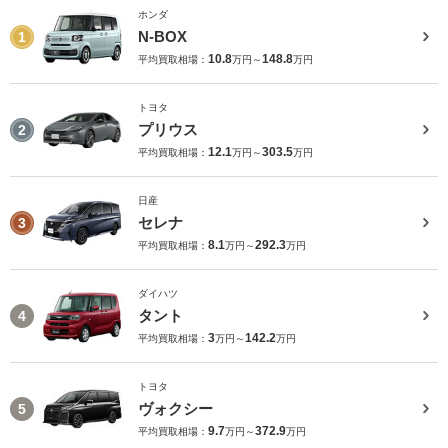
ホンダ
N-BOX
1
10.8
148.8
平均買取相場：
万円～
万円
トヨタ
プリウス
2
12.1
303.5
平均買取相場：
万円～
万円
日産
セレナ
3
8.1
292.3
平均買取相場：
万円～
万円
ダイハツ
タント
4
3
142.2
平均買取相場：
万円～
万円
トヨタ
ヴォクシー
5
9.7
372.9
平均買取相場：
万円～
万円