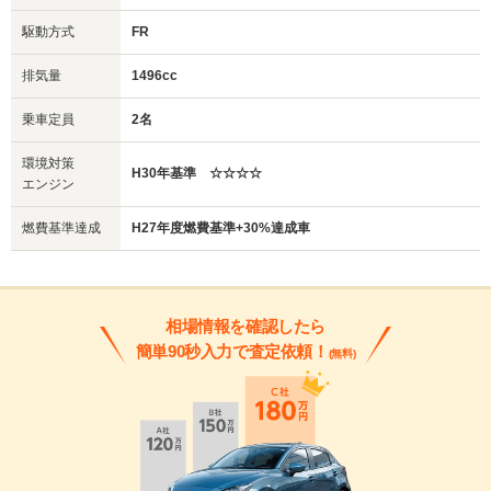
駆動方式
FR
排気量
1496cc
乗車定員
2名
環境対策
H30年基準 ☆☆☆☆
エンジン
燃費基準達成
H27年度燃費基準+30%達成車
相場情報を確認したら
簡単90秒入力で査定依頼！
(無料)