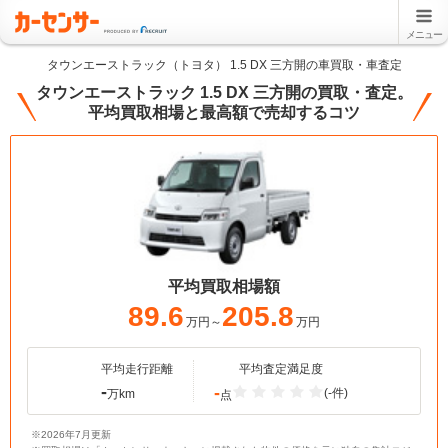
メニュー
タウンエーストラック（トヨタ） 1.5 DX 三方開の車買取・車査定
タウンエーストラック 1.5 DX 三方開の買取・査定。
平均買取相場と最高額で売却するコツ
平均買取相場額
89.6
205.8
万円～
万円
平均走行距離
平均査定満足度
-
-
(-件)
万km
点
※2026年7月更新