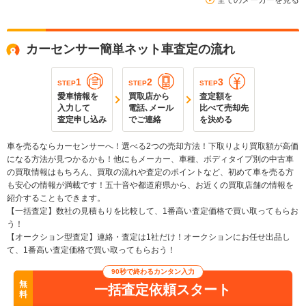
全てのメーカーを見る
カーセンサー簡単ネット車査定の流れ
1
2
3
STEP
STEP
STEP
愛車情報を
買取店から
査定額を
入力して
電話､メール
比べて売却先
査定申し込み
でご連絡
を決める
車を売るならカーセンサーへ！選べる2つの売却方法！下取りより買取額が高価
になる方法が見つかるかも！他にもメーカー、車種、ボディタイプ別の中古車
の買取情報はもちろん、買取の流れや査定のポイントなど、初めて車を売る方
も安心の情報が満載です！五十音や都道府県から、お近くの買取店舗の情報を
紹介することもできます。
【一括査定】数社の見積もりを比較して、1番高い査定価格で買い取ってもらお
う！
【オークション型査定】連絡・査定は1社だけ！オークションにお任せ出品し
て、1番高い査定価格で買い取ってもらおう！
90秒で終わるカンタン入力
無
一括査定依頼スタート
料