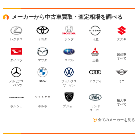
メーカーから中古車買取・査定相場を調べる
レクサス
トヨタ
ホンダ
日産
スズキ
国産車
すべて
ダイハツ
マツダ
スバル
三菱
メルセデス
BMW
フォルクス
アウディ
ミニ
・ベンツ
ワーゲン
輸入車
すべて
ポルシェ
ボルボ
プジョー
ランド
ローバー
全てのメーカーを見る