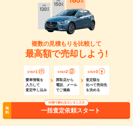
複数の見積もりを比較して
最高額で売却しよう!
1
2
3
STEP
STEP
STEP
愛車情報を
買取店から
査定額を
入力して
電話、メール
比べて売却先
査定申し込み
でご連絡
を決める
90秒で終わるカンタン入力
無
一括査定依頼スタート
料