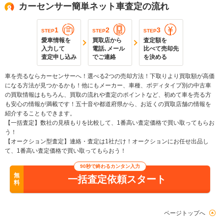
カーセンサー簡単ネット車査定の流れ
1
2
3
STEP
STEP
STEP
愛車情報を
買取店から
査定額を
入力して
電話､メール
比べて売却先
査定申し込み
でご連絡
を決める
車を売るならカーセンサーへ！選べる2つの売却方法！下取りより買取額が高価
になる方法が見つかるかも！他にもメーカー、車種、ボディタイプ別の中古車
の買取情報はもちろん、買取の流れや査定のポイントなど、初めて車を売る方
も安心の情報が満載です！五十音や都道府県から、お近くの買取店舗の情報を
紹介することもできます。
【一括査定】数社の見積もりを比較して、1番高い査定価格で買い取ってもらお
う！
【オークション型査定】連絡・査定は1社だけ！オークションにお任せ出品し
て、1番高い査定価格で買い取ってもらおう！
90秒で終わるカンタン入力
無
一括査定依頼スタート
料
ページトップへ