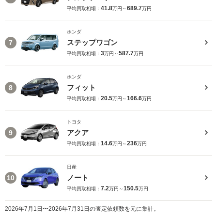
41.8
689.7
平均買取相場：
万円～
万円
ホンダ
ステップワゴン
7
3
587.7
平均買取相場：
万円～
万円
ホンダ
フィット
8
20.5
166.6
平均買取相場：
万円～
万円
トヨタ
アクア
9
14.6
236
平均買取相場：
万円～
万円
日産
ノート
10
7.2
150.5
平均買取相場：
万円～
万円
2026年7月1日〜2026年7月31日の査定依頼数を元に集計。