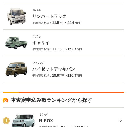
スバル
サンバートラック
11.5
44.6
平均買取相場：
万円〜
万円
スズキ
キャリイ
11.1
152.3
平均買取相場：
万円〜
万円
ダイハツ
ハイゼットデッキバン
19.8
116.9
平均買取相場：
万円〜
万円
車査定申込み数ランキングから探す
ホンダ
N-BOX
1