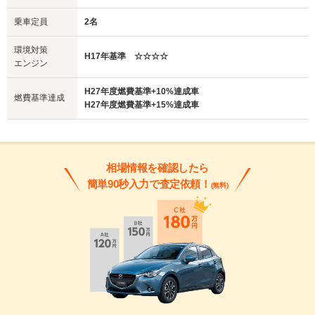
乗車定員
2名
環境対策
H17年基準 ☆☆☆☆
エンジン
H27年度燃費基準+10%達成車
燃費基準達成
H27年度燃費基準+15%達成車
相場情報を確認したら
簡単90秒入力で査定依頼！
(無料)