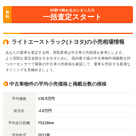
90
秒で終わるカンタン入力
無
一括査定スタート
料
ライトエーストラック(トヨタ)の小売相場情報
あなたの愛車を査定する時、買取業者は中古車小売相場を参考にします。
より高額な査定金額を引き出すために、国内最大級の中古車物件掲載数を持
つカーセンサーで最新の中古車小売相場を確認して、愛車を売却する最適な
タイミングを見極めましょう。
中古車物件の平均小売価格と掲載台数の推移
平均価格
136.9万円
前月比
-2.0万円
平均走行距離
75219km
平均年式
2011年