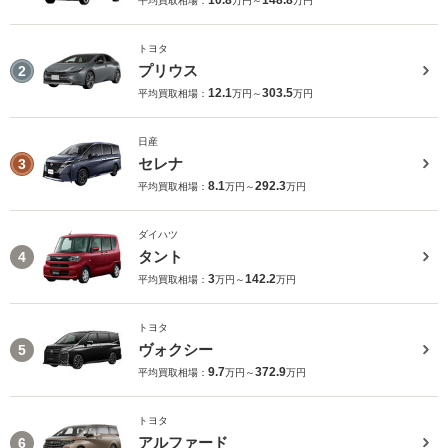
10.8
148.8
平均買取相場：
万円～
万円
トヨタ
プリウス
2
12.1
303.5
平均買取相場：
万円～
万円
日産
セレナ
3
8.1
292.3
平均買取相場：
万円～
万円
ダイハツ
タント
4
3
142.2
平均買取相場：
万円～
万円
トヨタ
ヴォクシー
5
9.7
372.9
平均買取相場：
万円～
万円
トヨタ
アルファード
6