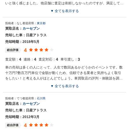
いと強く感じました。 他店舗に査定は依頼しなかったのですが、満足してい
ます。
▼ 全てを表示する
投稿者：なし
都道府県：
東京都
買取店名：
カーセブン
売却した車：日産アトラス
売却時期：2018年5月
4
総合評価
4
4
4
3
査定額：
連絡：
査定対応：
車引渡し：
車の売却は多くの人にとって、人生で数回あるかどうかのイベントです。数
十万円?数百万円単位で金額が動くため、信頼できる業者と気持ちよく取引
をしたい！と考える人がほとんどでしょう。車買取店の評判・体験談を調べ
てみると、インターネット上には様々な情報が溢れており、信用できる情報
▼ 全てを表示する
や実際の車売却の体験談を探すのは非常に困難な状態です。
投稿者：てつ
都道府県：
石川県
買取店名：
カーセブン
売却した車：日産アトラス
売却時期：2012年3月
4
総合評価