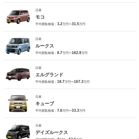
日産
モコ
3.2
31.5
平均買取相場：
万円〜
万円
日産
ルークス
8.7
162.9
平均買取相場：
万円〜
万円
日産
エルグランド
18.7
167.3
平均買取相場：
万円〜
万円
日産
キューブ
7.6
33.3
平均買取相場：
万円〜
万円
日産
デイズルークス