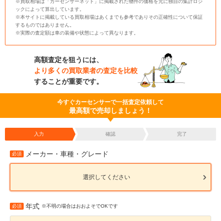
※買取相場は「カーセンサーネット」に掲載された物件の価格を元に独自の集計ロジ
ックによって算出しています。
※本サイトに掲載している買取相場はあくまでも参考でありその正確性について保証
するものではありません。
※実際の査定額は車の装備や状態によって異なります。
高額査定を狙うには、
より多くの買取業者の査定を比較
することが重要です。
今すぐカーセンサーで一括査定依頼して
最高額で売却しましょう！
入力
確認
完了
メーカー・車種・グレード
必須
選択してください
年式
必須
※不明の場合はおおよそでOKです