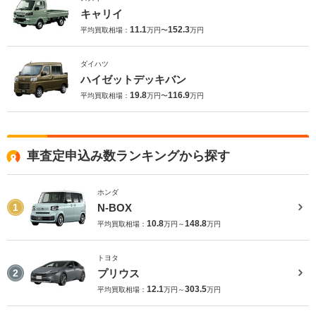
キャリイ
11.1
152.3
平均買取相場：
万円〜
万円
ダイハツ
ハイゼットデッキバン
19.8
116.9
平均買取相場：
万円〜
万円
車査定申込み数ランキングから探す
ホンダ
N-BOX
1
10.8
148.8
平均買取相場：
万円～
万円
トヨタ
プリウス
2
12.1
303.5
平均買取相場：
万円～
万円