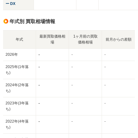
ー DX
年式別 買取相場情報
最新買取価格相
1ヶ月前の買取
年式
前月からの差額
場
価格相場
2026年
-
-
-
2025年(1年落
-
-
-
ち)
2024年(2年落
-
-
-
ち)
2023年(3年落
-
-
-
ち)
2022年(4年落
-
-
-
ち)