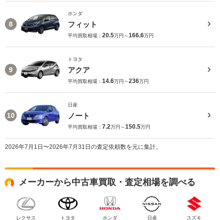
ホンダ
フィット
8
20.5
166.6
平均買取相場：
万円～
万円
トヨタ
アクア
9
14.6
236
平均買取相場：
万円～
万円
日産
ノート
10
7.2
150.5
平均買取相場：
万円～
万円
2026年7月1日〜2026年7月31日の査定依頼数を元に集計。
メーカーから中古車買取・査定相場を調べる
レクサス
トヨタ
ホンダ
日産
スズキ