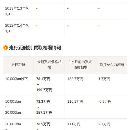
2013年(13年落
-
-
-
ち)
2012年(14年落
-
-
-
ち)
走行距離別 買取相場情報
最新買取価格相
1ヶ月前の買取
走行距離
前月からの差額
場
価格相場
10,000km以下
78.1万円
132.7万円
1.7万円
～
190.7万円
10,001km
73.3万円
116.1万円
-0.9万円
~
～
20,000km
157.1万円
20,001km
70.5万円
111万円
2.1万円
~
～