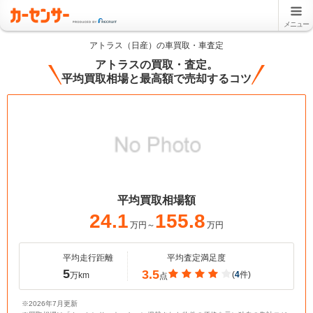
メニュー
アトラス（日産）の車買取・車査定
アトラスの買取・査定。
平均買取相場と最高額で売却するコツ
平均買取相場額
24.1
155.8
万円～
万円
平均走行距離
平均査定満足度
5
3.5
(
4
件)
万km
点
※2026年7月更新