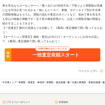
車を売るならカーセンサーへ！選べる2つの売却方法！下取りより買取額が高価
になる方法が見つかるかも！他にもメーカー、車種、ボディタイプ別の中古車
の買取情報はもちろん、買取の流れや査定のポイントなど、初めて車を売る方
も安心の情報が満載です！五十音や都道府県から、お近くの買取店舗の情報を
紹介することもできます。
【一括査定】数社の見積もりを比較して、1番高い査定価格で買い取ってもらお
う！
【オークション型査定】連絡・査定は1社だけ！オークションにお任せ出品し
て、1番高い査定価格で買い取ってもらおう！
90秒で終わるカンタン入力
無
一括査定依頼スタート
料
ページトップへ
中古車トップ
車買取・車査定・車売却
車買取・査定相場一覧
日産の車買取・車査定相場一覧
プライバシーポリシー
利用規約