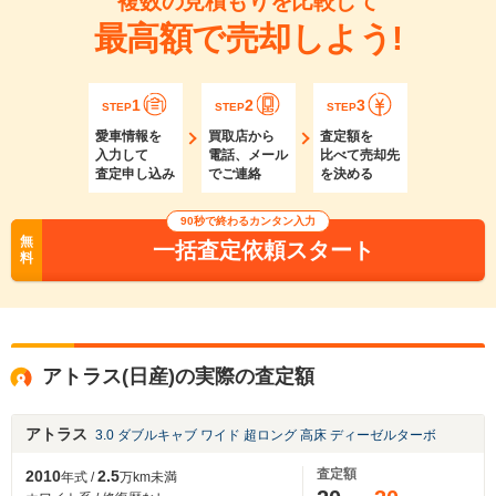
複数の見積もりを比較して
最高額で売却しよう!
1
2
3
STEP
STEP
STEP
愛車情報を
買取店から
査定額を
入力して
電話、メール
比べて売却先
査定申し込み
でご連絡
を決める
90秒で終わるカンタン入力
無
一括査定依頼スタート
料
アトラス(日産)の実際の査定額
アトラス
3.0 ダブルキャブ ワイド 超ロング 高床 ディーゼルターボ
査定額
2010
2.5
年式 /
万km未満