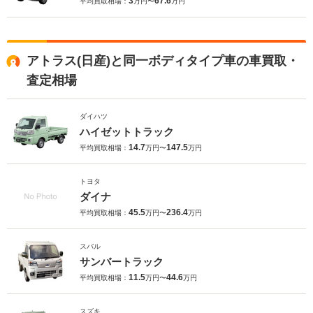
3
67.6
平均買取相場：
万円〜
万円
アトラス(日産)と同一ボディタイプ車の車買取・
査定相場
ダイハツ
ハイゼットトラック
14.7
147.5
平均買取相場：
万円〜
万円
トヨタ
ダイナ
45.5
236.4
平均買取相場：
万円〜
万円
スバル
サンバートラック
11.5
44.6
平均買取相場：
万円〜
万円
スズキ