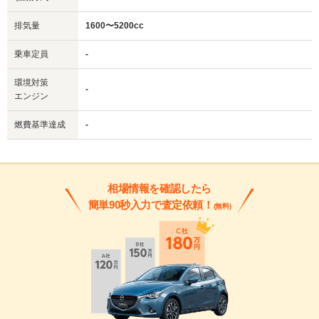
排気量
1600〜5200cc
乗車定員
-
環境対策
-
エンジン
燃費基準達成
-
相場情報を確認したら
簡単90秒入力で査定依頼！
(無料)