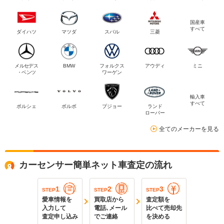
国産車
すべて
ダイハツ
マツダ
スバル
三菱
メルセデス
BMW
フォルクス
アウディ
ミニ
・ベンツ
ワーゲン
輸入車
すべて
ポルシェ
ボルボ
プジョー
ランド
ローバー
全てのメーカーを見る
カーセンサー簡単ネット車査定の流れ
1
2
3
STEP
STEP
STEP
愛車情報を
買取店から
査定額を
入力して
電話､メール
比べて売却先
査定申し込み
でご連絡
を決める