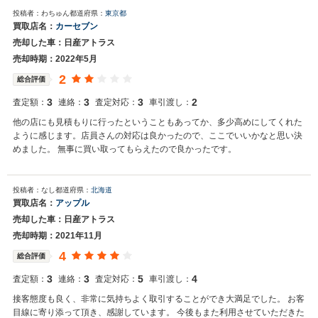
投稿者：わちゅん
都道府県：
東京都
買取店名：
カーセブン
売却した車：日産アトラス
売却時期：2022年5月
2
総合評価
3
3
3
2
査定額：
連絡：
査定対応：
車引渡し：
他の店にも見積もりに行ったということもあってか、多少高めにしてくれた
ように感じます。店員さんの対応は良かったので、ここでいいかなと思い決
めました。 無事に買い取ってもらえたので良かったです。
投稿者：なし
都道府県：
北海道
買取店名：
アップル
売却した車：日産アトラス
売却時期：2021年11月
4
総合評価
3
3
5
4
査定額：
連絡：
査定対応：
車引渡し：
接客態度も良く、非常に気持ちよく取引することができ大満足でした。 お客
目線に寄り添って頂き、感謝しています。 今後もまた利用させていただきた