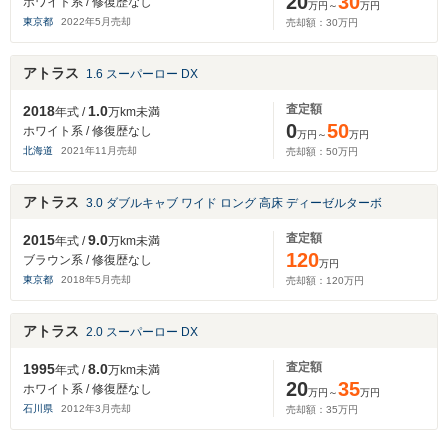
20
30
ホワイト系 / 修復歴なし
万円～
万円
東京都
2022
年
5
月売却
売却額：
30
万円
アトラス
1.6 スーパーロー DX
査定額
2018
1.0
年式 /
万km未満
0
50
ホワイト系 / 修復歴なし
万円～
万円
北海道
2021
年
11
月売却
売却額：
50
万円
アトラス
3.0 ダブルキャブ ワイド ロング 高床 ディーゼルターボ
査定額
2015
9.0
年式 /
万km未満
120
ブラウン系 / 修復歴なし
万円
東京都
2018
年
5
月売却
売却額：
120
万円
アトラス
2.0 スーパーロー DX
査定額
1995
8.0
年式 /
万km未満
20
35
ホワイト系 / 修復歴なし
万円～
万円
石川県
2012
年
3
月売却
売却額：
35
万円