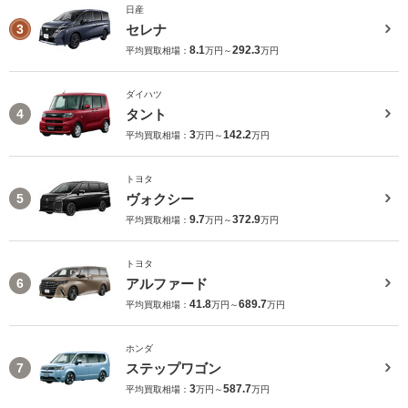
日産
セレナ
3
8.1
292.3
平均買取相場：
万円～
万円
ダイハツ
タント
4
3
142.2
平均買取相場：
万円～
万円
トヨタ
ヴォクシー
5
9.7
372.9
平均買取相場：
万円～
万円
トヨタ
アルファード
6
41.8
689.7
平均買取相場：
万円～
万円
ホンダ
ステップワゴン
7
3
587.7
平均買取相場：
万円～
万円