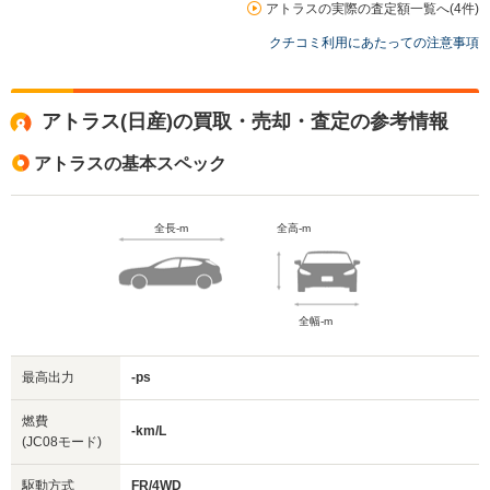
アトラスの実際の査定額一覧へ(4件)
クチコミ利用にあたっての注意事項
アトラス(日産)の買取・売却・査定の参考情報
アトラスの基本スペック
全長-m
全高-m
全幅-m
最高出力
-ps
燃費
-km/L
(JC08モード)
駆動方式
FR/4WD