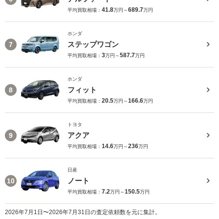
41.8
689.7
平均買取相場：
万円～
万円
ホンダ
ステップワゴン
7
3
587.7
平均買取相場：
万円～
万円
ホンダ
フィット
8
20.5
166.6
平均買取相場：
万円～
万円
トヨタ
アクア
9
14.6
236
平均買取相場：
万円～
万円
日産
ノート
10
7.2
150.5
平均買取相場：
万円～
万円
2026年7月1日〜2026年7月31日の査定依頼数を元に集計。