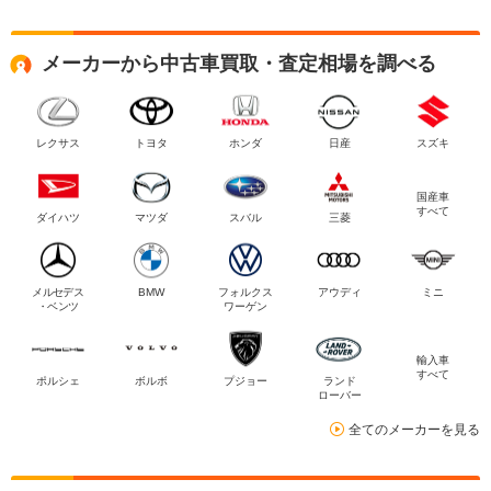
メーカーから中古車買取・査定相場を調べる
レクサス
トヨタ
ホンダ
日産
スズキ
国産車
すべて
ダイハツ
マツダ
スバル
三菱
メルセデス
BMW
フォルクス
アウディ
ミニ
・ベンツ
ワーゲン
輸入車
すべて
ポルシェ
ボルボ
プジョー
ランド
ローバー
全てのメーカーを見る