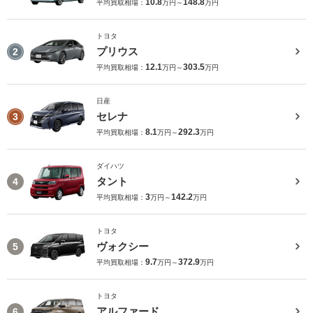
10.8
148.8
平均買取相場：
万円～
万円
トヨタ
プリウス
2
12.1
303.5
平均買取相場：
万円～
万円
日産
セレナ
3
8.1
292.3
平均買取相場：
万円～
万円
ダイハツ
タント
4
3
142.2
平均買取相場：
万円～
万円
トヨタ
ヴォクシー
5
9.7
372.9
平均買取相場：
万円～
万円
トヨタ
アルファード
6