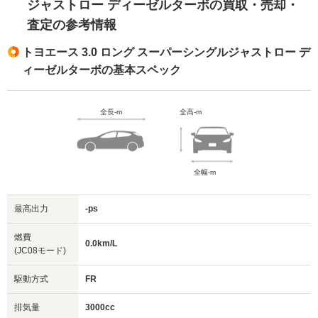
ジャストロー ディーゼルターボの買取・売却・
査定の参考情報
トヨエース 3.0 ロング スーパーシングルジャストロー デ
ィーゼルターボの基本スペック
全長-m
全高-m
全幅-m
最高出力
-ps
燃費
0.0km/L
(JC08モード)
駆動方式
FR
排気量
3000cc