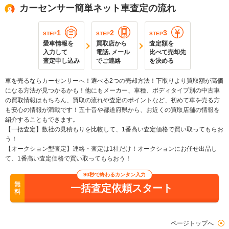
カーセンサー簡単ネット車査定の流れ
1
2
3
STEP
STEP
STEP
愛車情報を
買取店から
査定額を
入力して
電話､メール
比べて売却先
査定申し込み
でご連絡
を決める
車を売るならカーセンサーへ！選べる2つの売却方法！下取りより買取額が高価
になる方法が見つかるかも！他にもメーカー、車種、ボディタイプ別の中古車
の買取情報はもちろん、買取の流れや査定のポイントなど、初めて車を売る方
も安心の情報が満載です！五十音や都道府県から、お近くの買取店舗の情報を
紹介することもできます。
【一括査定】数社の見積もりを比較して、1番高い査定価格で買い取ってもらお
う！
【オークション型査定】連絡・査定は1社だけ！オークションにお任せ出品し
て、1番高い査定価格で買い取ってもらおう！
90秒で終わるカンタン入力
無
一括査定依頼スタート
料
ページトップへ