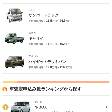
スバル
サンバートラック
11.5
44.6
平均買取相場：
万円〜
万円
スズキ
キャリイ
11.1
152.3
平均買取相場：
万円〜
万円
ダイハツ
ハイゼットデッキバン
19.8
116.9
平均買取相場：
万円〜
万円
車査定申込み数ランキングから探す
ホンダ
N-BOX
1