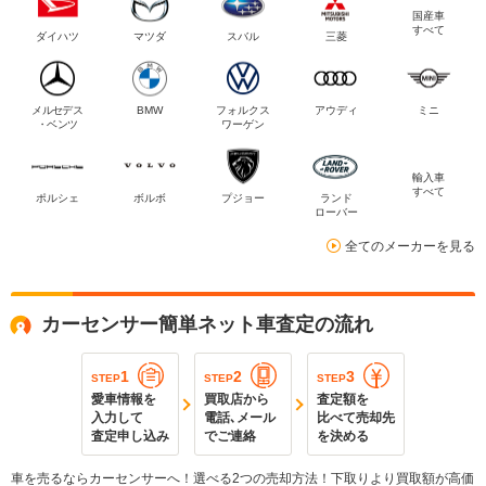
国産車
すべて
ダイハツ
マツダ
スバル
三菱
メルセデス
BMW
フォルクス
アウディ
ミニ
・ベンツ
ワーゲン
輸入車
すべて
ポルシェ
ボルボ
プジョー
ランド
ローバー
全てのメーカーを見る
カーセンサー簡単ネット車査定の流れ
1
2
3
STEP
STEP
STEP
愛車情報を
買取店から
査定額を
入力して
電話､メール
比べて売却先
査定申し込み
でご連絡
を決める
車を売るならカーセンサーへ！選べる2つの売却方法！下取りより買取額が高価