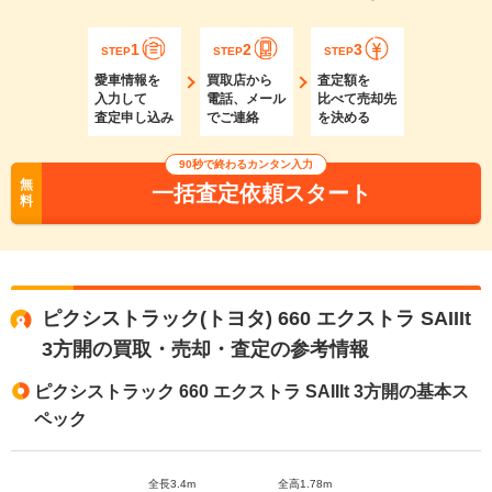
1
2
3
STEP
STEP
STEP
愛車情報を
買取店から
査定額を
入力して
電話、メール
比べて売却先
査定申し込み
でご連絡
を決める
90秒で終わるカンタン入力
無
一括査定依頼スタート
料
ピクシストラック(トヨタ) 660 エクストラ SAIIIt
3方開の買取・売却・査定の参考情報
ピクシストラック 660 エクストラ SAIIIt 3方開の基本ス
ペック
全長3.4m
全高1.78m