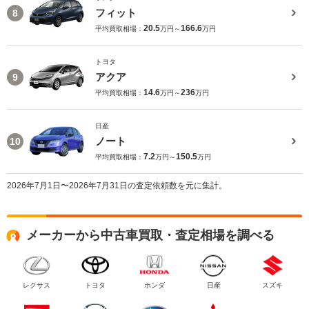
フィット
8
20.5
166.6
平均買取相場：
万円～
万円
トヨタ
アクア
9
14.6
236
平均買取相場：
万円～
万円
日産
ノート
10
7.2
150.5
平均買取相場：
万円～
万円
2026年7月1日〜2026年7月31日の査定依頼数を元に集計。
メーカーから中古車買取・査定相場を調べる
レクサス
トヨタ
ホンダ
日産
スズキ