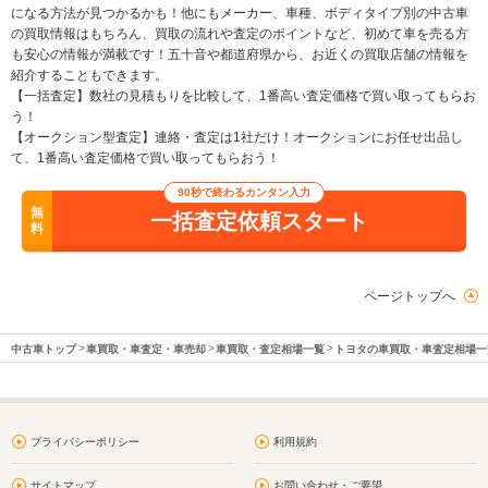
になる方法が見つかるかも！他にもメーカー、車種、ボディタイプ別の中古車
の買取情報はもちろん、買取の流れや査定のポイントなど、初めて車を売る方
も安心の情報が満載です！五十音や都道府県から、お近くの買取店舗の情報を
紹介することもできます。
【一括査定】数社の見積もりを比較して、1番高い査定価格で買い取ってもらお
う！
【オークション型査定】連絡・査定は1社だけ！オークションにお任せ出品し
て、1番高い査定価格で買い取ってもらおう！
90秒で終わるカンタン入力
無
一括査定依頼スタート
料
ページトップへ
中古車トップ
車買取・車査定・車売却
車買取・査定相場一覧
トヨタの車買取・車査定相場一
プライバシーポリシー
利用規約
サイトマップ
お問い合わせ・ご要望