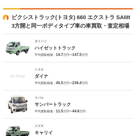
ピクシストラック(トヨタ) 660 エクストラ SAIIIt
3方開と同一ボディタイプ車の車買取・査定相場
ダイハツ
ハイゼットトラック
14.7
147.5
平均買取相場：
万円〜
万円
トヨタ
ダイナ
45.5
236.4
平均買取相場：
万円〜
万円
スバル
サンバートラック
11.5
44.6
平均買取相場：
万円〜
万円
スズキ
キャリイ