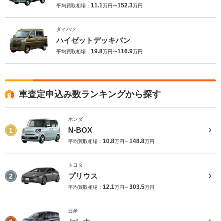
11.1
152.3
平均買取相場：
万円〜
万円
ダイハツ
ハイゼットデッキバン
19.8
116.9
平均買取相場：
万円〜
万円
車査定申込み数ランキングから探す
ホンダ
N-BOX
1
10.8
148.8
平均買取相場：
万円～
万円
トヨタ
プリウス
2
12.1
303.5
平均買取相場：
万円～
万円
日産