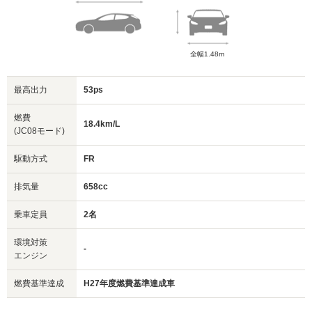
全幅1.48m
最高出力
53ps
燃費
18.4km/L
(JC08モード)
駆動方式
FR
排気量
658cc
乗車定員
2名
環境対策
-
エンジン
燃費基準達成
H27年度燃費基準達成車