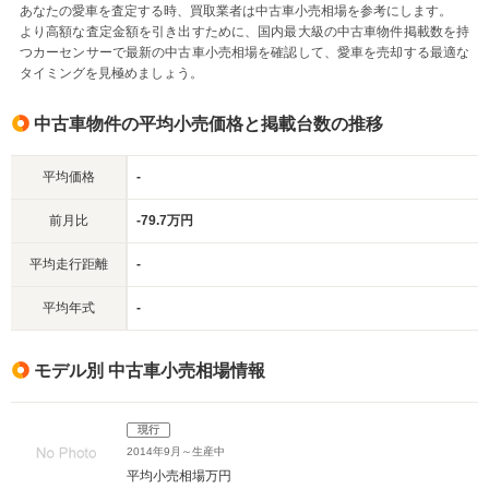
あなたの愛車を査定する時、買取業者は中古車小売相場を参考にします。
より高額な査定金額を引き出すために、国内最大級の中古車物件掲載数を持
つカーセンサーで最新の中古車小売相場を確認して、愛車を売却する最適な
タイミングを見極めましょう。
中古車物件の平均小売価格と掲載台数の推移
平均価格
-
前月比
-79.7万円
平均走行距離
-
平均年式
-
モデル別 中古車小売相場情報
現行
2014年9月～生産中
平均小売相場
万円