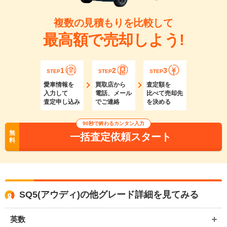
複数の見積もりを比較して
最高額で売却しよう!
1
2
3
STEP
STEP
STEP
愛車情報を
買取店から
査定額を
入力して
電話、メール
比べて売却先
査定申し込み
でご連絡
を決める
90秒で終わるカンタン入力
無
一括査定依頼スタート
料
SQ5(アウディ)の他グレード詳細を見てみる
英数