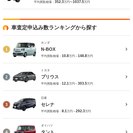
352.3
1037.5
平均買取相場：
万円〜
万円
車査定申込み数ランキングから探す
ホンダ
N-BOX
1
10.8
148.8
平均買取相場：
万円～
万円
トヨタ
プリウス
2
12.1
303.5
平均買取相場：
万円～
万円
日産
セレナ
3
8.1
292.3
平均買取相場：
万円～
万円
ダイハツ
タント
4