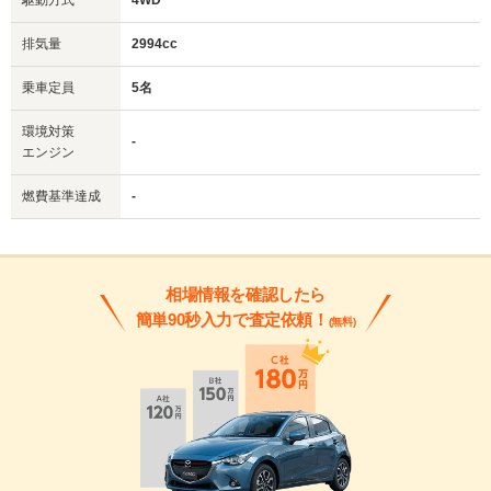
駆動方式
4WD
排気量
2994cc
乗車定員
5名
環境対策
-
エンジン
燃費基準達成
-
相場情報を確認したら
簡単90秒入力で査定依頼！
(無料)