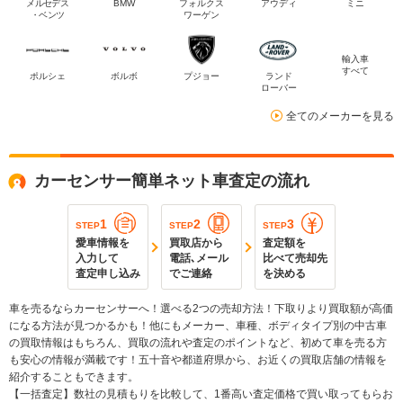
メルセデス
BMW
フォルクス
アウディ
ミニ
・ベンツ
ワーゲン
輸入車
すべて
ポルシェ
ボルボ
プジョー
ランド
ローバー
全てのメーカーを見る
カーセンサー簡単ネット車査定の流れ
1
2
3
STEP
STEP
STEP
愛車情報を
買取店から
査定額を
入力して
電話､メール
比べて売却先
査定申し込み
でご連絡
を決める
車を売るならカーセンサーへ！選べる2つの売却方法！下取りより買取額が高価
になる方法が見つかるかも！他にもメーカー、車種、ボディタイプ別の中古車
の買取情報はもちろん、買取の流れや査定のポイントなど、初めて車を売る方
も安心の情報が満載です！五十音や都道府県から、お近くの買取店舗の情報を
紹介することもできます。
【一括査定】数社の見積もりを比較して、1番高い査定価格で買い取ってもらお