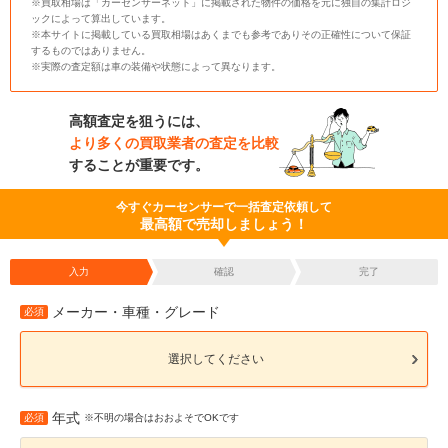
※買取相場は「カーセンサーネット」に掲載された物件の価格を元に独自の集計ロジ
ックによって算出しています。
※本サイトに掲載している買取相場はあくまでも参考でありその正確性について保証
するものではありません。
※実際の査定額は車の装備や状態によって異なります。
高額査定を狙うには、
より多くの買取業者の査定を比較
することが重要です。
今すぐカーセンサーで一括査定依頼して
最高額で売却しましょう！
入力
確認
完了
メーカー・車種・グレード
必須
選択してください
年式
必須
※不明の場合はおおよそでOKです