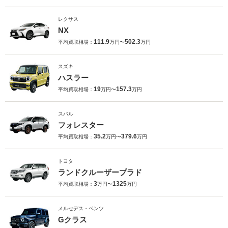
レクサス
NX
111.9
502.3
平均買取相場：
万円〜
万円
スズキ
ハスラー
19
157.3
平均買取相場：
万円〜
万円
スバル
フォレスター
35.2
379.6
平均買取相場：
万円〜
万円
トヨタ
ランドクルーザープラド
3
1325
平均買取相場：
万円〜
万円
メルセデス・ベンツ
Gクラス