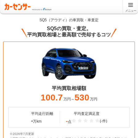
メニュー
SQ5（アウディ）の車買取・車査定
SQ5の買取・査定。
平均買取相場と最高額で売却するコツ
平均買取相場額
100.7
530
万円～
万円
平均走行距離
平均査定満足度
-
-
(-件)
万km
点
※2026年7月更新