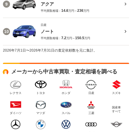
アクア
9
14.6
236
平均買取相場：
万円～
万円
日産
ノート
10
7.2
150.5
平均買取相場：
万円～
万円
2026年7月1日〜2026年7月31日の査定依頼数を元に集計。
メーカーから中古車買取・査定相場を調べる
レクサス
トヨタ
ホンダ
日産
スズキ
国産車
すべて
ダイハツ
マツダ
スバル
三菱