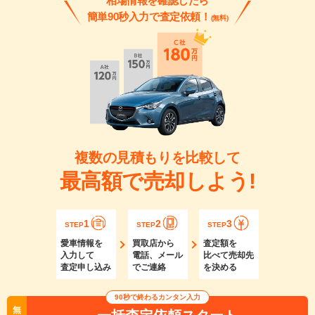
相場情報を確認したら
簡単90秒入力で査定依頼！
(無料)
複数の見積もりを比較して
最高額で売却しよう!
1
2
3
STEP
STEP
STEP
愛車情報を
買取店から
査定額を
入力して
電話、メール
比べて売却先
査定申し込み
でご連絡
を決める
90秒で終わるカンタン入力
無