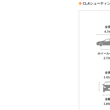
CLAシューティ
全
4.7
ホイール
2.7
全
1.4
全
1.8