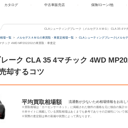
カタログ
中古車販売店
保険/ローン/他
CLAシューティングブレーク（メルセデスＡＭＧ） CLA 35 4マチ
相場一覧
メルセデスＡＭＧの車買取・車査定相場一覧
CLAシューティングブレーク(メルセ
マチック 4WD MP202202の車買取・車査定
ク CLA 35 4マチック 4WD MP2
売却するコツ
平均買取相場額
流通数が少ないため相場情報をお出し
※買取相場は「カーセンサーネット」に掲載された物件の価格を元に独自の集計ロ
※本サイトに掲載している買取相場はあくまでも参考でありその正確性について保
※実際の査定額は車の装備や状態によって異なります。