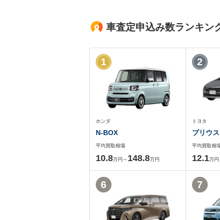
車査定申込み数ランキン
1
2
ホンダ
トヨタ
N-BOX
プリウス
平均買取相場
平均買取相
10.8
148.8
12.1
万円～
万円
万円
6
7