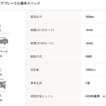
ングブレークの基本スペック
最高出力
306ps
長
燃費(10.15モード)
-km/L
m
燃費(JC08モード)
-km/L
ベース
3m
駆動方式
4WD
排気量
1991cc
高
1m
乗車定員
5名
幅
環境対策エンジン
H30年基準 ☆
4m