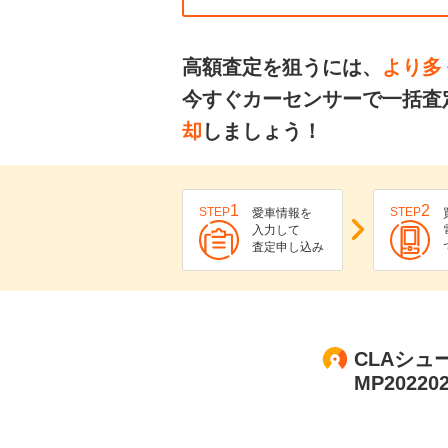
高額査定を狙うには、
より多
今すぐカーセンサーで一括査
却
しましょう！
1
2
STEP
STEP
愛車情報を
入力して
査定申し込み
CLAシュ
MP202