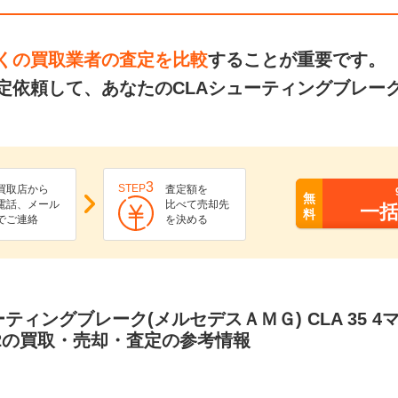
くの買取業者の査定を比較
することが重要です。
定依頼して、あなたのCLAシューティングブレー
3
STEP
買取店から
査定額を
無
電話、メール
比べて売却先
一
料
でご連絡
を決める
ーティングブレーク(メルセデスＡＭＧ) CLA 35 4マ
202の買取・売却・査定の参考情報