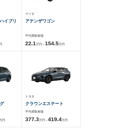
マツダ
ハイブリ
アテンザワゴン
平均買取相場
22.1
154.5
円
万円～
万円
トヨタ
グ
クラウンエステート
平均買取相場
377.3
419.4
万円
万円～
万円