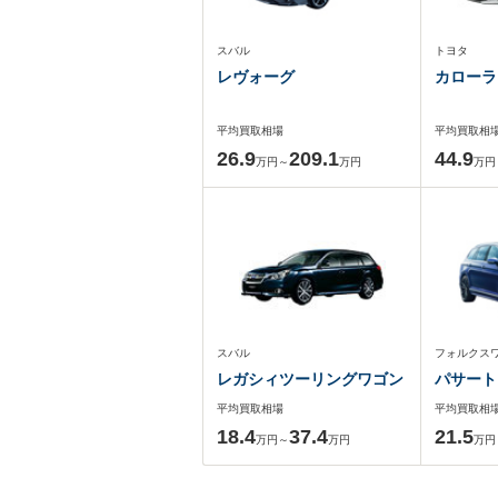
スバル
トヨタ
レヴォーグ
カローラ
平均買取相場
平均買取相
26.9
209.1
44.9
万円～
万円
万円
スバル
フォルクス
レガシィツーリングワゴン
パサート
平均買取相場
平均買取相
18.4
37.4
21.5
万円～
万円
万円