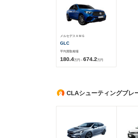
メルセデスＡＭＧ
GLC
平均買取相場
180.4
674.2
万円～
万円
CLAシューティングブレ