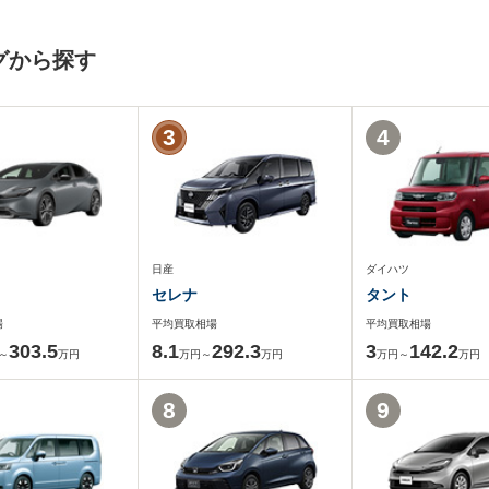
グから探す
3
4
日産
ダイハツ
セレナ
タント
場
平均買取相場
平均買取相場
303.5
8.1
292.3
3
142.2
～
万円
万円～
万円
万円～
万円
8
9