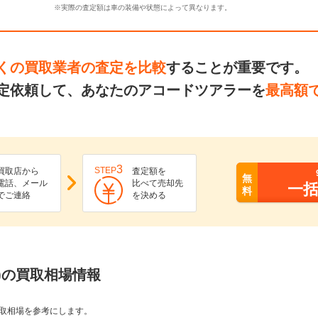
※実際の査定額は車の装備や状態によって異なります。
くの買取業者の査定を比較
することが重要です。
定依頼して、あなたのアコードツアラーを
最高額
3
STEP
買取店から
査定額を
無
電話、メール
比べて売却先
一
料
でご連絡
を決める
)の買取相場情報
取相場を参考にします。