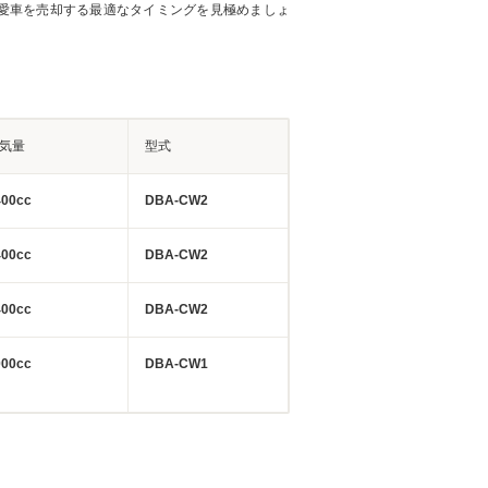
愛車を売却する最適なタイミングを見極めましょ
気量
型式
400cc
DBA-CW2
400cc
DBA-CW2
400cc
DBA-CW2
000cc
DBA-CW1