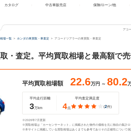
カタログ
中古車販売店
保険/ローン/他
アコ
相場一覧
ホンダの車買取・車査定
アコードツアラーの車買取・車査定
取・査定。平均買取相場と最高額で売
22.6
80.2
平均買取相場額
万円
～
平均走行距離
平均査定満足度
3
4
2
(
件)
万km
点
※2026年7月更新
※買取相場は「カーセンサーネット」に掲載された物件の価格を元に独自の集計ロ
※本サイトに掲載している買取相場はあくまでも参考でありその正確性について保