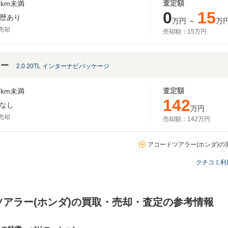
査定額
km未満
0
15
歴あり
万円
～
万
月売却
売却額：
15万円
ラー
2.0 20TL インターナビパッケージ
査定額
km未満
142
なし
万円
月売却
売却額：
142万円
アコードツアラー(ホンダ)の
クチコミ利
ツアラー(ホンダ)の買取・売却・査定の参考情報