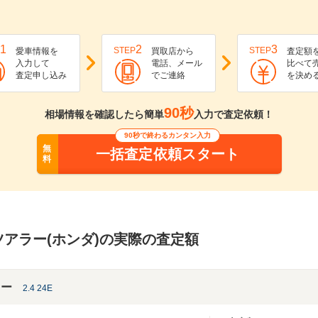
1
2
3
STEP
STEP
愛車情報を
買取店から
査定額
入力して
電話、メール
比べて
査定申し込み
でご連絡
を決め
90秒
相場情報を確認したら簡単
入力で査定依頼！
90秒で終わるカンタン入力
無
一括査定依頼スタート
料
アラー(ホンダ)の実際の査定額
ラー
2.4 24E