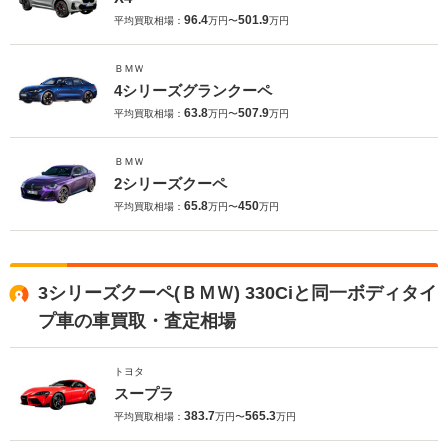
96.4
501.9
平均買取相場：
万円〜
万円
ＢＭＷ
4シリーズグランクーペ
63.8
507.9
平均買取相場：
万円〜
万円
ＢＭＷ
2シリーズクーペ
65.8
450
平均買取相場：
万円〜
万円
3シリーズクーペ(ＢＭＷ) 330Ciと同一ボディタイ
プ車の車買取・査定相場
トヨタ
スープラ
383.7
565.3
平均買取相場：
万円〜
万円