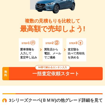
複数の見積もりを比較して
最高額で売却しよう!
1
2
3
STEP
STEP
STEP
愛車情報を
買取店から
査定額を
入力して
電話、メール
比べて売却先
査定申し込み
でご連絡
を決める
90秒で終わるカンタン入力
無
一括査定依頼スタート
料
3シリーズクーペ(ＢＭＷ)の他グレード詳細を見て