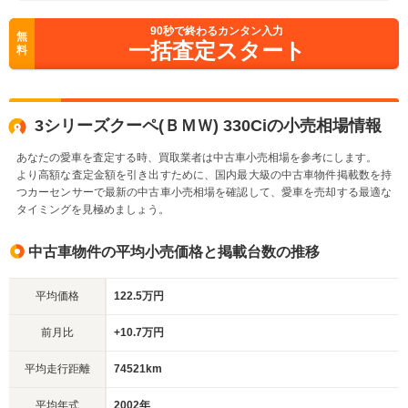
90
秒で終わるカンタン入力
無
一括査定スタート
料
3シリーズクーペ(ＢＭＷ) 330Ciの小売相場情報
あなたの愛車を査定する時、買取業者は中古車小売相場を参考にします。
より高額な査定金額を引き出すために、国内最大級の中古車物件掲載数を持
つカーセンサーで最新の中古車小売相場を確認して、愛車を売却する最適な
タイミングを見極めましょう。
中古車物件の平均小売価格と掲載台数の推移
平均価格
122.5万円
前月比
+10.7万円
平均走行距離
74521km
平均年式
2002年