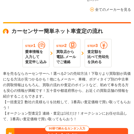
ローバー
全てのメーカーを見る
カーセンサー簡単ネット車査定の流れ
1
2
3
STEP
STEP
STEP
愛車情報を
買取店から
査定額を
入力して
電話､メール
比べて売却先
査定申し込み
でご連絡
を決める
車を売るならカーセンサーへ！選べる2つの売却方法！下取りより買取額が高価
になる方法が見つかるかも！他にもメーカー、車種、ボディタイプ別の中古車
の買取情報はもちろん、買取の流れや査定のポイントなど、初めて車を売る方
も安心の情報が満載です！五十音や都道府県から、お近くの買取店舗の情報を
紹介することもできます。
【一括査定】数社の見積もりを比較して、1番高い査定価格で買い取ってもらお
う！
【オークション型査定】連絡・査定は1社だけ！オークションにお任せ出品し
て、1番高い査定価格で買い取ってもらおう！
90秒で終わるカンタン入力