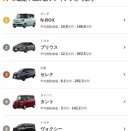
ホンダ
N-BOX
1
10.8
148.8
平均買取相場：
万円～
万円
トヨタ
プリウス
2
12.1
303.5
平均買取相場：
万円～
万円
日産
セレナ
3
8.1
292.3
平均買取相場：
万円～
万円
ダイハツ
タント
4
3
142.2
平均買取相場：
万円～
万円
トヨタ
ヴォクシー
5