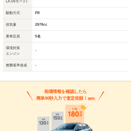
(JC08モード)
駆動方式
FR
排気量
2979cc
乗車定員
5名
環境対策
-
エンジン
燃費基準達成
-
相場情報を確認したら
簡単90秒入力で査定依頼！
(無料)