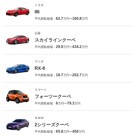
トヨタ
86
62.7
160.8
平均買取相場：
万円〜
万円
日産
スカイラインクーペ
29.9
434.2
平均買取相場：
万円〜
万円
マツダ
RX-8
18.7
202.7
平均買取相場：
万円〜
万円
スマート
フォーツークーペ
6
79.3
平均買取相場：
万円〜
万円
ＢＭＷ
2シリーズクーペ
65.8
450
平均買取相場：
万円〜
万円