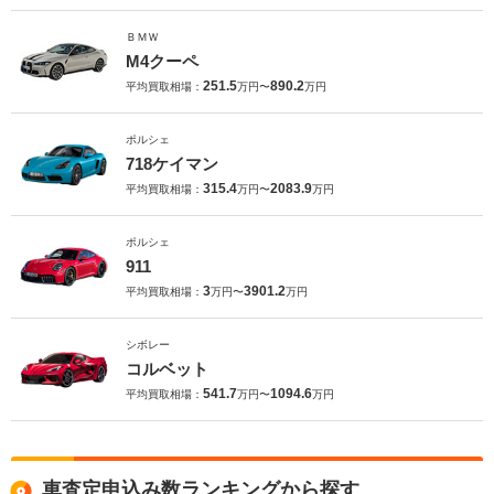
ＢＭＷ
M4クーペ
251.5
890.2
平均買取相場：
万円〜
万円
ポルシェ
718ケイマン
315.4
2083.9
平均買取相場：
万円〜
万円
ポルシェ
911
3
3901.2
平均買取相場：
万円〜
万円
シボレー
コルベット
541.7
1094.6
平均買取相場：
万円〜
万円
車査定申込み数ランキングから探す