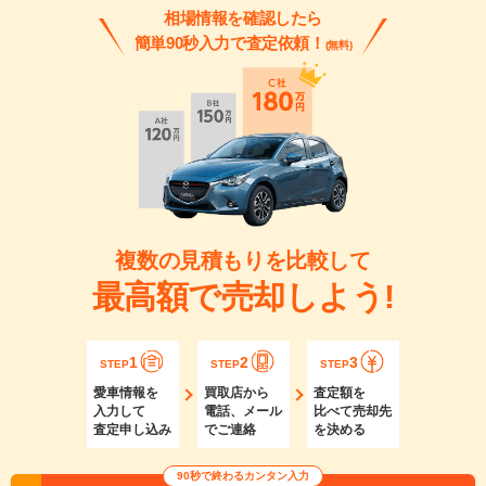
相場情報を確認したら
簡単90秒入力で査定依頼！
(無料)
複数の見積もりを比較して
最高額で売却しよう!
1
2
3
STEP
STEP
STEP
愛車情報を
買取店から
査定額を
入力して
電話、メール
比べて売却先
査定申し込み
でご連絡
を決める
90秒で終わるカンタン入力