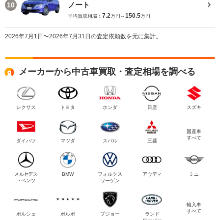
ノート
10
7.2
150.5
平均買取相場：
万円～
万円
2026年7月1日〜2026年7月31日の査定依頼数を元に集計。
メーカーから中古車買取・査定相場を調べる
レクサス
トヨタ
ホンダ
日産
スズキ
国産車
すべて
ダイハツ
マツダ
スバル
三菱
メルセデス
BMW
フォルクス
アウディ
ミニ
・ベンツ
ワーゲン
輸入車
すべて
ポルシェ
ボルボ
プジョー
ランド