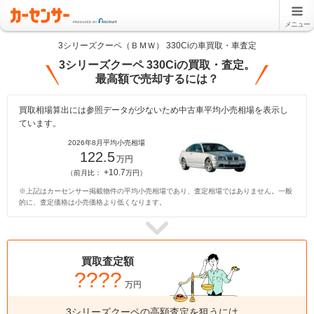
メニュー
3シリーズクーペ（ＢＭＷ） 330Ciの車買取・車査定
3シリーズクーペ 330Ciの買取・査定。
最高額で売却するには？
買取相場算出には参照データが少ないため中古車平均小売相場を表示し
ています。
2026年8月平均小売相場
122.5
万円
+10.7
（前月比：
万円）
※上記はカーセンサー掲載物件の平均小売相場であり、査定相場ではありません。一般
的に、査定価格は小売価格より低くなります。
買取査定額
????
万円
3シリーズクーペの高額査定を狙うには、