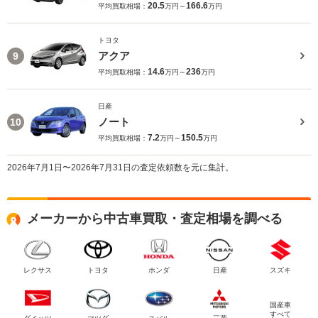
20.5
166.6
平均買取相場：
万円～
万円
トヨタ
アクア
9
14.6
236
平均買取相場：
万円～
万円
日産
ノート
10
7.2
150.5
平均買取相場：
万円～
万円
2026年7月1日〜2026年7月31日の査定依頼数を元に集計。
メーカーから中古車買取・査定相場を調べる
レクサス
トヨタ
ホンダ
日産
スズキ
国産車
すべて