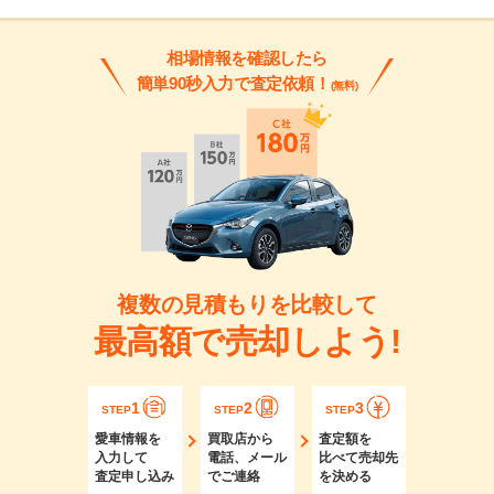
相場情報を確認したら
簡単90秒入力で査定依頼！
(無料)
複数の見積もりを比較して
最高額で売却しよう!
1
2
3
STEP
STEP
STEP
愛車情報を
買取店から
査定額を
入力して
電話、メール
比べて売却先
査定申し込み
でご連絡
を決める