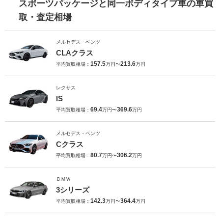
スポーツパッケージと同一ボディタイプ車の車買
取・査定相場
メルセデス・ベンツ
CLAクラス
157.5
213.6
平均買取相場：
万円〜
万円
レクサス
IS
69.4
369.6
平均買取相場：
万円〜
万円
メルセデス・ベンツ
Cクラス
80.7
306.2
平均買取相場：
万円〜
万円
ＢＭＷ
3シリーズ
142.3
364.4
平均買取相場：
万円〜
万円