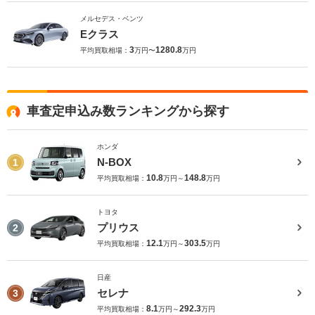
メルセデス・ベンツ
Eクラス
3
1280.8
平均買取相場：
万円〜
万円
車査定申込み数ランキングから探す
ホンダ
N-BOX
1
10.8
148.8
平均買取相場：
万円～
万円
トヨタ
プリウス
2
12.1
303.5
平均買取相場：
万円～
万円
日産
セレナ
3
8.1
292.3
平均買取相場：
万円～
万円