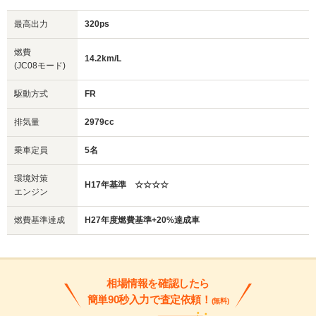
最高出力
320ps
燃費
14.2km/L
(JC08モード)
駆動方式
FR
排気量
2979cc
乗車定員
5名
環境対策
H17年基準 ☆☆☆☆
エンジン
燃費基準達成
H27年度燃費基準+20%達成車
相場情報を確認したら
簡単90秒入力で査定依頼！
(無料)