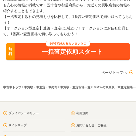
も安心の情報が満載です！五十音や都道府県から、お近くの買取店舗の情報を
紹介することもできます。
【一括査定】数社の見積もりを比較して、1番高い査定価格で買い取ってもらお
う！
【オークション型査定】連絡・査定は1社だけ！オークションにお任せ出品し
て、1番高い査定価格で買い取ってもらおう！
90秒で終わるカンタン入力
無
一括査定依頼スタート
料
ページトップへ
中古車トップ
車買取・車査定・車売却
車買取・査定相場一覧
ＢＭＷの車買取・車査定相場一
プライバシーポリシー
利用規約
サイトマップ
お問い合わせ・ご要望