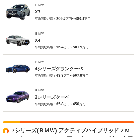
ＢＭＷ
X3
209.7
480.4
平均買取相場：
万円〜
万円
ＢＭＷ
X4
96.4
501.9
平均買取相場：
万円〜
万円
ＢＭＷ
4シリーズグランクーペ
63.8
507.9
平均買取相場：
万円〜
万円
ＢＭＷ
2シリーズクーペ
65.8
450
平均買取相場：
万円〜
万円
7シリーズ(ＢＭＷ) アクティブハイブリッド 7 M