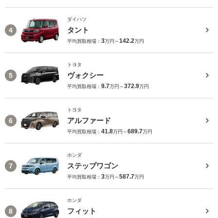
ダイハツ
タント
4
3
142.2
平均買取相場：
万円～
万円
トヨタ
ヴォクシー
5
9.7
372.9
平均買取相場：
万円～
万円
トヨタ
アルファード
6
41.8
689.7
平均買取相場：
万円～
万円
ホンダ
ステップワゴン
7
3
587.7
平均買取相場：
万円～
万円
ホンダ
フィット
8