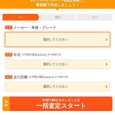
今すぐカーセンサーで一括査定依頼して
最高額で売却しましょう！
入力
確認
完了
メーカー・車種・グレード
必須
選択してください
年式
必須
※不明の場合はおおよそでOKです
選択してください
走行距離
必須
※不明の場合はおおよそでOKです
選択してください
90
秒で終わるカンタン入力
無
一括査定スタート
料