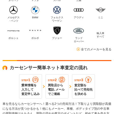
ダイハツ
マツダ
スバル
三菱
メルセデス
BMW
フォルクス
アウディ
ミニ
・ベンツ
ワーゲン
輸入車
すべて
ポルシェ
ボルボ
プジョー
ランド
ローバー
全てのメーカーを見る
カーセンサー簡単ネット車査定の流れ
1
2
3
STEP
STEP
STEP
愛車情報を
買取店から
査定額を
入力して
電話､メール
比べて売却先
査定申し込み
でご連絡
を決める
車を売るならカーセンサーへ！選べる2つの売却方法！下取りより買取額が高価
になる方法が見つかるかも！他にもメーカー、車種、ボディタイプ別の中古車
の買取情報はもちろん、買取の流れや査定のポイントなど、初めて車を売る方