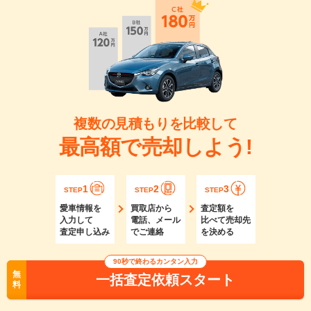
複数の見積もりを比較して
最高額で売却しよう!
1
2
3
STEP
STEP
STEP
愛車情報を
買取店から
査定額を
入力して
電話、メール
比べて売却先
査定申し込み
でご連絡
を決める
90秒で終わるカンタン入力
無
一括査定依頼スタート
料