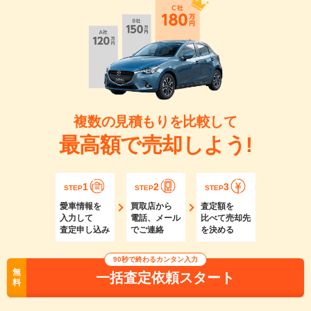
複数の見積もりを比較して
最高額で売却しよう!
1
2
3
STEP
STEP
STEP
愛車情報を
買取店から
査定額を
入力して
電話、メール
比べて売却先
査定申し込み
でご連絡
を決める
90秒で終わるカンタン入力
無
一括査定依頼スタート
料