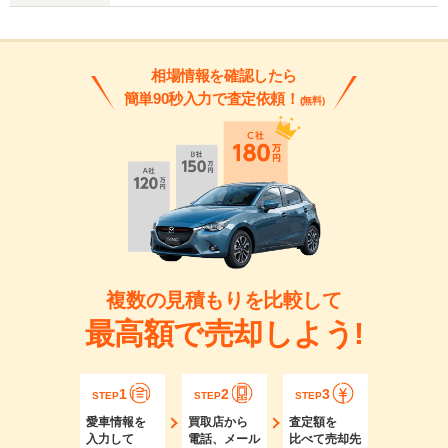
相場情報を確認したら
簡単90秒入力で査定依頼！
(無料)
複数の見積もりを比較して
最高額で売却しよう!
1
2
3
STEP
STEP
STEP
愛車情報を
買取店から
査定額を
入力して
電話、メール
比べて売却先