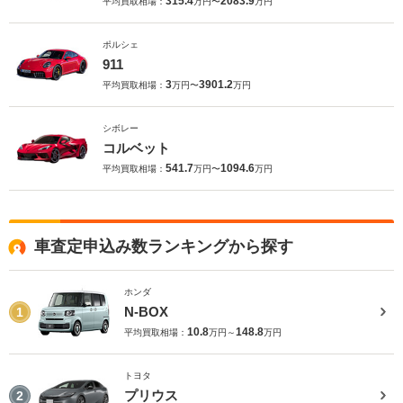
315.4
2083.9
平均買取相場：
万円〜
万円
ポルシェ
911
3
3901.2
平均買取相場：
万円〜
万円
シボレー
コルベット
541.7
1094.6
平均買取相場：
万円〜
万円
車査定申込み数ランキングから探す
ホンダ
N-BOX
1
10.8
148.8
平均買取相場：
万円～
万円
トヨタ
プリウス
2