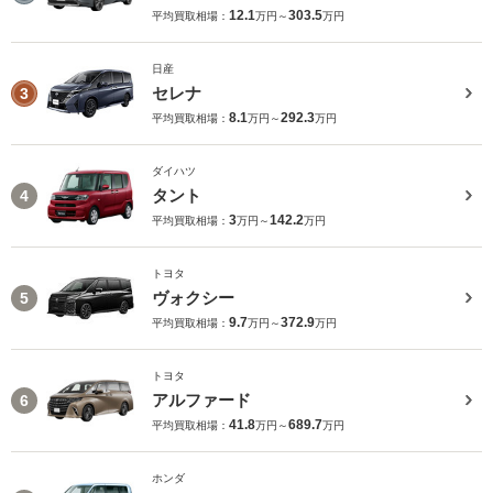
12.1
303.5
平均買取相場：
万円～
万円
日産
セレナ
3
8.1
292.3
平均買取相場：
万円～
万円
ダイハツ
タント
4
3
142.2
平均買取相場：
万円～
万円
トヨタ
ヴォクシー
5
9.7
372.9
平均買取相場：
万円～
万円
トヨタ
アルファード
6
41.8
689.7
平均買取相場：
万円～
万円
ホンダ