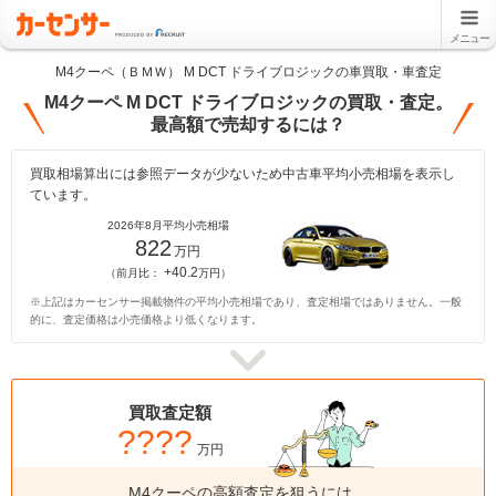
メニュー
M4クーペ（ＢＭＷ） M DCT ドライブロジックの車買取・車査定
M4クーペ M DCT ドライブロジックの買取・査定。
最高額で売却するには？
買取相場算出には参照データが少ないため中古車平均小売相場を表示し
ています。
2026年8月平均小売相場
822
万円
+40.2
（前月比：
万円）
※上記はカーセンサー掲載物件の平均小売相場であり、査定相場ではありません。一般
的に、査定価格は小売価格より低くなります。
買取査定額
????
万円
M4クーペの高額査定を狙うには、