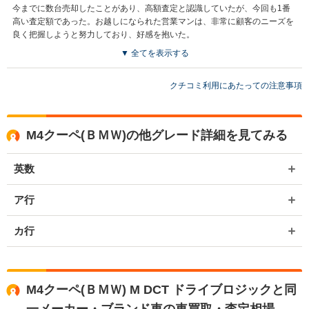
今までに数台売却したことがあり、高額査定と認識していたが、今回も1番
高い査定額であった。お越しになられた営業マンは、非常に顧客のニーズを
良く把握しようと努力しており、好感を抱いた。
▼ 全てを表示する
買取店からの返信
お世話になっております。 株式会社ネクステージでございます。 この
クチコミ利用にあたっての注意事項
度はネクステージをご利用いただきまして誠にありがとうございまし
た。 弊社スタッフの接客をお褒め頂き光栄です。 今後もご満足いただ
けるよう精進してまいります。 スタッフ一同、またのご利用お待ちし
M4クーペ(ＢＭＷ)の他グレード詳細を見てみる
ております。
英数
ア行
カ行
M4クーペ(ＢＭＷ) M DCT ドライブロジックと同
一メーカー・ブランド車の車買取・査定相場