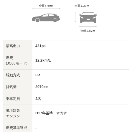
全長4.69m
全高1.39m
全幅1.87m
最高出力
431ps
燃費
12.2km/L
(JC08モード)
駆動方式
FR
排気量
2979cc
乗車定員
4名
環境対策
H17年基準 ☆☆☆
エンジン
燃費基準達成
-