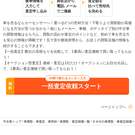
愛車情報を
買取店から
査定額を
入力して
電話､メール
比べて売却先
査定申し込み
でご連絡
を決める
車を売るならカーセンサーへ！選べる2つの売却方法！下取りより買取額が高価
になる方法が見つかるかも！他にもメーカー、車種、ボディタイプ別の中古車
の買取情報はもちろん、買取の流れや査定のポイントなど、初めて車を売る方
も安心の情報が満載です！五十音や都道府県から、お近くの買取店舗の情報を
紹介することもできます。
【一括査定】数社の見積もりを比較して、1番高い査定価格で買い取ってもらお
う！
【オークション型査定】連絡・査定は1社だけ！オークションにお任せ出品し
て、1番高い査定価格で買い取ってもらおう！
90秒で終わるカンタン入力
無
一括査定依頼スタート
料
ページトップへ
中古車トップ
車買取・車査定・車売却
車買取・査定相場一覧
ＢＭＷの車買取・車査定相場一