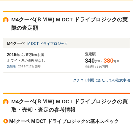
M4クーペ(ＢＭＷ) M DCT ドライブロジックの実
際の査定額
M4クーペ
M DCT ドライブロジック
査定額
2015
9
年式 /
万km未満
340
380
ホワイト系 / 修復歴なし
万円～
万円
愛知県
2023
年
12
月売却
売却額：
380
万円
クチコミ利用にあたっての注意事項
M4クーペ(ＢＭＷ) M DCT ドライブロジックの買
取・売却・査定の参考情報
M4クーペ M DCT ドライブロジックの基本スペック