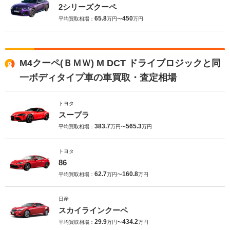
2シリーズクーペ
65.8
450
平均買取相場：
万円〜
万円
M4クーペ(ＢＭＷ) M DCT ドライブロジックと同
一ボディタイプ車の車買取・査定相場
トヨタ
スープラ
383.7
565.3
平均買取相場：
万円〜
万円
トヨタ
86
62.7
160.8
平均買取相場：
万円〜
万円
日産
スカイラインクーペ
29.9
434.2
平均買取相場：
万円〜
万円