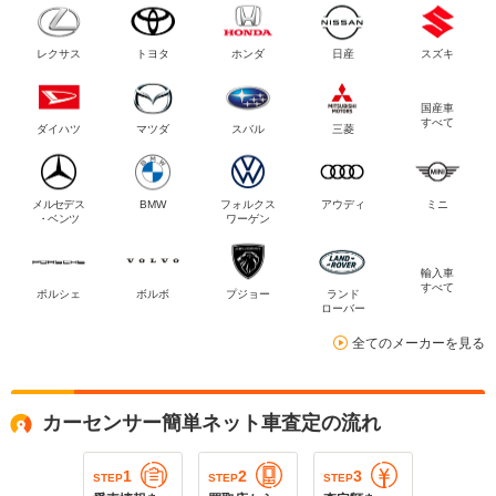
レクサス
トヨタ
ホンダ
日産
スズキ
国産車
すべて
ダイハツ
マツダ
スバル
三菱
メルセデス
BMW
フォルクス
アウディ
ミニ
・ベンツ
ワーゲン
輸入車
すべて
ポルシェ
ボルボ
プジョー
ランド
ローバー
全てのメーカーを見る
カーセンサー簡単ネット車査定の流れ
1
2
3
STEP
STEP
STEP