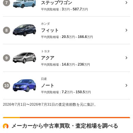
ステップワゴン
7
3
587.7
平均買取相場：
万円～
万円
ホンダ
フィット
8
20.5
166.6
平均買取相場：
万円～
万円
トヨタ
アクア
9
14.6
236
平均買取相場：
万円～
万円
日産
ノート
10
7.2
150.5
平均買取相場：
万円～
万円
2026年7月1日〜2026年7月31日の査定依頼数を元に集計。
メーカーから中古車買取・査定相場を調べる