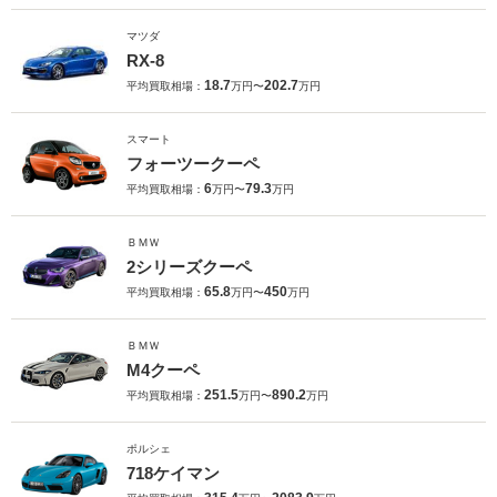
マツダ
RX-8
18.7
202.7
平均買取相場：
万円〜
万円
スマート
フォーツークーペ
6
79.3
平均買取相場：
万円〜
万円
ＢＭＷ
2シリーズクーペ
65.8
450
平均買取相場：
万円〜
万円
ＢＭＷ
M4クーペ
251.5
890.2
平均買取相場：
万円〜
万円
ポルシェ
718ケイマン