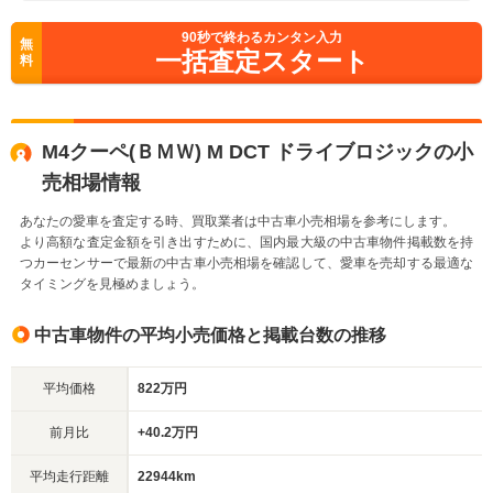
90
秒で終わるカンタン入力
無
一括査定スタート
料
M4クーペ(ＢＭＷ) M DCT ドライブロジックの小
売相場情報
あなたの愛車を査定する時、買取業者は中古車小売相場を参考にします。
より高額な査定金額を引き出すために、国内最大級の中古車物件掲載数を持
つカーセンサーで最新の中古車小売相場を確認して、愛車を売却する最適な
タイミングを見極めましょう。
中古車物件の平均小売価格と掲載台数の推移
平均価格
822万円
前月比
+40.2万円
平均走行距離
22944km