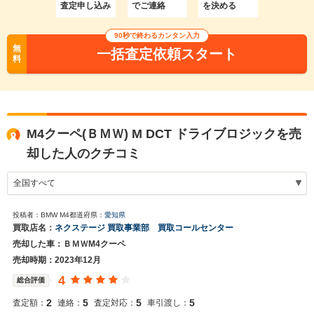
査定申し込み
でご連絡
を決める
90秒で終わるカンタン入力
無
一括査定依頼スタート
料
M4クーペ(ＢＭＷ) M DCT ドライブロジックを売
却した人のクチコミ
投稿者：BMW M4
都道府県：
愛知県
買取店名：
ネクステージ 買取事業部 買取コールセンター
売却した車：ＢＭＷM4クーペ
売却時期：2023年12月
4
総合評価
2
5
5
5
査定額：
連絡：
査定対応：
車引渡し：