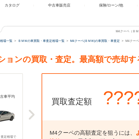
カタログ
中古車販売店
保険/ローン/他
M4クーペ（Ｂ
相場一覧
ＢＭＷの車買取・車査定相場一覧
M4クーペ(ＢＭＷ)の車買取・車査定
M4クー
ィションの買取・査定。最高額で売却す
???
古車平均
買取査定額
M4クーペの高額査定を狙うには、
、査定相場で