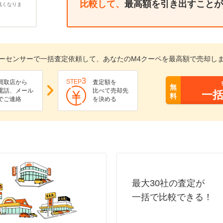
比較して、
最高額を引き出すことが
低くなりま
ーセンサーで一括査定依頼して、あなたのM4クーペを最高額で売却し
3
STEP
買取店から
査定額を
無
電話、メール
比べて売却先
一
料
でご連絡
を決める
最大30社の査定が
一括で比較できる！