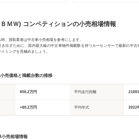
(ＢＭＷ) コンペティションの小売相場情報
る時、買取業者は中古車小売相場を参考にします。
引き出すために、国内最大級の中古車物件掲載数を持つカーセンサーで最新の中古
タイミングを見極めましょう。
均小売価格と掲載台数の推移
858.2万円
平均走行距離
2189
+80.2万円
平均年式
2022
車小売相場情報