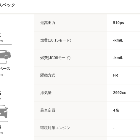
スペック
最高出力
510ps
長
燃費(10.15モード)
-km/L
1m
燃費(JC08モード)
-km/L
ベース
6m
駆動方式
FR
排気量
2992cc
高
m
乗車定員
4名
幅
環境対策エンジン
-
9m