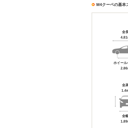
M4クーペの基本
全
4.8
ホイール
2.8
全
1.4
全
1.8