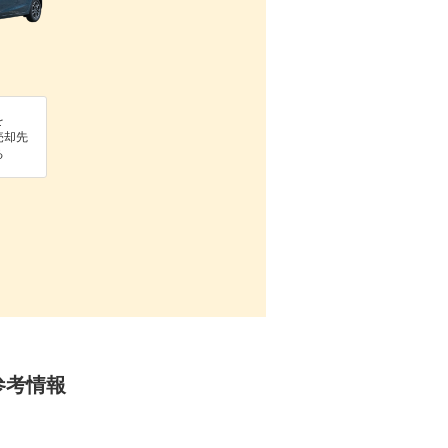
を
売却先
る
参考情報