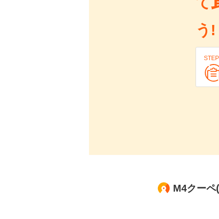
て
う!
STEP
M4クーペ