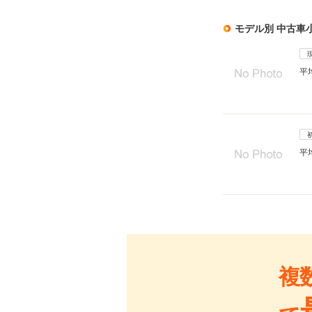
モデル別 中古車
平
平
複