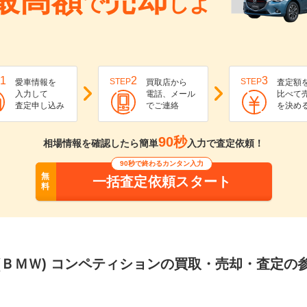
最高額
売却
で
しよ
1
2
3
STEP
STEP
愛車情報を
買取店から
査定額
入力して
電話、メール
比べて
査定申し込み
でご連絡
を決め
90秒
相場情報を確認したら簡単
入力で査定依頼！
90秒で終わるカンタン入力
無
一括査定依頼スタート
料
(ＢＭＷ) コンペティションの買取・売却・査定の