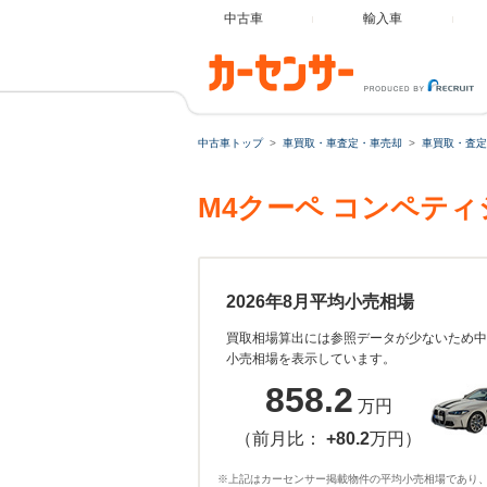
中古車
輸入車
中古車トップ
車買取・車査定・車売却
車買取・査定
M4クーペ コンペテ
2026年8月平均小売相場
買取相場算出には参照データが少ないため中
小売相場を表示しています。
858.2
万円
（前月比：
+80.2
万円）
※上記はカーセンサー掲載物件の平均小売相場であり