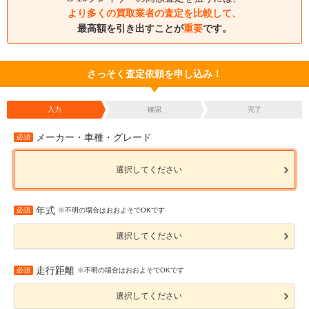
より多くの買取業者の査定を比較して、
最高額を引き出すことが
重要
です。
さっそく査定依頼を申し込み！
入力
確認
完了
メーカー・車種・グレード
必須
選択してください
年式
必須
※不明の場合はおおよそでOKです
選択してください
走行距離
必須
※不明の場合はおおよそでOKです
選択してください