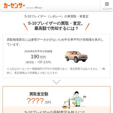
メニュー
S-10ブレイザー（シボレー）の車買取・車査定
S-10ブレイザーの買取・査定。
最高額で売却するには？
買取相場算出には参照データが少ないため中古車平均小売相場を表示し
ています。
2026年8月平均小売相場
190
万円
+37.1
（前月比：
万円）
※上記はカーセンサー掲載物件の平均小売相場であり、査定相場ではありません。一般
的に、査定価格は小売価格より低くなります。
買取査定額
????
万円
S-10ブレイザーの高額査定を狙うには、