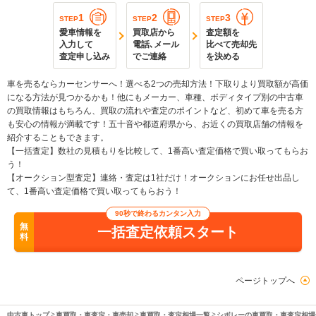
1
2
3
STEP
STEP
STEP
愛車情報を
買取店から
査定額を
入力して
電話､メール
比べて売却先
査定申し込み
でご連絡
を決める
車を売るならカーセンサーへ！選べる2つの売却方法！下取りより買取額が高価
になる方法が見つかるかも！他にもメーカー、車種、ボディタイプ別の中古車
の買取情報はもちろん、買取の流れや査定のポイントなど、初めて車を売る方
も安心の情報が満載です！五十音や都道府県から、お近くの買取店舗の情報を
紹介することもできます。
【一括査定】数社の見積もりを比較して、1番高い査定価格で買い取ってもらお
う！
【オークション型査定】連絡・査定は1社だけ！オークションにお任せ出品し
て、1番高い査定価格で買い取ってもらおう！
90秒で終わるカンタン入力
無
一括査定依頼スタート
料
ページトップへ
中古車トップ
車買取・車査定・車売却
車買取・査定相場一覧
シボレーの車買取・車査定相場