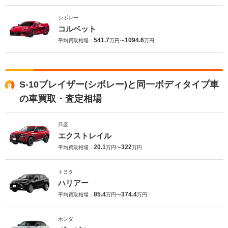
シボレー
コルベット
541.7
1094.6
平均買取相場：
万円〜
万円
S-10ブレイザー(シボレー)と同一ボディタイプ車
の車買取・査定相場
日産
エクストレイル
20.1
322
平均買取相場：
万円〜
万円
トヨタ
ハリアー
85.4
374.4
平均買取相場：
万円〜
万円
ホンダ