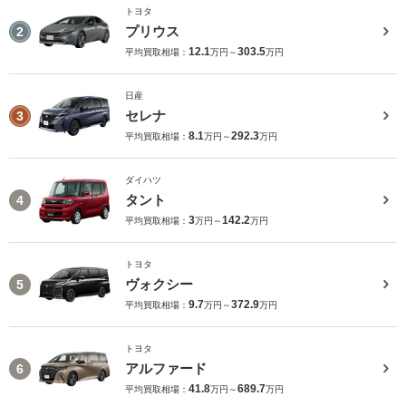
トヨタ
プリウス
2
12.1
303.5
平均買取相場：
万円～
万円
日産
セレナ
3
8.1
292.3
平均買取相場：
万円～
万円
ダイハツ
タント
4
3
142.2
平均買取相場：
万円～
万円
トヨタ
ヴォクシー
5
9.7
372.9
平均買取相場：
万円～
万円
トヨタ
アルファード
6
41.8
689.7
平均買取相場：
万円～
万円