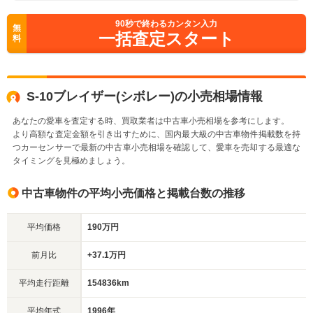
90
秒で終わるカンタン入力
無
一括査定スタート
料
S-10ブレイザー(シボレー)の小売相場情報
あなたの愛車を査定する時、買取業者は中古車小売相場を参考にします。
より高額な査定金額を引き出すために、国内最大級の中古車物件掲載数を持
つカーセンサーで最新の中古車小売相場を確認して、愛車を売却する最適な
タイミングを見極めましょう。
中古車物件の平均小売価格と掲載台数の推移
平均価格
190万円
前月比
+37.1万円
平均走行距離
154836km
平均年式
1996年