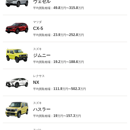
ヴェゼル
49.8
315.8
平均買取相場：
万円〜
万円
マツダ
CX-5
23.9
252.8
平均買取相場：
万円〜
万円
スズキ
ジムニー
19.2
188.6
平均買取相場：
万円〜
万円
レクサス
NX
111.9
502.3
平均買取相場：
万円〜
万円
スズキ
ハスラー
19
157.3
平均買取相場：
万円〜
万円
スバル