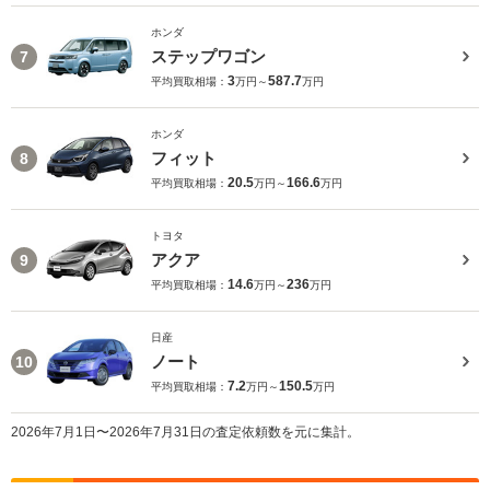
ホンダ
ステップワゴン
7
3
587.7
平均買取相場：
万円～
万円
ホンダ
フィット
8
20.5
166.6
平均買取相場：
万円～
万円
トヨタ
アクア
9
14.6
236
平均買取相場：
万円～
万円
日産
ノート
10
7.2
150.5
平均買取相場：
万円～
万円
2026年7月1日〜2026年7月31日の査定依頼数を元に集計。