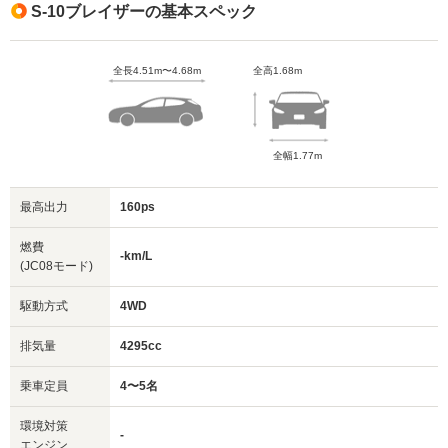
S-10ブレイザーの基本スペック
全長4.51m〜4.68m
全高1.68m
全幅1.77m
最高出力
160ps
燃費
-km/L
(JC08モード)
駆動方式
4WD
排気量
4295cc
乗車定員
4〜5名
環境対策
-
エンジン