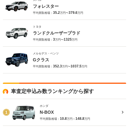
フォレスター
35.2
379.6
平均買取相場：
万円〜
万円
トヨタ
ランドクルーザープラド
3
1325
平均買取相場：
万円〜
万円
メルセデス・ベンツ
Gクラス
352.3
1037.5
平均買取相場：
万円〜
万円
車査定申込み数ランキングから探す
ホンダ
N-BOX
1
10.8
148.8
平均買取相場：
万円～
万円