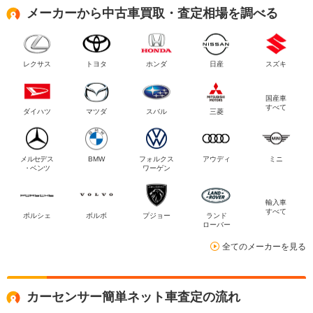
メーカーから中古車買取・査定相場を調べる
レクサス
トヨタ
ホンダ
日産
スズキ
国産車
すべて
ダイハツ
マツダ
スバル
三菱
メルセデス
BMW
フォルクス
アウディ
ミニ
・ベンツ
ワーゲン
輸入車
すべて
ポルシェ
ボルボ
プジョー
ランド
ローバー
全てのメーカーを見る
カーセンサー簡単ネット車査定の流れ