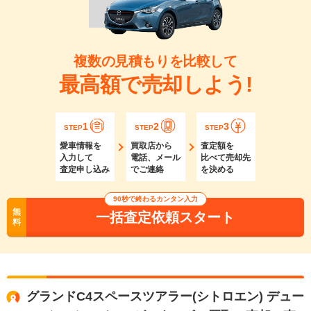
複数の見積もりを比較して
最高額で売却しよう!
1
2
3
STEP
STEP
STEP
愛車情報を
買取店から
査定額を
入力して
電話、メール
比べて売却先
査定申し込み
でご連絡
を決める
90秒で終わるカンタン入力
無
一括査定依頼スタート
料
グランドC4スペースツアラー(シトロエン) デュー