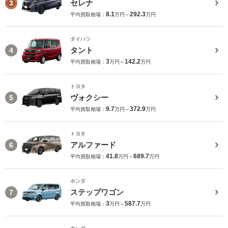
セレナ
3
8.1
292.3
平均買取相場：
万円～
万円
ダイハツ
タント
4
3
142.2
平均買取相場：
万円～
万円
トヨタ
ヴォクシー
5
9.7
372.9
平均買取相場：
万円～
万円
トヨタ
アルファード
6
41.8
689.7
平均買取相場：
万円～
万円
ホンダ
ステップワゴン
7
3
587.7
平均買取相場：
万円～
万円