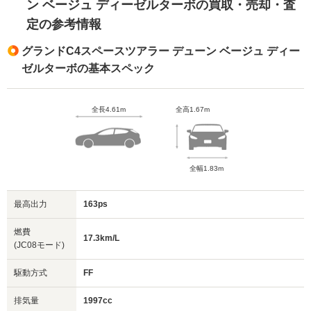
ン ベージュ ディーゼルターボの買取・売却・査
定の参考情報
グランドC4スペースツアラー デューン ベージュ ディー
ゼルターボの基本スペック
全長4.61m
全高1.67m
全幅1.83m
最高出力
163ps
燃費
17.3km/L
(JC08モード)
駆動方式
FF
排気量
1997cc