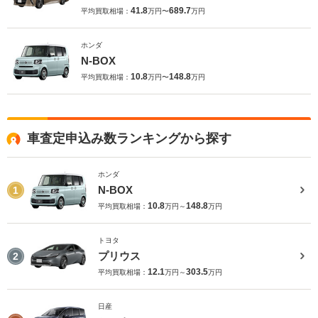
41.8
689.7
平均買取相場：
万円〜
万円
ホンダ
N-BOX
10.8
148.8
平均買取相場：
万円〜
万円
車査定申込み数ランキングから探す
ホンダ
N-BOX
1
10.8
148.8
平均買取相場：
万円～
万円
トヨタ
プリウス
2
12.1
303.5
平均買取相場：
万円～
万円
日産