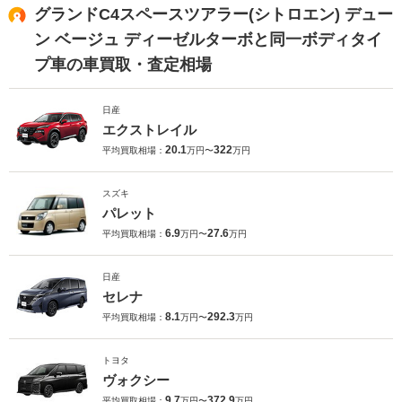
グランドC4スペースツアラー(シトロエン) デュー
ン ベージュ ディーゼルターボと同一ボディタイ
プ車の車買取・査定相場
日産
エクストレイル
20.1
322
平均買取相場：
万円〜
万円
スズキ
パレット
6.9
27.6
平均買取相場：
万円〜
万円
日産
セレナ
8.1
292.3
平均買取相場：
万円〜
万円
トヨタ
ヴォクシー
9.7
372.9
平均買取相場：
万円〜
万円