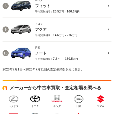
ホンダ
フィット
8
20.5
166.6
平均買取相場：
万円～
万円
トヨタ
アクア
9
14.6
236
平均買取相場：
万円～
万円
日産
ノート
10
7.2
150.5
平均買取相場：
万円～
万円
2026年7月1日〜2026年7月31日の査定依頼数を元に集計。
メーカーから中古車買取・査定相場を調べる
レクサス
トヨタ
ホンダ
日産
スズキ