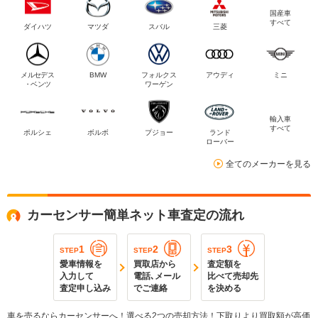
国産車
すべて
ダイハツ
マツダ
スバル
三菱
メルセデス
BMW
フォルクス
アウディ
ミニ
・ベンツ
ワーゲン
輸入車
すべて
ポルシェ
ボルボ
プジョー
ランド
ローバー
全てのメーカーを見る
カーセンサー簡単ネット車査定の流れ
1
2
3
STEP
STEP
STEP
愛車情報を
買取店から
査定額を
入力して
電話､メール
比べて売却先
査定申し込み
でご連絡
を決める
車を売るならカーセンサーへ！選べる2つの売却方法！下取りより買取額が高価