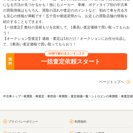
になる方法が見つかるかも！他にもメーカー、車種、ボディタイプ別の中古車
の買取情報はもちろん、買取の流れや査定のポイントなど、初めて車を売る方
も安心の情報が満載です！五十音や都道府県から、お近くの買取店舗の情報を
紹介することもできます。
【一括査定】数社の見積もりを比較して、1番高い査定価格で買い取ってもらお
う！
【オークション型査定】連絡・査定は1社だけ！オークションにお任せ出品し
て、1番高い査定価格で買い取ってもらおう！
90秒で終わるカンタン入力
無
一括査定依頼スタート
料
ページトップへ
中古車トップ
車買取・車査定・車売却
車買取・査定相場一覧
シトロエンの車買取・車査定相
プライバシーポリシー
利用規約