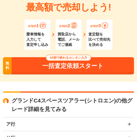
最高額で売却しよう!
1
2
3
STEP
STEP
STEP
愛車情報を
買取店から
査定額を
入力して
電話、メール
比べて売却先
査定申し込み
でご連絡
を決める
90秒で終わるカンタン入力
無
一括査定依頼スタート
料
グランドC4スペースツアラー(シトロエン)の他グ
レード詳細を見てみる
ア行