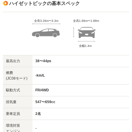
ハイゼットピックの基本スペック
全長3.26m〜3.3m
全高1.66m〜1.89m
全幅1.4m
最高出力
38〜44ps
燃費
-km/L
(JC08モード)
駆動方式
FR/4WD
排気量
547〜659cc
乗車定員
2名
環境対策
-
エンジン