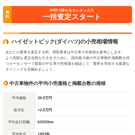
90
秒で終わるカンタン入力
無
一括査定スタート
料
ハイゼットピック(ダイハツ)の小売相場情報
あなたの愛車を査定する時、買取業者は中古車小売相場を参考にします。
より高額な査定金額を引き出すために、国内最大級の中古車物件掲載数を持
つカーセンサーで最新の中古車小売相場を確認して、愛車を売却する最適な
タイミングを見極めましょう。
中古車物件の平均小売価格と掲載台数の推移
平均価格
36.9万円
前月比
+2.6万円
平均走行距離
63505km
平均年式
1993年