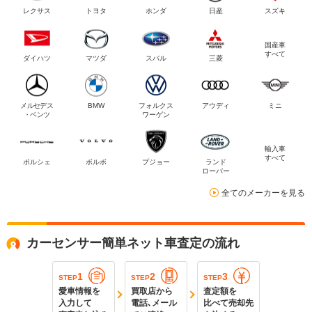
レクサス
トヨタ
ホンダ
日産
スズキ
国産車
すべて
ダイハツ
マツダ
スバル
三菱
メルセデス
BMW
フォルクス
アウディ
ミニ
・ベンツ
ワーゲン
輸入車
すべて
ポルシェ
ボルボ
プジョー
ランド
ローバー
全てのメーカーを見る
カーセンサー簡単ネット車査定の流れ
1
2
3
STEP
STEP
STEP
愛車情報を
買取店から
査定額を
入力して
電話､メール
比べて売却先