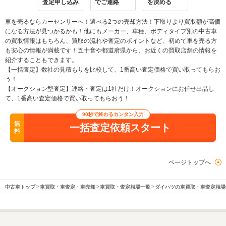
査定申し込み
でご連絡
を決める
車を売るならカーセンサーへ！選べる2つの売却方法！下取りより買取額が高価
になる方法が見つかるかも！他にもメーカー、車種、ボディタイプ別の中古車
の買取情報はもちろん、買取の流れや査定のポイントなど、初めて車を売る方
も安心の情報が満載です！五十音や都道府県から、お近くの買取店舗の情報を
紹介することもできます。
【一括査定】数社の見積もりを比較して、1番高い査定価格で買い取ってもらお
う！
【オークション型査定】連絡・査定は1社だけ！オークションにお任せ出品し
て、1番高い査定価格で買い取ってもらおう！
90秒で終わるカンタン入力
無
一括査定依頼スタート
料
ページトップへ
中古車トップ
車買取・車査定・車売却
車買取・査定相場一覧
ダイハツの車買取・車査定相場