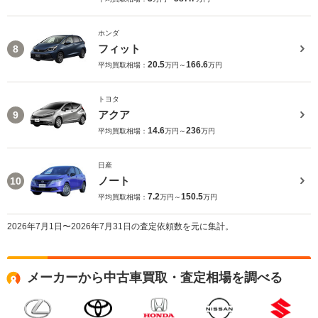
ホンダ
フィット
8
20.5
166.6
平均買取相場：
万円～
万円
トヨタ
アクア
9
14.6
236
平均買取相場：
万円～
万円
日産
ノート
10
7.2
150.5
平均買取相場：
万円～
万円
2026年7月1日〜2026年7月31日の査定依頼数を元に集計。
メーカーから中古車買取・査定相場を調べる