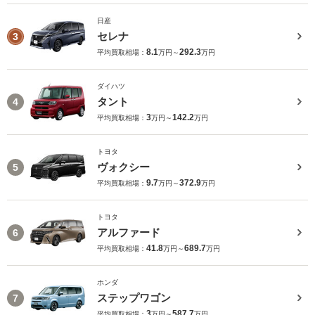
日産
セレナ
3
8.1
292.3
平均買取相場：
万円～
万円
ダイハツ
タント
4
3
142.2
平均買取相場：
万円～
万円
トヨタ
ヴォクシー
5
9.7
372.9
平均買取相場：
万円～
万円
トヨタ
アルファード
6
41.8
689.7
平均買取相場：
万円～
万円
ホンダ
ステップワゴン
7
3
587.7
平均買取相場：
万円～
万円