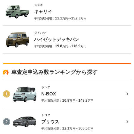
スズキ
キャリイ
11.1
152.3
平均買取相場：
万円〜
万円
ダイハツ
ハイゼットデッキバン
19.8
116.9
平均買取相場：
万円〜
万円
車査定申込み数ランキングから探す
ホンダ
N-BOX
1
10.8
148.8
平均買取相場：
万円～
万円
トヨタ
プリウス
2
12.1
303.5
平均買取相場：
万円～
万円