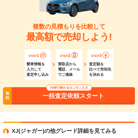
複数の見積もりを比較して
最高額で売却しよう!
1
2
3
STEP
STEP
STEP
愛車情報を
買取店から
査定額を
入力して
電話、メール
比べて売却先
査定申し込み
でご連絡
を決める
90秒で終わるカンタン入力
無
一括査定依頼スタート
料
XJ(ジャガー)の他グレード詳細を見てみる