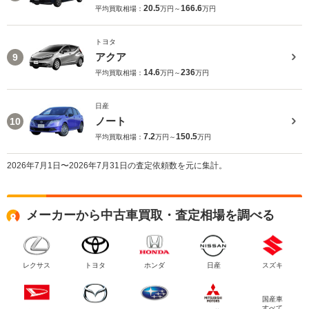
20.5
166.6
平均買取相場：
万円～
万円
トヨタ
アクア
9
14.6
236
平均買取相場：
万円～
万円
日産
ノート
10
7.2
150.5
平均買取相場：
万円～
万円
2026年7月1日〜2026年7月31日の査定依頼数を元に集計。
メーカーから中古車買取・査定相場を調べる
レクサス
トヨタ
ホンダ
日産
スズキ
国産車
すべて