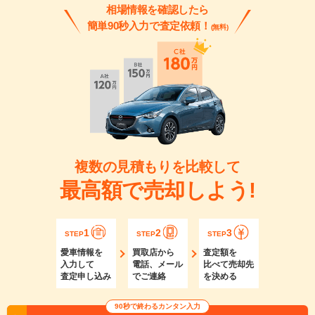
相場情報を確認したら
簡単90秒入力で査定依頼！
(無料)
複数の見積もりを比較して
最高額で売却しよう!
1
2
3
STEP
STEP
STEP
愛車情報を
買取店から
査定額を
入力して
電話、メール
比べて売却先
査定申し込み
でご連絡
を決める
90秒で終わるカンタン入力