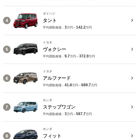
ダイハツ
タント
4
3
142.2
平均買取相場：
万円～
万円
トヨタ
ヴォクシー
5
9.7
372.9
平均買取相場：
万円～
万円
トヨタ
アルファード
6
41.8
689.7
平均買取相場：
万円～
万円
ホンダ
ステップワゴン
7
3
587.7
平均買取相場：
万円～
万円
ホンダ
フィット
8