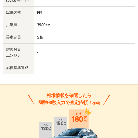
(JC08モード)
駆動方式
FR
排気量
3980cc
乗車定員
5名
環境対策
-
エンジン
燃費基準達成
-
相場情報を確認したら
簡単90秒入力で査定依頼！
(無料)