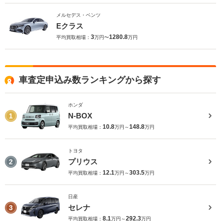
メルセデス・ベンツ
Eクラス
3
1280.8
平均買取相場：
万円〜
万円
車査定申込み数ランキングから探す
ホンダ
N-BOX
1
10.8
148.8
平均買取相場：
万円～
万円
トヨタ
プリウス
2
12.1
303.5
平均買取相場：
万円～
万円
日産
セレナ
3
8.1
292.3
平均買取相場：
万円～
万円