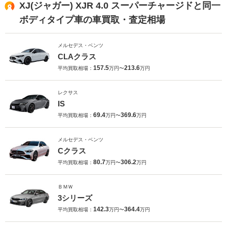
XJ(ジャガー) XJR 4.0 スーパーチャージドと同一
ボディタイプ車の車買取・査定相場
メルセデス・ベンツ
CLAクラス
157.5
213.6
平均買取相場：
万円〜
万円
レクサス
IS
69.4
369.6
平均買取相場：
万円〜
万円
メルセデス・ベンツ
Cクラス
80.7
306.2
平均買取相場：
万円〜
万円
ＢＭＷ
3シリーズ
142.3
364.4
平均買取相場：
万円〜
万円