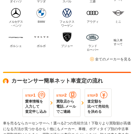
ダイハツ
マツダ
スバル
三菱
メルセデス
BMW
フォルクス
アウディ
ミニ
・ベンツ
ワーゲン
輸入車
すべて
ポルシェ
ボルボ
プジョー
ランド
ローバー
全てのメーカーを見る
カーセンサー簡単ネット車査定の流れ
1
2
3
STEP
STEP
STEP
愛車情報を
買取店から
査定額を
入力して
電話､メール
比べて売却先
査定申し込み
でご連絡
を決める
車を売るならカーセンサーへ！選べる2つの売却方法！下取りより買取額が高価
になる方法が見つかるかも！他にもメーカー、車種、ボディタイプ別の中古車