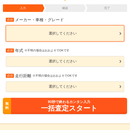
入力
確認
完了
メーカー・車種・グレード
必須
選択してください
年式
必須
※不明の場合はおおよそでOKです
選択してください
走行距離
必須
※不明の場合はおおよそでOKです
選択してください
90
秒で終わるカンタン入力
無
一括査定スタート
料