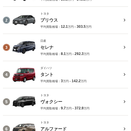
トヨタ
プリウス
2
12.1
303.5
平均買取相場：
万円～
万円
日産
セレナ
3
8.1
292.3
平均買取相場：
万円～
万円
ダイハツ
タント
4
3
142.2
平均買取相場：
万円～
万円
トヨタ
ヴォクシー
5
9.7
372.9
平均買取相場：
万円～
万円
トヨタ
アルファード
6