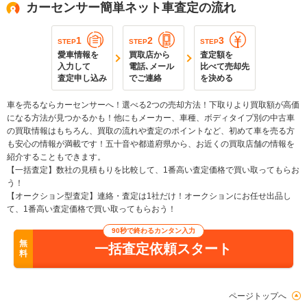
カーセンサー簡単ネット車査定の流れ
1
2
3
STEP
STEP
STEP
愛車情報を
買取店から
査定額を
入力して
電話､メール
比べて売却先
査定申し込み
でご連絡
を決める
車を売るならカーセンサーへ！選べる2つの売却方法！下取りより買取額が高価
になる方法が見つかるかも！他にもメーカー、車種、ボディタイプ別の中古車
の買取情報はもちろん、買取の流れや査定のポイントなど、初めて車を売る方
も安心の情報が満載です！五十音や都道府県から、お近くの買取店舗の情報を
紹介することもできます。
【一括査定】数社の見積もりを比較して、1番高い査定価格で買い取ってもらお
う！
【オークション型査定】連絡・査定は1社だけ！オークションにお任せ出品し
て、1番高い査定価格で買い取ってもらおう！
90秒で終わるカンタン入力
無
一括査定依頼スタート
料
ページトップへ