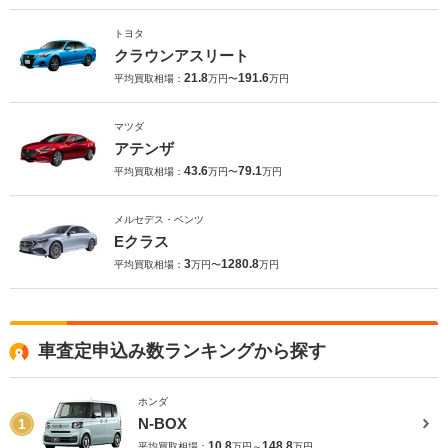
トヨタ
クラウンアスリート
21.8
191.6
平均買取相場：
万円〜
万円
マツダ
アテンザ
43.6
79.1
平均買取相場：
万円〜
万円
メルセデス・ベンツ
Eクラス
3
1280.8
平均買取相場：
万円〜
万円
車査定申込み数ランキングから探す
ホンダ
N-BOX
1
10.8
148.8
平均買取相場：
万円～
万円