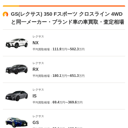
GS(レクサス) 350 Fスポーツ クロスライン 4WD
と同一メーカー・ブランド車の車買取・査定相場
レクサス
NX
111.9
502.3
平均買取相場：
万円〜
万円
レクサス
RX
180.1
651.3
平均買取相場：
万円〜
万円
レクサス
IS
69.4
369.6
平均買取相場：
万円〜
万円
レクサス
GS