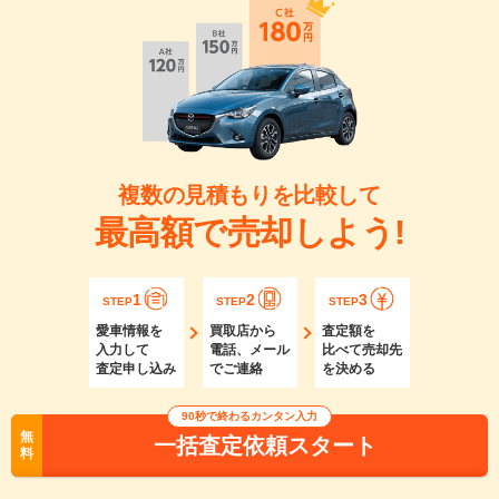
複数の見積もりを比較して
最高額で売却しよう!
1
2
3
STEP
STEP
STEP
愛車情報を
買取店から
査定額を
入力して
電話、メール
比べて売却先
査定申し込み
でご連絡
を決める
90秒で終わるカンタン入力
無
一括査定依頼スタート
料