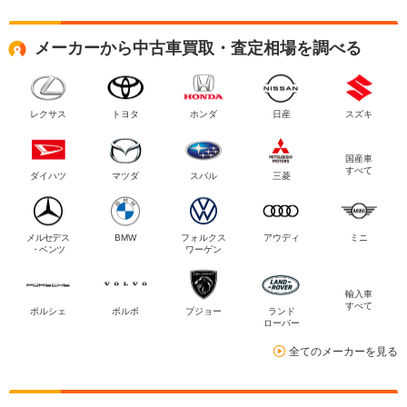
メーカーから中古車買取・査定相場を調べる
レクサス
トヨタ
ホンダ
日産
スズキ
国産車
すべて
ダイハツ
マツダ
スバル
三菱
メルセデス
BMW
フォルクス
アウディ
ミニ
・ベンツ
ワーゲン
輸入車
すべて
ポルシェ
ボルボ
プジョー
ランド
ローバー
全てのメーカーを見る