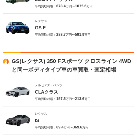
678.4
1035.6
平均買取相場：
万円〜
万円
レクサス
GS F
288.7
591.9
平均買取相場：
万円〜
万円
GS(レクサス) 350 Fスポーツ クロスライン 4WD
と同一ボディタイプ車の車買取・査定相場
メルセデス・ベンツ
CLAクラス
157.5
213.6
平均買取相場：
万円〜
万円
レクサス
IS
69.4
369.6
平均買取相場：
万円〜
万円