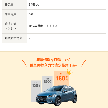
排気量
3456cc
乗車定員
5名
環境対策
H17年基準 ☆☆☆☆
エンジン
燃費基準達成
-
相場情報を確認したら
簡単90秒入力で査定依頼！
(無料)