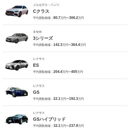
メルセデス・ベンツ
Cクラス
80.7
306.2
平均買取相場：
万円〜
万円
ＢＭＷ
3シリーズ
142.3
364.4
平均買取相場：
万円〜
万円
レクサス
ES
204.4
405
平均買取相場：
万円〜
万円
レクサス
GS
22.1
192.3
平均買取相場：
万円〜
万円
レクサス
GSハイブリッド
32.1
237.9
平均買取相場：
万円〜
万円