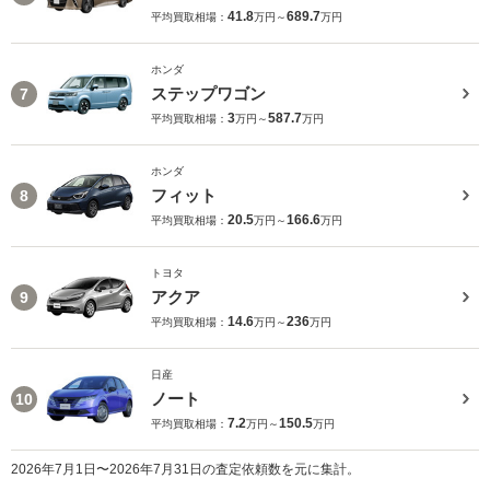
41.8
689.7
平均買取相場：
万円～
万円
ホンダ
ステップワゴン
7
3
587.7
平均買取相場：
万円～
万円
ホンダ
フィット
8
20.5
166.6
平均買取相場：
万円～
万円
トヨタ
アクア
9
14.6
236
平均買取相場：
万円～
万円
日産
ノート
10
7.2
150.5
平均買取相場：
万円～
万円
2026年7月1日〜2026年7月31日の査定依頼数を元に集計。