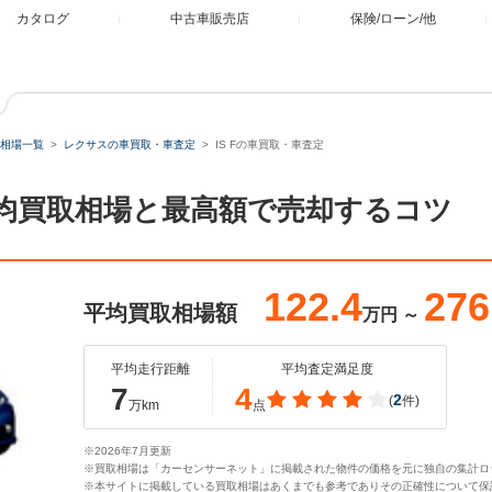
カタログ
中古車販売店
保険/ローン/他
相場一覧
レクサスの車買取・車査定
IS Fの車買取・車査定
。平均買取相場と最高額で売却するコツ
122.4
276
平均買取相場額
万円
～
平均走行距離
平均査定満足度
7
4
2
(
件)
万km
点
※2026年7月更新
※買取相場は「カーセンサーネット」に掲載された物件の価格を元に独自の集計ロ
※本サイトに掲載している買取相場はあくまでも参考でありその正確性について保