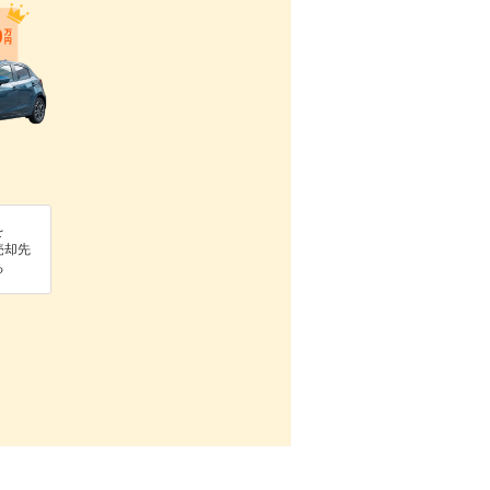
を
売却先
る