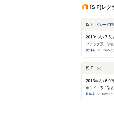
IS F(
IS F
グレード不
2013
7.5
年式
万
ブラック系
修復
愛知県
2023年5
IS F
5.0
2013
6.0
年式
万
ホワイト系
修復
岐阜県
2019年4