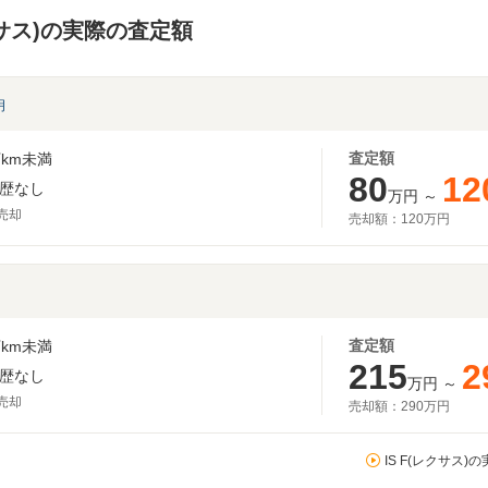
レクサス)の実際の査定額
明
査定額
km未満
80
12
歴なし
万円
～
月売却
売却額：
120万円
査定額
km未満
215
2
歴なし
万円
～
月売却
売却額：
290万円
IS F(レクサス)