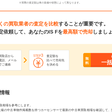
※実際の査定額は車の装備や状態によって異なります。
くの買取業者の査定を比較
することが重要です。
依頼して、あなたのIS Fを
最高額で売却
しまし
3
STEP
買取店から
査定額を
無
電話、メール
比べて売却先
一
料
でご連絡
を決める
場情報
取相場を参考にします。
大級の中古車物件掲載数を持つカーセンサーで最新の中古車買取相場を確認して、