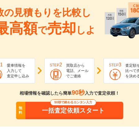
数の見積もりを比較し
最高額
売却
で
しよ
1
2
3
STEP
STEP
愛車情報を
買取店から
査定額
入力して
電話、メール
比べて
査定申し込み
でご連絡
を決め
90秒
相場情報を確認したら簡単
入力で査定依頼！
90秒で終わるカンタン入力
無
一括査定依頼スタート
料