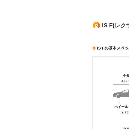
IS F(
IS Fの基本スペ
全
4.6
ホイール
2.7