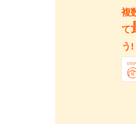
複
て
う!
STEP