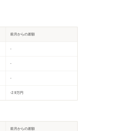
前月からの差額
-
-
-
-2.9万円
前月からの差額