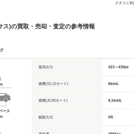
クチコミ利
レクサス)の買取・売却・査定の参考情報
ック
最高出力
423～430ps
長
燃費(10.15モード)
8km/L
6m
燃費(JC08モード)
8.1km/L
ベース
3m
駆動方式
FR