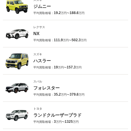
ジムニー
19.2
188.6
平均買取相場：
万円〜
万円
レクサス
NX
111.9
502.3
平均買取相場：
万円〜
万円
スズキ
ハスラー
19
157.3
平均買取相場：
万円〜
万円
スバル
フォレスター
35.2
379.6
平均買取相場：
万円〜
万円
トヨタ
ランドクルーザープラド
3
1325
平均買取相場：
万円〜
万円