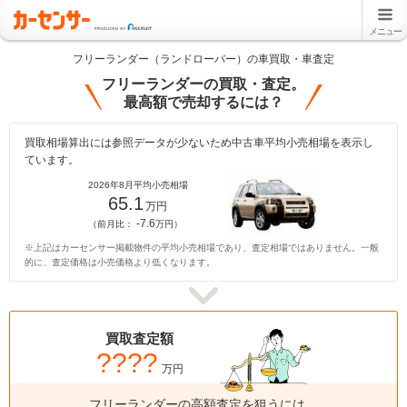
メニュー
フリーランダー（ランドローバー）の車買取・車査定
フリーランダーの買取・査定。
最高額で売却するには？
買取相場算出には参照データが少ないため中古車平均小売相場を表示し
ています。
2026年8月平均小売相場
65.1
万円
-7.6
（前月比：
万円）
※上記はカーセンサー掲載物件の平均小売相場であり、査定相場ではありません。一般
的に、査定価格は小売価格より低くなります。
買取査定額
????
万円
フリーランダーの高額査定を狙うには、