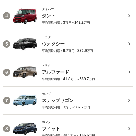
ダイハツ
タント
4
3
142.2
平均買取相場：
万円～
万円
トヨタ
ヴォクシー
5
9.7
372.9
平均買取相場：
万円～
万円
トヨタ
アルファード
6
41.8
689.7
平均買取相場：
万円～
万円
ホンダ
ステップワゴン
7
3
587.7
平均買取相場：
万円～
万円
ホンダ
フィット
8
20.5
166.6
平均買取相場：
万円～
万円