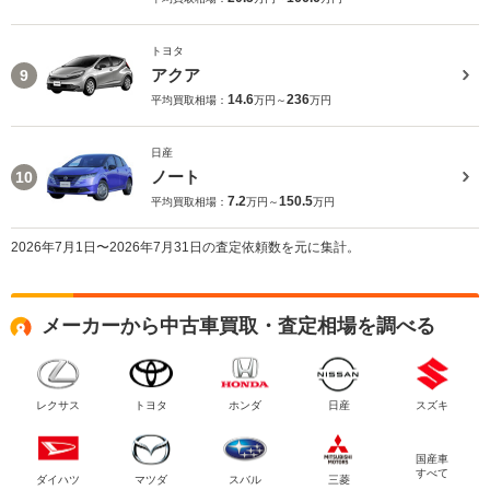
トヨタ
アクア
9
14.6
236
平均買取相場：
万円～
万円
日産
ノート
10
7.2
150.5
平均買取相場：
万円～
万円
2026年7月1日〜2026年7月31日の査定依頼数を元に集計。
メーカーから中古車買取・査定相場を調べる
レクサス
トヨタ
ホンダ
日産
スズキ
国産車
すべて
ダイハツ
マツダ
スバル
三菱