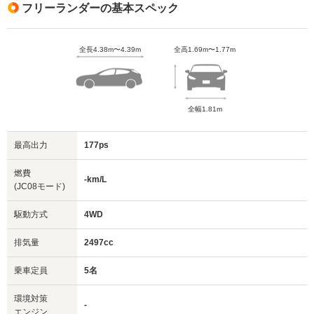
フリーランダーの基本スペック
全長4.38m〜4.39m
全高1.69m〜1.77m
全幅1.81m
最高出力
177ps
燃費
-km/L
(JC08モード)
駆動方式
4WD
排気量
2497cc
乗車定員
5名
環境対策
-
エンジン