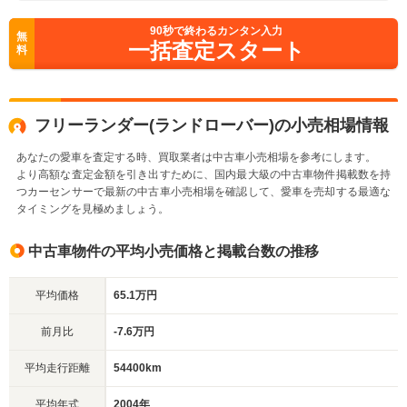
90
秒で終わるカンタン入力
無
一括査定スタート
料
フリーランダー(ランドローバー)の小売相場情報
あなたの愛車を査定する時、買取業者は中古車小売相場を参考にします。
より高額な査定金額を引き出すために、国内最大級の中古車物件掲載数を持
つカーセンサーで最新の中古車小売相場を確認して、愛車を売却する最適な
タイミングを見極めましょう。
中古車物件の平均小売価格と掲載台数の推移
平均価格
65.1万円
前月比
-7.6万円
平均走行距離
54400km
平均年式
2004年