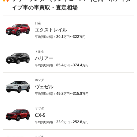
イプ車の車買取・査定相場
日産
エクストレイル
20.1
322
平均買取相場：
万円〜
万円
トヨタ
ハリアー
85.4
374.4
平均買取相場：
万円〜
万円
ホンダ
ヴェゼル
49.8
315.8
平均買取相場：
万円〜
万円
マツダ
CX-5
23.9
252.8
平均買取相場：
万円〜
万円
スズキ