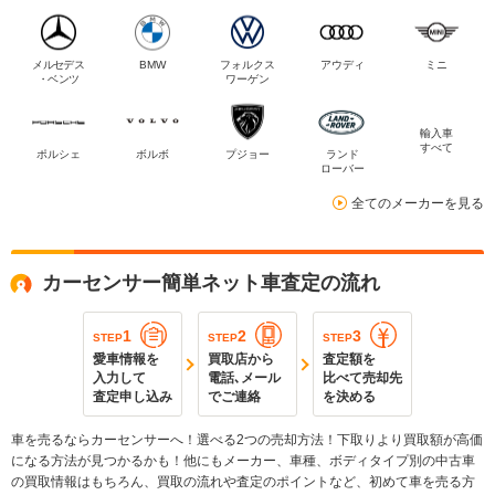
メルセデス
BMW
フォルクス
アウディ
ミニ
・ベンツ
ワーゲン
輸入車
すべて
ポルシェ
ボルボ
プジョー
ランド
ローバー
全てのメーカーを見る
カーセンサー簡単ネット車査定の流れ
1
2
3
STEP
STEP
STEP
愛車情報を
買取店から
査定額を
入力して
電話､メール
比べて売却先
査定申し込み
でご連絡
を決める
車を売るならカーセンサーへ！選べる2つの売却方法！下取りより買取額が高価
になる方法が見つかるかも！他にもメーカー、車種、ボディタイプ別の中古車
の買取情報はもちろん、買取の流れや査定のポイントなど、初めて車を売る方