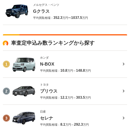
メルセデス・ベンツ
Gクラス
352.3
1037.5
平均買取相場：
万円〜
万円
車査定申込み数ランキングから探す
ホンダ
N-BOX
1
10.8
148.8
平均買取相場：
万円～
万円
トヨタ
プリウス
2
12.1
303.5
平均買取相場：
万円～
万円
日産
セレナ
3
8.1
292.3
平均買取相場：
万円～
万円