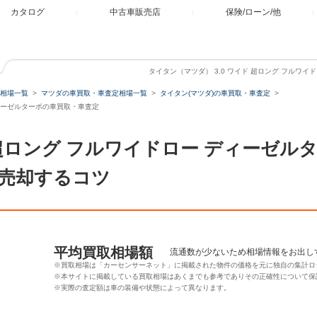
カタログ
中古車販売店
保険/ローン/他
タイタン（マツダ） 3.0 ワイド 超ロング フルワ
相場一覧
マツダの車買取・車査定相場一覧
タイタン(マツダ)の車買取・車査定
 ディーゼルターボの車買取・車査定
ド 超ロング フルワイドロー ディーゼ
売却するコツ
平均買取相場額
流通数が少ないため相場情報をお出し
※買取相場は「カーセンサーネット」に掲載された物件の価格を元に独自の集計ロ
※本サイトに掲載している買取相場はあくまでも参考でありその正確性について保
※実際の査定額は車の装備や状態によって異なります。