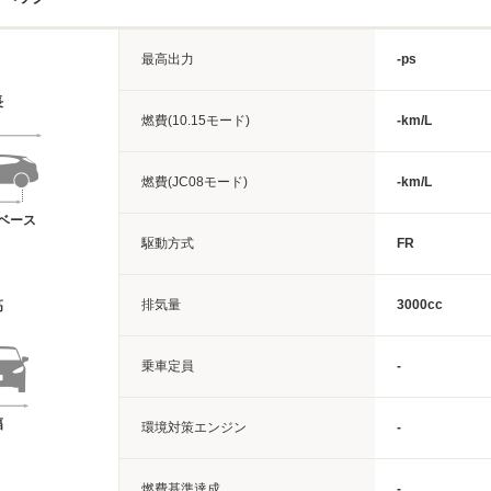
最高出力
-ps
長
燃費(10.15モード)
-km/L
燃費(JC08モード)
-km/L
ベース
駆動方式
FR
排気量
3000cc
高
乗車定員
-
幅
環境対策エンジン
-
燃費基準達成
-