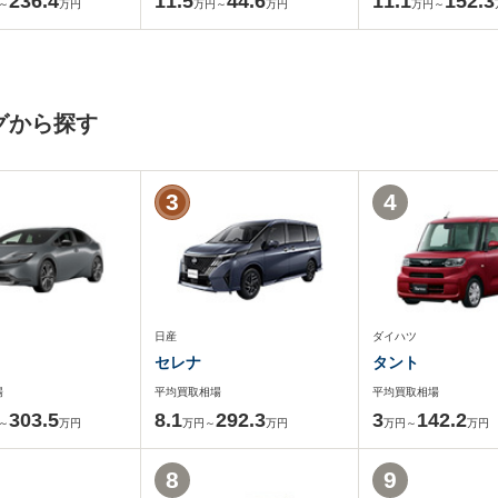
236.4
11.5
44.6
11.1
152.3
～
万円
万円～
万円
万円～
グから探す
3
4
日産
ダイハツ
セレナ
タント
場
平均買取相場
平均買取相場
303.5
8.1
292.3
3
142.2
～
万円
万円～
万円
万円～
万円
8
9