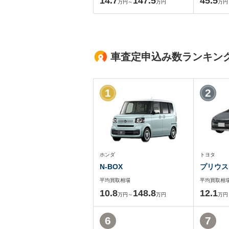
14.7
147.5
45.5
万円～
万円
万円
車査定申込み数ランキン
1
2
ホンダ
トヨタ
N-BOX
プリウス
平均買取相場
平均買取相
10.8
148.8
12.1
万円～
万円
万円
6
7