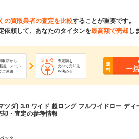
くの買取業者の査定を比較
することが重要です。
定依頼して、あなたのタイタンを
最高額で売却
し
3
STEP
買取店から
査定額を
無
電話、メール
比べて売却先
一
料
でご連絡
を決める
マツダ) 3.0 ワイド 超ロング フルワイドロー デ
売却・査定の参考情報
スペック