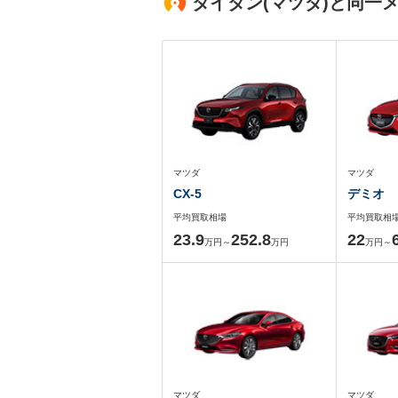
タイタン(マツダ)と同一
マツダ
マツダ
CX-5
デミオ
平均買取相場
平均買取相
23.9
252.8
22
万円～
万円
万円～
マツダ
マツダ