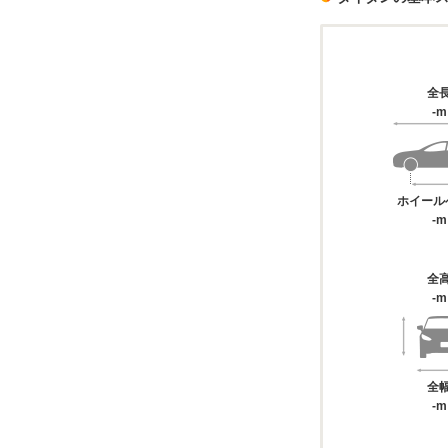
全
-m
ホイール
-m
全
-m
全
-m