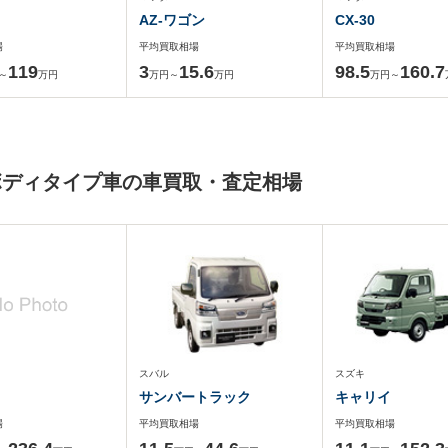
AZ-ワゴン
CX-30
場
平均買取相場
平均買取相場
119
3
15.6
98.5
160.7
～
万円
万円～
万円
万円～
ボディタイプ車の車買取・査定相場
スバル
スズキ
サンバートラック
キャリイ
場
平均買取相場
平均買取相場