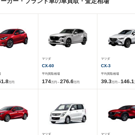
メーカー・ブランド車の車買取・査定相場
マツダ
マツダ
CX-60
CX-3
場
平均買取相場
平均買取相場
61.8
174
276.6
39.3
146.1
万円
万円～
万円
万円～
マツダ
マツダ