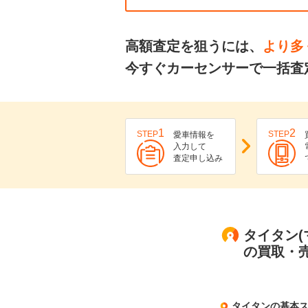
高額査定を狙うには、
より多
今すぐカーセンサーで一括査
1
2
STEP
STEP
愛車情報を
入力して
査定申し込み
タイタン(
の買取・
タイタンの基本