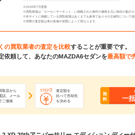
※2026年7月更新
※買取相場は「カーセンサーネット」に掲載された物件の価格を元に独自の集計ロ
※本サイトに掲載している買取相場はあくまでも参考でありその正確性について保
※実際の査定額は車の装備や状態によって異なります。
くの買取業者の査定を比較
することが重要です。
依頼して、あなたのMAZDA6セダンを
最高額で
3
STEP
買取店から
査定額を
無
電話、メール
比べて売却先
一
料
でご連絡
を決める
 2.2 XD 20thアニバーサリー エディション ディ