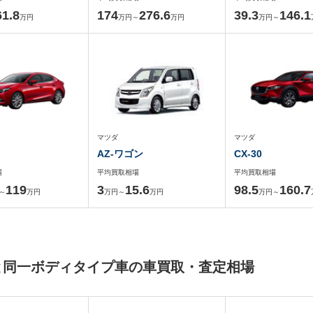
61.8
174
276.6
39.3
146.1
万円
万円～
万円
万円～
マツダ
マツダ
AZ-ワゴン
CX-30
場
平均買取相場
平均買取相場
119
3
15.6
98.5
160.7
～
万円
万円～
万円
万円～
ダ)と同一ボディタイプ車の車買取・査定相場