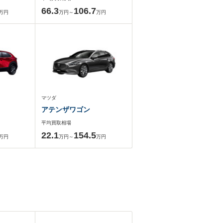
66.3
106.7
万円
万円～
万円
マツダ
アテンザワゴン
平均買取相場
22.1
154.5
万円
万円～
万円