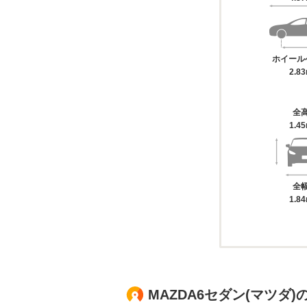
ホイール
2.8
全
1.4
全
1.8
MAZDA6セダン(マツダ