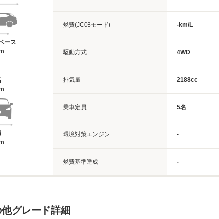
燃費(JC08モード)
-km/L
ベース
3m
駆動方式
4WD
排気量
2188cc
高
5m
乗車定員
5名
幅
環境対策エンジン
-
4m
燃費基準達成
-
)の他グレード詳細