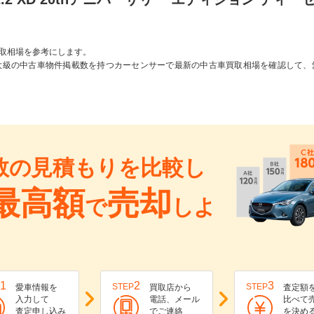
取相場を参考にします。
大級の中古車物件掲載数を持つカーセンサーで最新の中古車買取相場を確認して、
数の見積もりを比較し
最高額
売却
で
しよ
1
2
3
STEP
STEP
愛車情報を
買取店から
査定額
入力して
電話、メール
比べて
査定申し込み
でご連絡
を決め