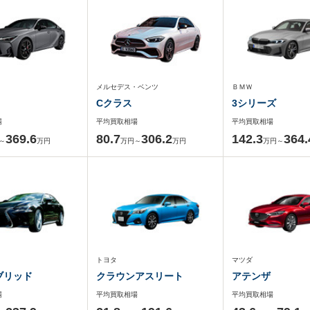
メルセデス・ベンツ
ＢＭＷ
Cクラス
3シリーズ
場
平均買取相場
平均買取相場
369.6
80.7
306.2
142.3
364.
～
万円
万円～
万円
万円～
トヨタ
マツダ
ブリッド
クラウンアスリート
アテンザ
場
平均買取相場
平均買取相場