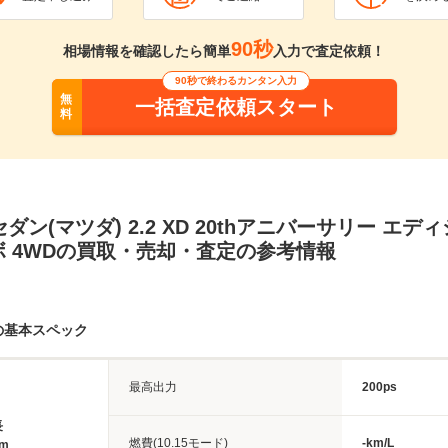
90秒
相場情報を確認したら簡単
入力で査定依頼！
90秒で終わるカンタン入力
無
一括査定依頼スタート
料
セダン(マツダ) 2.2 XD 20thアニバーサリー エデ
 4WDの買取・売却・査定の参考情報
ンの基本スペック
最高出力
200ps
長
燃費(10.15モード)
-km/L
7m