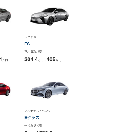
レクサス
ES
平均買取相場
4
204.4
405
万円
万円～
万円
メルセデス・ベンツ
Eクラス
平均買取相場