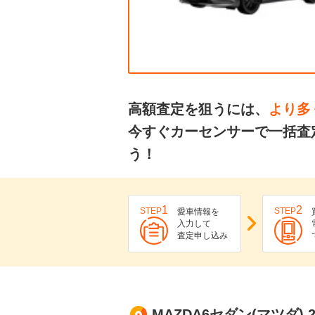
高額査定を狙うには、
より多
今すぐカーセンサーで一括査定
う！
1
2
STEP
STEP
愛車情報を
入力して
査定申し込み
MAZDA6セダン(マツダ)