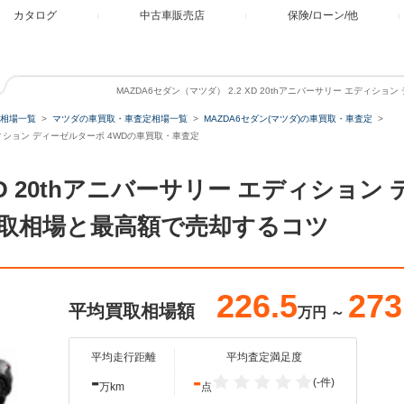
カタログ
中古車販売店
保険/ローン/他
MAZDA6セダン（マツダ） 2.2 XD 20thアニバーサリー エディシ
相場一覧
マツダの車買取・車査定相場一覧
MAZDA6セダン(マツダ)の車買取・車査定
 エディション ディーゼルターボ 4WDの車買取・車査定
 XD 20thアニバーサリー エディション
取相場と最高額で売却するコツ
226.5
273
平均買取相場額
万円
～
平均走行距離
平均査定満足度
-
-
(-件)
万km
点