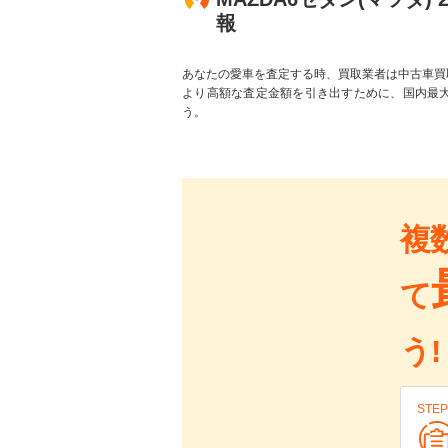
報
あなたの愛車を査定する時、買取業者は中古車買
より高額な査定金額を引き出すために、国内最
う。
複
て
う!
STEP