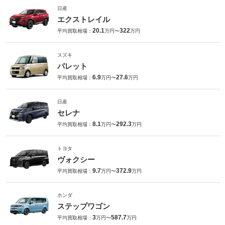
日産
エクストレイル
20.1
322
平均買取相場：
万円〜
万円
スズキ
パレット
6.9
27.6
平均買取相場：
万円〜
万円
日産
セレナ
8.1
292.3
平均買取相場：
万円〜
万円
トヨタ
ヴォクシー
9.7
372.9
平均買取相場：
万円〜
万円
ホンダ
ステップワゴン
3
587.7
平均買取相場：
万円〜
万円