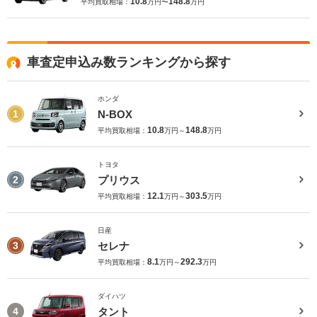
10.8
148.8
平均買取相場：
万円〜
万円
車査定申込み数ランキングから探す
ホンダ
N-BOX
1
10.8
148.8
平均買取相場：
万円～
万円
トヨタ
プリウス
2
12.1
303.5
平均買取相場：
万円～
万円
日産
セレナ
3
8.1
292.3
平均買取相場：
万円～
万円
ダイハツ
タント
4