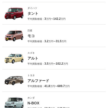
ダイハツ
タント
3
142.2
平均買取相場：
万円〜
万円
日産
モコ
3.2
31.5
平均買取相場：
万円〜
万円
スズキ
アルト
3.5
102.2
平均買取相場：
万円〜
万円
トヨタ
アルファード
41.8
689.7
平均買取相場：
万円〜
万円
ホンダ
N-BOX