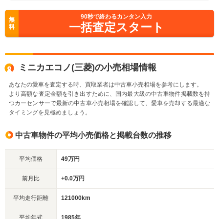
90
秒で終わるカンタン入力
無
一括査定スタート
料
ミニカエコノ(三菱)の小売相場情報
あなたの愛車を査定する時、買取業者は中古車小売相場を参考にします。
より高額な査定金額を引き出すために、国内最大級の中古車物件掲載数を持
つカーセンサーで最新の中古車小売相場を確認して、愛車を売却する最適な
タイミングを見極めましょう。
中古車物件の平均小売価格と掲載台数の推移
平均価格
49万円
前月比
+0.0万円
平均走行距離
121000km
平均年式
1985年