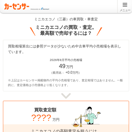
メニュー
ミニカエコノ（三菱）の車買取・車査定
ミニカエコノの買取・査定。
最高額で売却するには？
買取相場算出には参照データが少ないため中古車平均小売相場を表示し
ています。
2026年8月平均小売相場
49
万円
+0.0
（前月比：
万円）
※上記はカーセンサー掲載物件の平均小売相場であり、査定相場ではありません。一般
的に、査定価格は小売価格より低くなります。
買取査定額
????
万円
ミニカエコノの高額査定を狙うには、