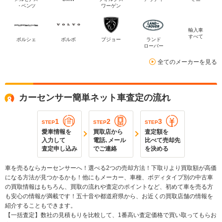
・ベンツ
ワーゲン
輸入車
すべて
ポルシェ
ボルボ
プジョー
ランド
ローバー
全てのメーカーを見る
カーセンサー簡単ネット車査定の流れ
1
2
3
STEP
STEP
STEP
愛車情報を
買取店から
査定額を
入力して
電話､メール
比べて売却先
査定申し込み
でご連絡
を決める
車を売るならカーセンサーへ！選べる2つの売却方法！下取りより買取額が高価
になる方法が見つかるかも！他にもメーカー、車種、ボディタイプ別の中古車
の買取情報はもちろん、買取の流れや査定のポイントなど、初めて車を売る方
も安心の情報が満載です！五十音や都道府県から、お近くの買取店舗の情報を
紹介することもできます。
【一括査定】数社の見積もりを比較して、1番高い査定価格で買い取ってもらお