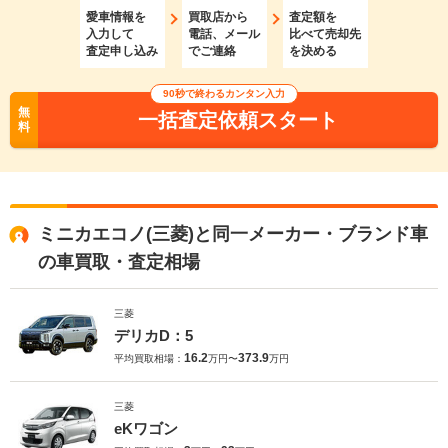
愛車情報を
買取店から
査定額を
入力して
電話、メール
比べて売却先
査定申し込み
でご連絡
を決める
90秒で終わるカンタン入力
無
一括査定依頼スタート
料
ミニカエコノ(三菱)と同一メーカー・ブランド車
の車買取・査定相場
三菱
デリカD：5
16.2
373.9
平均買取相場：
万円〜
万円
三菱
eKワゴン