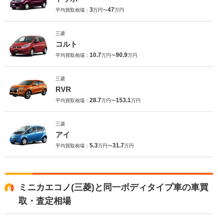
3
47
平均買取相場：
万円〜
万円
三菱
コルト
10.7
90.9
平均買取相場：
万円〜
万円
三菱
RVR
28.7
153.1
平均買取相場：
万円〜
万円
三菱
アイ
5.3
31.7
平均買取相場：
万円〜
万円
ミニカエコノ(三菱)と同一ボディタイプ車の車買
取・査定相場