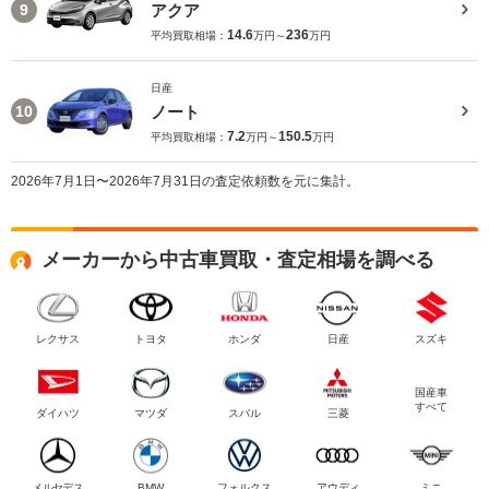
アクア
9
14.6
236
平均買取相場：
万円～
万円
日産
ノート
10
7.2
150.5
平均買取相場：
万円～
万円
2026年7月1日〜2026年7月31日の査定依頼数を元に集計。
メーカーから中古車買取・査定相場を調べる
レクサス
トヨタ
ホンダ
日産
スズキ
国産車
すべて
ダイハツ
マツダ
スバル
三菱
メルセデス
BMW
フォルクス
アウディ
ミニ