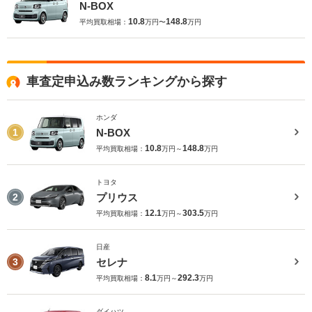
N-BOX
10.8
148.8
平均買取相場：
万円〜
万円
車査定申込み数ランキングから探す
ホンダ
N-BOX
1
10.8
148.8
平均買取相場：
万円～
万円
トヨタ
プリウス
2
12.1
303.5
平均買取相場：
万円～
万円
日産
セレナ
3
8.1
292.3
平均買取相場：
万円～
万円
ダイハツ