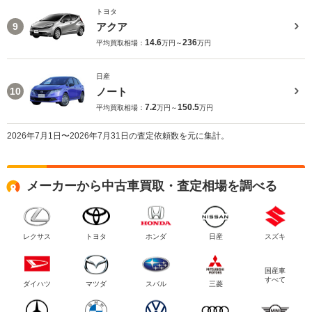
トヨタ
アクア
9
14.6
236
平均買取相場：
万円～
万円
日産
ノート
10
7.2
150.5
平均買取相場：
万円～
万円
2026年7月1日〜2026年7月31日の査定依頼数を元に集計。
メーカーから中古車買取・査定相場を調べる
レクサス
トヨタ
ホンダ
日産
スズキ
国産車
すべて
ダイハツ
マツダ
スバル
三菱