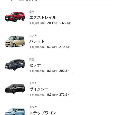
日産
エクストレイル
20.1
322
平均買取相場：
万円〜
万円
スズキ
パレット
6.9
27.6
平均買取相場：
万円〜
万円
日産
セレナ
8.1
292.3
平均買取相場：
万円〜
万円
トヨタ
ヴォクシー
9.7
372.9
平均買取相場：
万円〜
万円
ホンダ
ステップワゴン