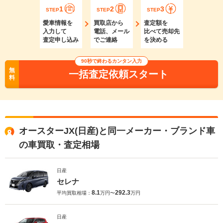
1
2
3
STEP
STEP
STEP
愛車情報を
買取店から
査定額を
入力して
電話、メール
比べて売却先
査定申し込み
でご連絡
を決める
90秒で終わるカンタン入力
無
一括査定依頼スタート
料
オースターJX(日産)と同一メーカー・ブランド車
の車買取・査定相場
日産
セレナ
8.1
292.3
平均買取相場：
万円〜
万円
日産