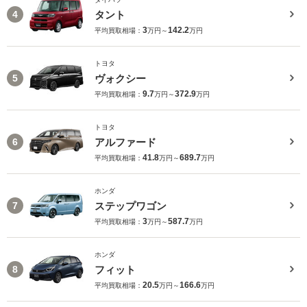
タント
4
3
142.2
平均買取相場：
万円～
万円
トヨタ
ヴォクシー
5
9.7
372.9
平均買取相場：
万円～
万円
トヨタ
アルファード
6
41.8
689.7
平均買取相場：
万円～
万円
ホンダ
ステップワゴン
7
3
587.7
平均買取相場：
万円～
万円
ホンダ
フィット
8
20.5
166.6
平均買取相場：
万円～
万円