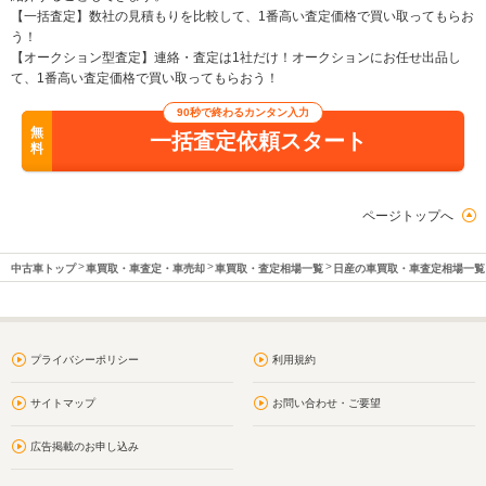
【一括査定】数社の見積もりを比較して、1番高い査定価格で買い取ってもらお
う！
【オークション型査定】連絡・査定は1社だけ！オークションにお任せ出品し
て、1番高い査定価格で買い取ってもらおう！
90秒で終わるカンタン入力
無
一括査定依頼スタート
料
ページトップへ
中古車トップ
車買取・車査定・車売却
車買取・査定相場一覧
日産の車買取・車査定相場一覧
プライバシーポリシー
利用規約
サイトマップ
お問い合わせ・ご要望
広告掲載のお申し込み