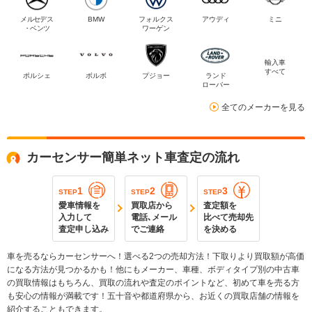
メルセデス
BMW
フォルクス
アウディ
ミニ
・ベンツ
ワーゲン
輸入車
すべて
ポルシェ
ボルボ
プジョー
ランド
ローバー
全てのメーカーを見る
カーセンサー簡単ネット車査定の流れ
1
2
3
STEP
STEP
STEP
愛車情報を
買取店から
査定額を
入力して
電話､メール
比べて売却先
査定申し込み
でご連絡
を決める
車を売るならカーセンサーへ！選べる2つの売却方法！下取りより買取額が高価
になる方法が見つかるかも！他にもメーカー、車種、ボディタイプ別の中古車
の買取情報はもちろん、買取の流れや査定のポイントなど、初めて車を売る方
も安心の情報が満載です！五十音や都道府県から、お近くの買取店舗の情報を
紹介することもできます。