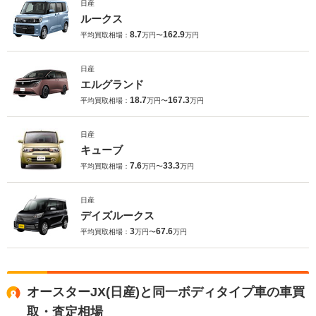
日産
ルークス
8.7
162.9
平均買取相場：
万円〜
万円
日産
エルグランド
18.7
167.3
平均買取相場：
万円〜
万円
日産
キューブ
7.6
33.3
平均買取相場：
万円〜
万円
日産
デイズルークス
3
67.6
平均買取相場：
万円〜
万円
オースターJX(日産)と同一ボディタイプ車の車買
取・査定相場