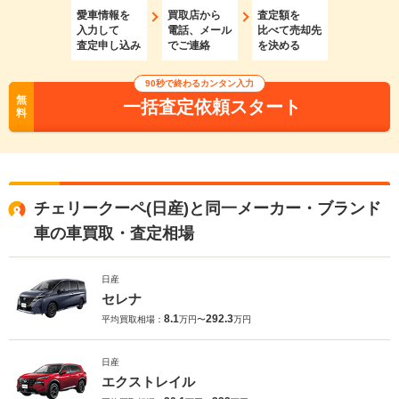
愛車情報を
買取店から
査定額を
入力して
電話、メール
比べて売却先
査定申し込み
でご連絡
を決める
90秒で終わるカンタン入力
無
一括査定依頼スタート
料
チェリークーペ(日産)と同一メーカー・ブランド
車の車買取・査定相場
日産
セレナ
8.1
292.3
平均買取相場：
万円〜
万円
日産
エクストレイル