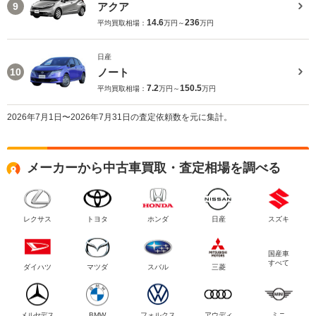
アクア
9
14.6
236
平均買取相場：
万円～
万円
日産
ノート
10
7.2
150.5
平均買取相場：
万円～
万円
2026年7月1日〜2026年7月31日の査定依頼数を元に集計。
メーカーから中古車買取・査定相場を調べる
レクサス
トヨタ
ホンダ
日産
スズキ
国産車
すべて
ダイハツ
マツダ
スバル
三菱
メルセデス
BMW
フォルクス
アウディ
ミニ