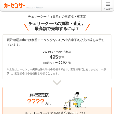
メニュー
チェリークーペ（日産）の車買取・車査定
チェリークーペの買取・査定。
最高額で売却するには？
買取相場算出には参照データが少ないため中古車平均小売相場を表示し
ています。
2026年8月平均小売相場
495
万円
+495.0
（前月比：
万円）
※上記はカーセンサー掲載物件の平均小売相場であり、査定相場ではありません。一般
的に、査定価格は小売価格より低くなります。
買取査定額
????
万円
チェリークーペの高額査定を狙うには、