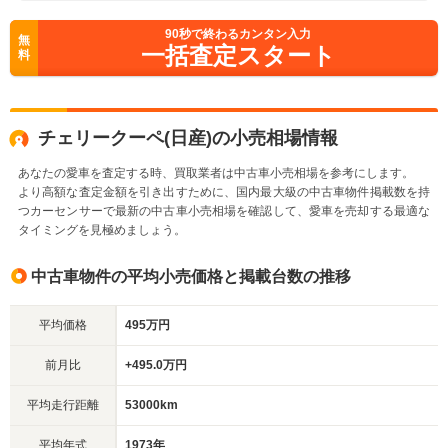
90
秒で終わるカンタン入力
無
一括査定スタート
料
チェリークーペ(日産)の小売相場情報
あなたの愛車を査定する時、買取業者は中古車小売相場を参考にします。
より高額な査定金額を引き出すために、国内最大級の中古車物件掲載数を持
つカーセンサーで最新の中古車小売相場を確認して、愛車を売却する最適な
タイミングを見極めましょう。
中古車物件の平均小売価格と掲載台数の推移
平均価格
495万円
前月比
+495.0万円
平均走行距離
53000km
平均年式
1973年