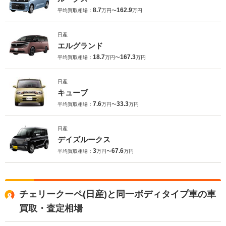
8.7
162.9
平均買取相場：
万円〜
万円
日産
エルグランド
18.7
167.3
平均買取相場：
万円〜
万円
日産
キューブ
7.6
33.3
平均買取相場：
万円〜
万円
日産
デイズルークス
3
67.6
平均買取相場：
万円〜
万円
チェリークーペ(日産)と同一ボディタイプ車の車
買取・査定相場