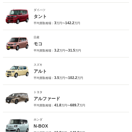
ダイハツ
タント
3
142.2
平均買取相場：
万円〜
万円
日産
モコ
3.2
31.5
平均買取相場：
万円〜
万円
スズキ
アルト
3.5
102.2
平均買取相場：
万円〜
万円
トヨタ
アルファード
41.8
689.7
平均買取相場：
万円〜
万円
ホンダ
N-BOX