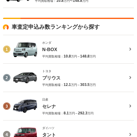
10.8
148.8
平均買取相場：
万円〜
万円
車査定申込み数ランキングから探す
ホンダ
N-BOX
1
10.8
148.8
平均買取相場：
万円～
万円
トヨタ
プリウス
2
12.1
303.5
平均買取相場：
万円～
万円
日産
セレナ
3
8.1
292.3
平均買取相場：
万円～
万円
ダイハツ
タント
4