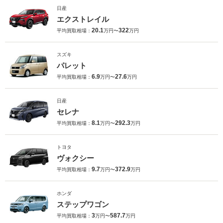
日産
エクストレイル
20.1
322
平均買取相場：
万円〜
万円
スズキ
パレット
6.9
27.6
平均買取相場：
万円〜
万円
日産
セレナ
8.1
292.3
平均買取相場：
万円〜
万円
トヨタ
ヴォクシー
9.7
372.9
平均買取相場：
万円〜
万円
ホンダ
ステップワゴン
3
587.7
平均買取相場：
万円〜
万円