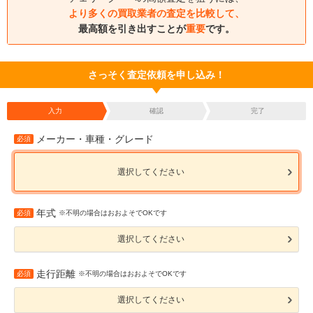
より多くの買取業者の査定を比較して、
最高額を引き出すことが
重要
です。
さっそく査定依頼を申し込み！
入力
確認
完了
メーカー・車種・グレード
必須
選択してください
年式
必須
※不明の場合はおおよそでOKです
選択してください
走行距離
必須
※不明の場合はおおよそでOKです
選択してください