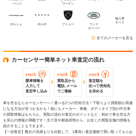
・ベンツ
ワーゲン
輸入車
すべて
ポルシェ
ボルボ
プジョー
ランド
ローバー
全てのメーカーを見る
カーセンサー簡単ネット車査定の流れ
1
2
3
STEP
STEP
STEP
愛車情報を
買取店から
査定額を
入力して
電話､メール
比べて売却先
査定申し込み
でご連絡
を決める
車を売るならカーセンサーへ！選べる2つの売却方法！下取りより買取額が高価
になる方法が見つかるかも！他にもメーカー、車種、ボディタイプ別の中古車
の買取情報はもちろん、買取の流れや査定のポイントなど、初めて車を売る方
も安心の情報が満載です！五十音や都道府県から、お近くの買取店舗の情報を
紹介することもできます。
【一括査定】数社の見積もりを比較して、1番高い査定価格で買い取ってもらお