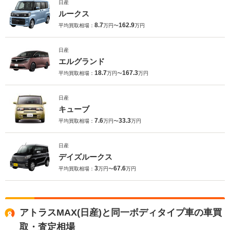
日産
ルークス
8.7
162.9
平均買取相場：
万円〜
万円
日産
エルグランド
18.7
167.3
平均買取相場：
万円〜
万円
日産
キューブ
7.6
33.3
平均買取相場：
万円〜
万円
日産
デイズルークス
3
67.6
平均買取相場：
万円〜
万円
アトラスMAX(日産)と同一ボディタイプ車の車買
取・査定相場