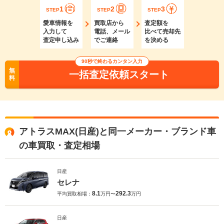
1
2
3
STEP
STEP
STEP
愛車情報を
買取店から
査定額を
入力して
電話、メール
比べて売却先
査定申し込み
でご連絡
を決める
90秒で終わるカンタン入力
無
一括査定依頼スタート
料
アトラスMAX(日産)と同一メーカー・ブランド車
の車買取・査定相場
日産
セレナ
8.1
292.3
平均買取相場：
万円〜
万円
日産