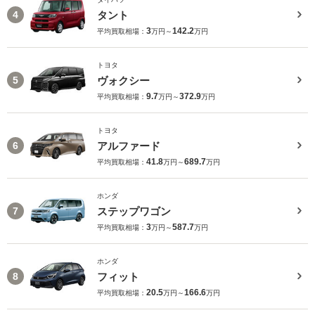
タント
4
3
142.2
平均買取相場：
万円～
万円
トヨタ
ヴォクシー
5
9.7
372.9
平均買取相場：
万円～
万円
トヨタ
アルファード
6
41.8
689.7
平均買取相場：
万円～
万円
ホンダ
ステップワゴン
7
3
587.7
平均買取相場：
万円～
万円
ホンダ
フィット
8
20.5
166.6
平均買取相場：
万円～
万円