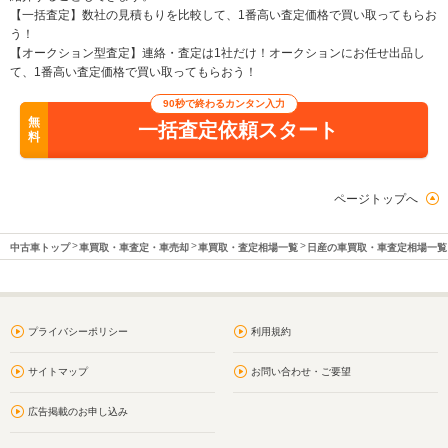
【一括査定】数社の見積もりを比較して、1番高い査定価格で買い取ってもらお
う！
【オークション型査定】連絡・査定は1社だけ！オークションにお任せ出品し
て、1番高い査定価格で買い取ってもらおう！
90秒で終わるカンタン入力
無
一括査定依頼スタート
料
ページトップへ
中古車トップ
車買取・車査定・車売却
車買取・査定相場一覧
日産の車買取・車査定相場一覧
プライバシーポリシー
利用規約
サイトマップ
お問い合わせ・ご要望
広告掲載のお申し込み