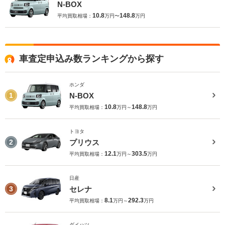
N-BOX
10.8
148.8
平均買取相場：
万円〜
万円
車査定申込み数ランキングから探す
ホンダ
N-BOX
1
10.8
148.8
平均買取相場：
万円～
万円
トヨタ
プリウス
2
12.1
303.5
平均買取相場：
万円～
万円
日産
セレナ
3
8.1
292.3
平均買取相場：
万円～
万円
ダイハツ