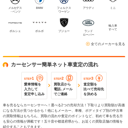
メルセデス
BMW
フォルクス
アウディ
ミニ
・ベンツ
ワーゲン
輸入車
すべて
ポルシェ
ボルボ
プジョー
ランド
ローバー
全てのメーカーを見る
カーセンサー簡単ネット車査定の流れ
1
2
3
STEP
STEP
STEP
愛車情報を
買取店から
査定額を
入力して
電話､メール
比べて売却先
査定申し込み
でご連絡
を決める
車を売るならカーセンサーへ！選べる2つの売却方法！下取りより買取額が高価
になる方法が見つかるかも！他にもメーカー、車種、ボディタイプ別の中古車
の買取情報はもちろん、買取の流れや査定のポイントなど、初めて車を売る方
も安心の情報が満載です！五十音や都道府県から、お近くの買取店舗の情報を
紹介することもできます。