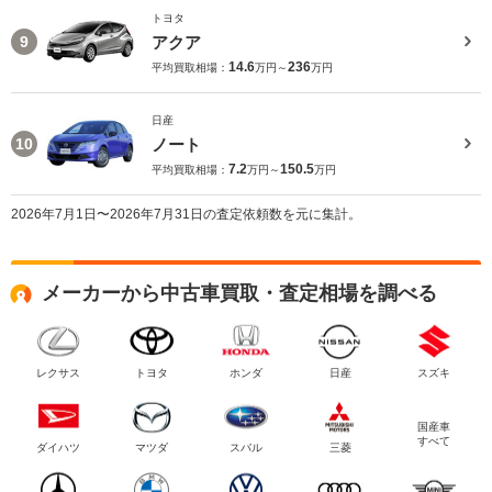
トヨタ
アクア
9
14.6
236
平均買取相場：
万円～
万円
日産
ノート
10
7.2
150.5
平均買取相場：
万円～
万円
2026年7月1日〜2026年7月31日の査定依頼数を元に集計。
メーカーから中古車買取・査定相場を調べる
レクサス
トヨタ
ホンダ
日産
スズキ
国産車
すべて
ダイハツ
マツダ
スバル
三菱