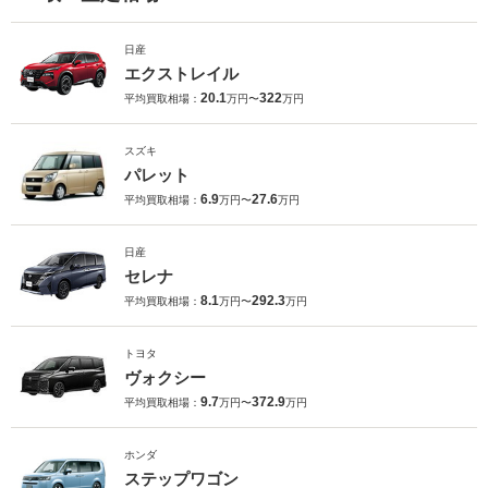
日産
エクストレイル
20.1
322
平均買取相場：
万円〜
万円
スズキ
パレット
6.9
27.6
平均買取相場：
万円〜
万円
日産
セレナ
8.1
292.3
平均買取相場：
万円〜
万円
トヨタ
ヴォクシー
9.7
372.9
平均買取相場：
万円〜
万円
ホンダ
ステップワゴン