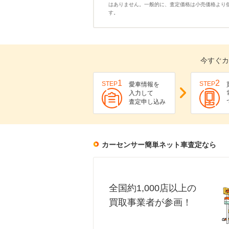
はありません。一般的に、査定価格は小売価格より
す。
今すぐカ
1
2
STEP
STEP
愛車情報を
入力して
査定申し込み
カーセンサー簡単ネット車査定なら
全国約1,000店以上の
買取事業者が参画！