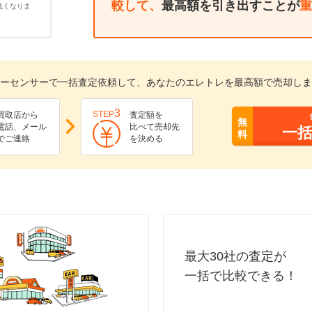
較して、
最高額を引き出すことが
重
低くなりま
ーセンサーで一括査定依頼して、あなたのエレトレを最高額で売却しま
3
STEP
買取店から
査定額を
無
電話、メール
比べて売却先
一
料
でご連絡
を決める
最大30社の査定が
一括で比較できる！