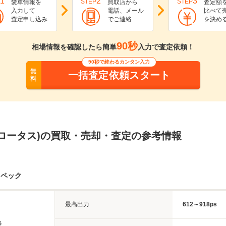
1
2
3
STEP
STEP
愛車情報を
買取店から
査定額
入力して
電話、メール
比べて
査定申し込み
でご連絡
を決め
90秒
相場情報を確認したら簡単
入力で査定依頼！
90秒で終わるカンタン入力
無
一括査定依頼スタート
料
(ロータス)の買取・売却・査定の参考情報
スペック
最高出力
612～918ps
長