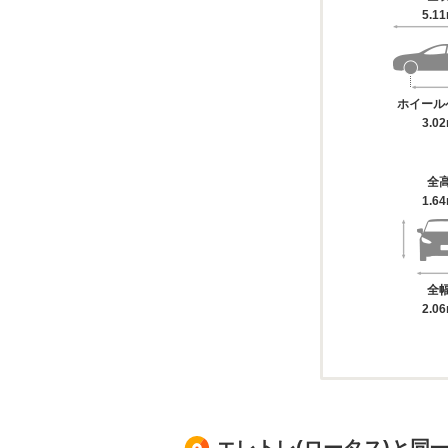
5.1
ホイール
3.0
全
1.6
全
2.0