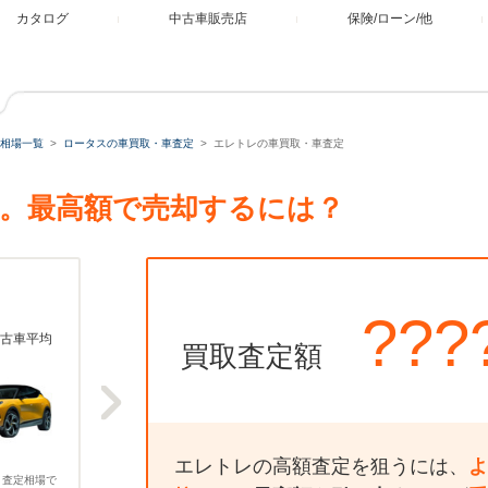
カタログ
中古車販売店
保険/ローン/他
相場一覧
ロータスの車買取・車査定
エレトレの車買取・車査定
。最高額で売却するには？
???
古車平均
買取査定額
エレトレの高額査定を狙うには、
よ
、査定相場で