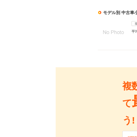
モデル別 中古車
平
複
て
う!