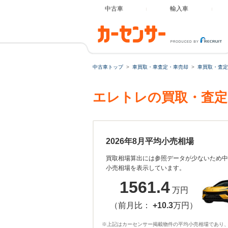
中古車
輸入車
中古車トップ
車買取・車査定・車売却
車買取・査定
エレトレの買取・査定
2026年8月平均小売相場
買取相場算出には参照データが少ないため中
小売相場を表示しています。
1561.4
万円
（前月比：
+10.3
万円）
※上記はカーセンサー掲載物件の平均小売相場であり