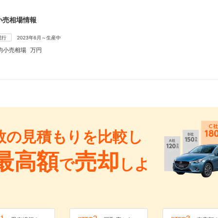
小売相場情報
現行
2023年6月～生産中
均小売相場
万円
数の見積もりを比較し
最高額
売却
で
しよ