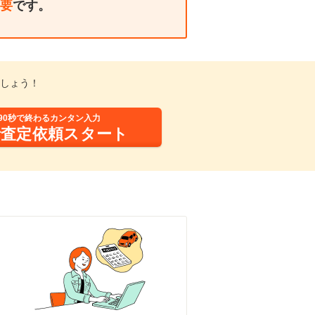
要
です。
しょう！
90秒で終わるカンタン入力
括査定依頼スタート