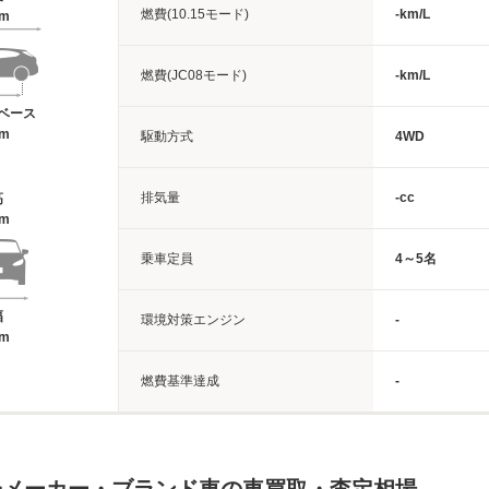
燃費(10.15モード)
-km/L
1m
燃費(JC08モード)
-km/L
ベース
2m
駆動方式
4WD
排気量
-cc
高
4m
乗車定員
4～5名
幅
環境対策エンジン
-
6m
燃費基準達成
-