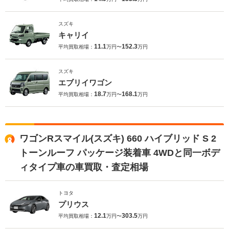
スズキ
キャリイ
11.1
152.3
平均買取相場：
万円〜
万円
スズキ
エブリイワゴン
18.7
168.1
平均買取相場：
万円〜
万円
ワゴンRスマイル(スズキ) 660 ハイブリッド S 2
トーンルーフ パッケージ装着車 4WDと同一ボデ
ィタイプ車の車買取・査定相場
トヨタ
プリウス
12.1
303.5
平均買取相場：
万円〜
万円