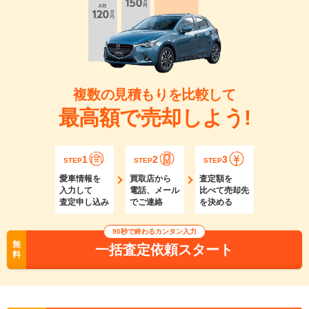
複数の見積もりを比較して
最高額で売却しよう!
1
2
3
STEP
STEP
STEP
愛車情報を
買取店から
査定額を
入力して
電話、メール
比べて売却先
査定申し込み
でご連絡
を決める
90秒で終わるカンタン入力
無
一括査定依頼スタート
料