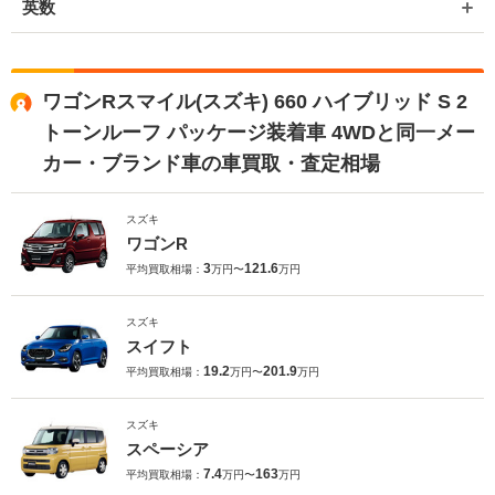
英数
ワゴンRスマイル(スズキ) 660 ハイブリッド S 2
トーンルーフ パッケージ装着車 4WDと同一メー
カー・ブランド車の車買取・査定相場
スズキ
ワゴンR
3
121.6
平均買取相場：
万円〜
万円
スズキ
スイフト
19.2
201.9
平均買取相場：
万円〜
万円
スズキ
スペーシア
7.4
163
平均買取相場：
万円〜
万円