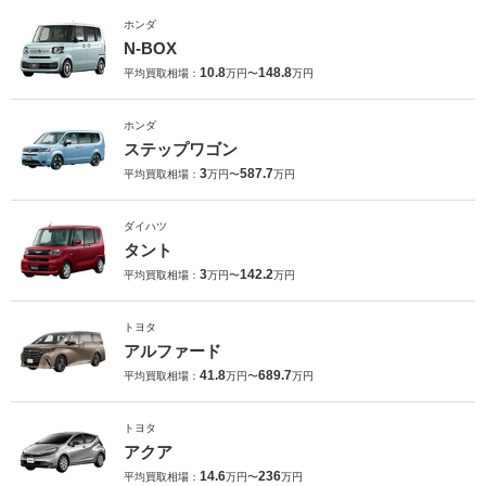
ホンダ
N-BOX
10.8
148.8
平均買取相場：
万円〜
万円
ホンダ
ステップワゴン
3
587.7
平均買取相場：
万円〜
万円
ダイハツ
タント
3
142.2
平均買取相場：
万円〜
万円
トヨタ
アルファード
41.8
689.7
平均買取相場：
万円〜
万円
トヨタ
アクア
14.6
236
平均買取相場：
万円〜
万円