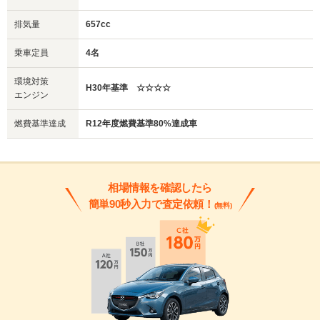
排気量
657cc
乗車定員
4名
環境対策
H30年基準 ☆☆☆☆
エンジン
燃費基準達成
R12年度燃費基準80%達成車
相場情報を確認したら
簡単90秒入力で査定依頼！
(無料)