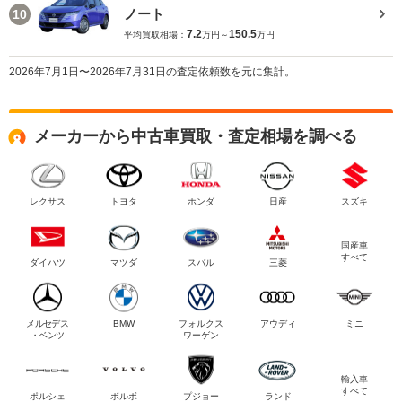
ノート
10
7.2
150.5
平均買取相場：
万円～
万円
2026年7月1日〜2026年7月31日の査定依頼数を元に集計。
メーカーから中古車買取・査定相場を調べる
レクサス
トヨタ
ホンダ
日産
スズキ
国産車
すべて
ダイハツ
マツダ
スバル
三菱
メルセデス
BMW
フォルクス
アウディ
ミニ
・ベンツ
ワーゲン
輸入車
すべて
ポルシェ
ボルボ
プジョー
ランド