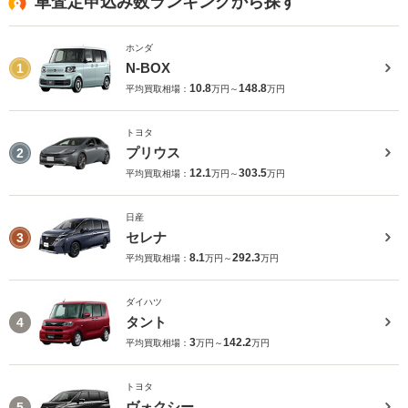
車査定申込み数ランキングから探す
ホンダ
N-BOX
1
10.8
148.8
平均買取相場：
万円～
万円
トヨタ
プリウス
2
12.1
303.5
平均買取相場：
万円～
万円
日産
セレナ
3
8.1
292.3
平均買取相場：
万円～
万円
ダイハツ
タント
4
3
142.2
平均買取相場：
万円～
万円
トヨタ
ヴォクシー
5