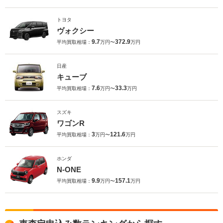
トヨタ
ヴォクシー
9.7
372.9
平均買取相場：
万円〜
万円
日産
キューブ
7.6
33.3
平均買取相場：
万円〜
万円
スズキ
ワゴンR
3
121.6
平均買取相場：
万円〜
万円
ホンダ
N-ONE
9.9
157.1
平均買取相場：
万円〜
万円