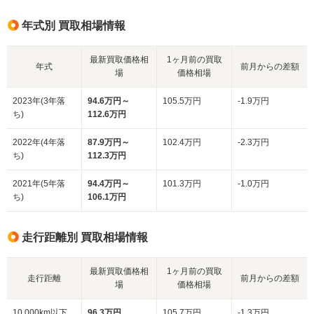
年式別 買取相場情報
最新買取価格相
1ヶ月前の買取
年式
前月からの差額
場
価格相場
2023年(3年落
94.6万円～
105.5万円
-1.9万円
ち)
112.6万円
2022年(4年落
87.9万円～
102.4万円
-2.3万円
ち)
112.3万円
2021年(5年落
94.4万円～
101.3万円
-1.0万円
ち)
106.1万円
走行距離別 買取相場情報
最新買取価格相
1ヶ月前の買取
走行距離
前月からの差額
場
価格相場
10,000km以下
96.3万円
105.7万円
-1.3万円