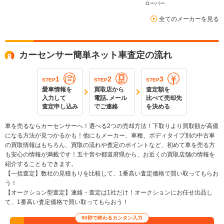
ローバー
全てのメーカーを見る
カーセンサー簡単ネット車査定の流れ
1
2
3
STEP
STEP
STEP
愛車情報を
買取店から
査定額を
入力して
電話､メール
比べて売却先
査定申し込み
でご連絡
を決める
車を売るならカーセンサーへ！選べる2つの売却方法！下取りより買取額が高価
になる方法が見つかるかも！他にもメーカー、車種、ボディタイプ別の中古車
の買取情報はもちろん、買取の流れや査定のポイントなど、初めて車を売る方
も安心の情報が満載です！五十音や都道府県から、お近くの買取店舗の情報を
紹介することもできます。
【一括査定】数社の見積もりを比較して、1番高い査定価格で買い取ってもらお
う！
【オークション型査定】連絡・査定は1社だけ！オークションにお任せ出品し
て、1番高い査定価格で買い取ってもらおう！
90秒で終わるカンタン入力