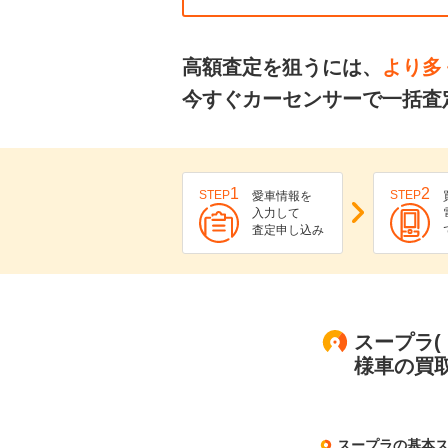
高額査定を狙うには、
より多
今すぐカーセンサーで一括査
1
2
STEP
STEP
愛車情報を
入力して
査定申し込み
スープラ(
様車の買
スープラの基本