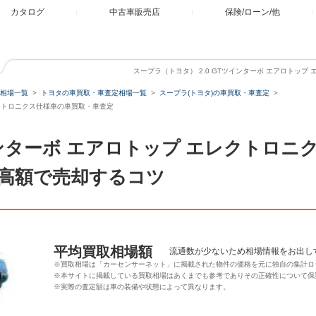
カタログ
中古車販売店
保険/ローン/他
スープラ（トヨタ） 2.0 GTツインターボ エアロトッ
相場一覧
トヨタの車買取・車査定相場一覧
スープラ(トヨタ)の車買取・車査定
エレクトロニクス仕様車の車買取・車査定
ツインターボ エアロトップ エレクトロ
高額で売却するコツ
平均買取相場額
流通数が少ないため相場情報をお出し
※買取相場は「カーセンサーネット」に掲載された物件の価格を元に独自の集計ロ
※本サイトに掲載している買取相場はあくまでも参考でありその正確性について保
※実際の査定額は車の装備や状態によって異なります。