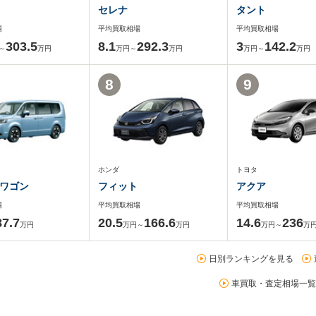
セレナ
タント
場
平均買取相場
平均買取相場
303.5
8.1
292.3
3
142.2
～
万円
万円～
万円
万円～
万円
8
9
ホンダ
トヨタ
ワゴン
フィット
アクア
場
平均買取相場
平均買取相場
87.7
20.5
166.6
14.6
236
万円
万円～
万円
万円～
万
日別ランキングを見る
車買取・査定相場一覧