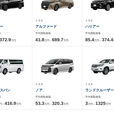
トヨタ
トヨタ
ー
アルファード
ハリアー
場
平均買取相場
平均買取相場
372.9
41.8
689.7
85.4
374.4
万円
万円～
万円
万円～
トヨタ
トヨタ
スバン
ノア
ランドクルーザー
場
平均買取相場
平均買取相場
416.9
53.3
320.3
3
1325
円～
万円
万円～
万円
万円～
万円