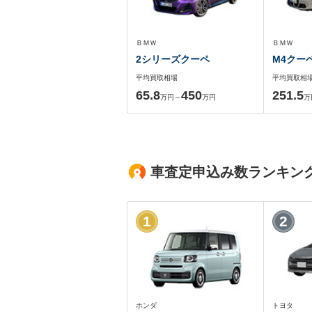
ＢＭＷ
ＢＭＷ
2シリーズクーペ
M4クー
平均買取相場
平均買取相
65.8
450
251.5
万円～
万円
万
車査定申込み数ランキン
1
2
ホンダ
トヨタ