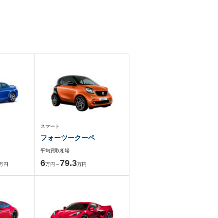
スマート
フォーツークーペ
平均買取相場
6
79.3
万円
万円～
万円