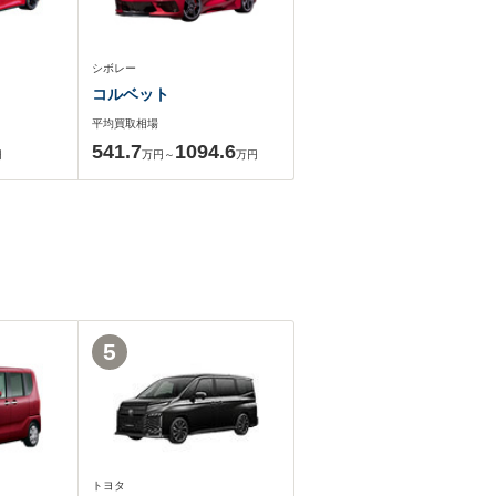
シボレー
コルベット
平均買取相場
541.7
1094.6
円
万円～
万円
5
トヨタ