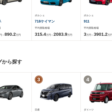
ポルシェ
ポルシェ
ペ
718ケイマン
911
場
平均買取相場
平均買取相場
890.2
315.4
2083.9
3
3901.2
円～
万円
万円～
万円
万円～
万
グから探す
3
4
日産
ダイハツ