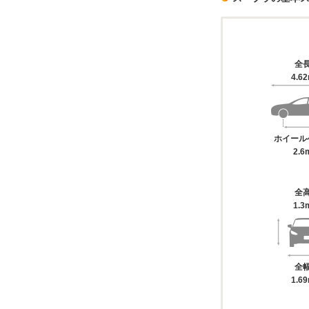
全
4.6
ホイール
2.6
全
1.3
全
1.6