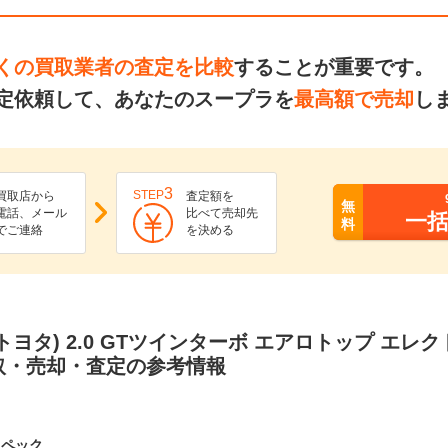
くの買取業者の査定を比較
することが重要です。
定依頼して、あなたのスープラを
最高額で売却
し
3
STEP
買取店から
査定額を
無
電話、メール
比べて売却先
一
料
でご連絡
を決める
トヨタ) 2.0 GTツインターボ エアロトップ エレ
取・売却・査定の参考情報
スペック