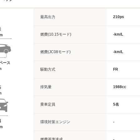
最高出力
210ps
長
燃費(10.15モード)
-km/L
2m
燃費(JC08モード)
-km/L
ベース
m
駆動方式
FR
排気量
1988cc
高
m
乗車定員
5名
幅
環境対策エンジン
-
9m
燃費基準達成
-