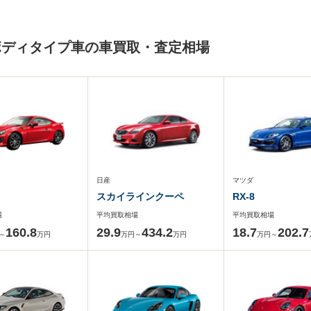
ボディタイプ車の車買取・査定相場
日産
マツダ
スカイラインクーペ
RX-8
場
平均買取相場
平均買取相場
160.8
29.9
434.2
18.7
202.7
～
万円
万円～
万円
万円～