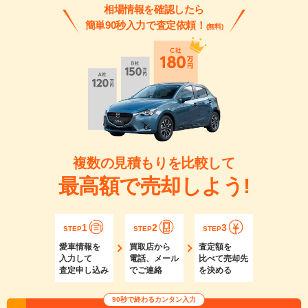
相場情報を確認したら
簡単90秒入力で査定依頼！
(無料)
複数の見積もりを比較して
最高額で売却しよう!
1
2
3
STEP
STEP
STEP
愛車情報を
買取店から
査定額を
入力して
電話、メール
比べて売却先
査定申し込み
でご連絡
を決める
90秒で終わるカンタン入力