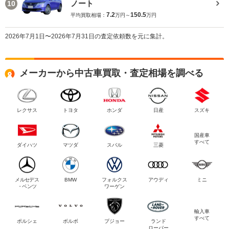
ノート
10
7.2
150.5
平均買取相場：
万円～
万円
2026年7月1日〜2026年7月31日の査定依頼数を元に集計。
メーカーから中古車買取・査定相場を調べる
レクサス
トヨタ
ホンダ
日産
スズキ
国産車
すべて
ダイハツ
マツダ
スバル
三菱
メルセデス
BMW
フォルクス
アウディ
ミニ
・ベンツ
ワーゲン
輸入車
すべて
ポルシェ
ボルボ
プジョー
ランド
ローバー