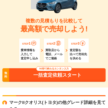
複数の見積もりを比較して
最高額で売却しよう!
1
2
3
STEP
STEP
STEP
愛車情報を
買取店から
査定額を
入力して
電話、メール
比べて売却先
査定申し込み
でご連絡
を決める
90秒で終わるカンタン入力
無
一括査定依頼スタート
料
マークIIクオリス(トヨタ)の他グレード詳細を見て