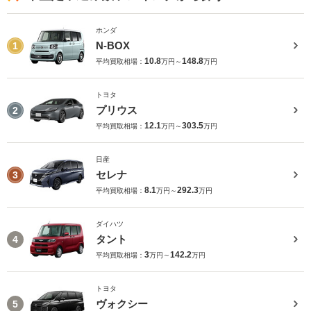
ホンダ
N-BOX
1
10.8
148.8
平均買取相場：
万円～
万円
トヨタ
プリウス
2
12.1
303.5
平均買取相場：
万円～
万円
日産
セレナ
3
8.1
292.3
平均買取相場：
万円～
万円
ダイハツ
タント
4
3
142.2
平均買取相場：
万円～
万円
トヨタ
ヴォクシー
5