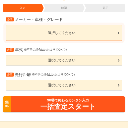
入力
確認
完了
メーカー・車種・グレード
必須
選択してください
年式
必須
※不明の場合はおおよそでOKです
選択してください
走行距離
必須
※不明の場合はおおよそでOKです
選択してください
90
秒で終わるカンタン入力
無
一括査定スタート
料