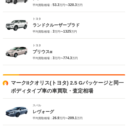
53.3
320.3
平均買取相場：
万円〜
万円
トヨタ
ランドクルーザープラド
3
1325
平均買取相場：
万円〜
万円
トヨタ
プリウスα
3
774.3
平均買取相場：
万円〜
万円
マークIIクオリス(トヨタ) 2.5 Gパッケージと同一
ボディタイプ車の車買取・査定相場
スバル
レヴォーグ
26.9
209.1
平均買取相場：
万円〜
万円