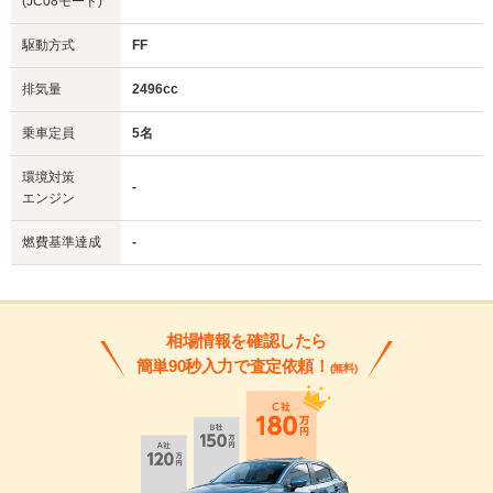
(JC08モード)
駆動方式
FF
排気量
2496cc
乗車定員
5名
環境対策
-
エンジン
燃費基準達成
-
相場情報を確認したら
簡単90秒入力で査定依頼！
(無料)