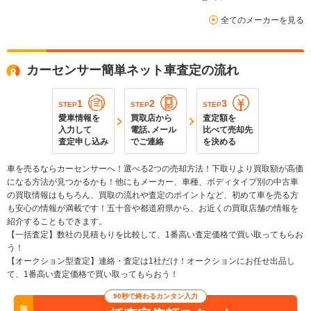
全てのメーカーを見る
カーセンサー簡単ネット車査定の流れ
1
2
3
STEP
STEP
STEP
愛車情報を
買取店から
査定額を
入力して
電話､メール
比べて売却先
査定申し込み
でご連絡
を決める
車を売るならカーセンサーへ！選べる2つの売却方法！下取りより買取額が高価
になる方法が見つかるかも！他にもメーカー、車種、ボディタイプ別の中古車
の買取情報はもちろん、買取の流れや査定のポイントなど、初めて車を売る方
も安心の情報が満載です！五十音や都道府県から、お近くの買取店舗の情報を
紹介することもできます。
【一括査定】数社の見積もりを比較して、1番高い査定価格で買い取ってもらお
う！
【オークション型査定】連絡・査定は1社だけ！オークションにお任せ出品し
て、1番高い査定価格で買い取ってもらおう！
90秒で終わるカンタン入力
無