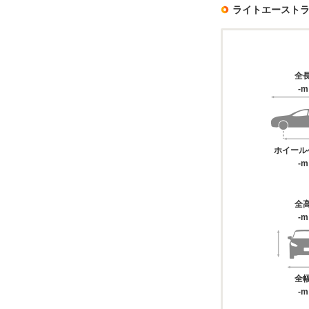
ライトエースト
全
-m
ホイール
-m
全
-m
全
-m