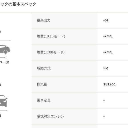
ラックの基本スペック
最高出力
-ps
長
燃費(10.15モード)
-km/L
燃費(JC08モード)
-km/L
ベース
駆動方式
FR
排気量
1812cc
高
乗車定員
-
幅
環境対策エンジン
-