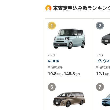
車査定申込み数ランキン
1
2
ホンダ
トヨタ
N-BOX
プリウス
平均買取相場
平均買取相
10.8
148.8
12.1
万円～
万円
万円
6
7