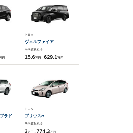
トヨタ
ヴェルファイア
平均買取相場
15.6
629.1
万円
万円～
万円
トヨタ
プラド
プリウスα
平均買取相場
3
774.3
万円～
万円