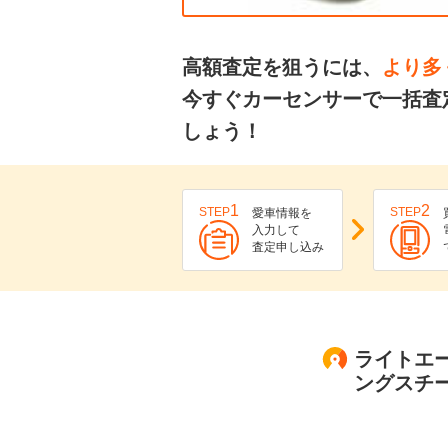
高額査定を狙うには、
より多
今すぐカーセンサーで一括査
しょう！
1
2
STEP
STEP
愛車情報を
入力して
査定申し込み
ライトエー
ングスチ