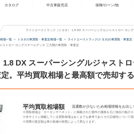
カタログ
中古車販売店
保険/ローン/他
ライトエーストラック（トヨタ） 1.8 DX スーパーシングルジャストロー ロ
相場一覧
トヨタの車買取・車査定相場一覧
ライトエーストラック(トヨタ)の車買取・車査定
ルジャストロー ロングスチールデッキ 三方開の車買取・車査定
1.8 DX スーパーシングルジャスト
査定。平均買取相場と最高額で売却す
平均買取相場額
流通数が少ないため相場情報をお出し
※買取相場は「カーセンサーネット」に掲載された物件の価格を元に独自の集計ロ
※本サイトに掲載している買取相場はあくまでも参考でありその正確性について保
※実際の査定額は車の装備や状態によって異なります。