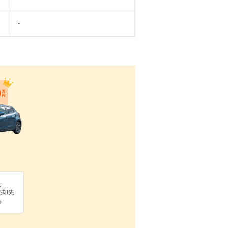
-
を
売却先
る