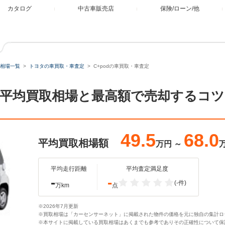
カタログ
中古車販売店
保険/ローン/他
相場一覧
トヨタの車買取・車査定
C+podの車買取・車査定
定。平均買取相場と最高額で売却するコツ
49.5
68.0
平均買取相場額
万円
～
平均走行距離
平均査定満足度
-
-
(-件)
万km
点
※2026年7月更新
※買取相場は「カーセンサーネット」に掲載された物件の価格を元に独自の集計ロ
※本サイトに掲載している買取相場はあくまでも参考でありその正確性について保