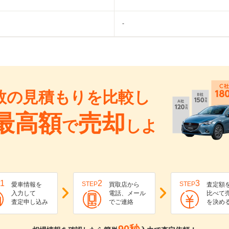
-
数の見積もりを比較し
最高額
売却
で
しよ
1
2
3
STEP
STEP
愛車情報を
買取店から
査定額
入力して
電話、メール
比べて
査定申し込み
でご連絡
を決め