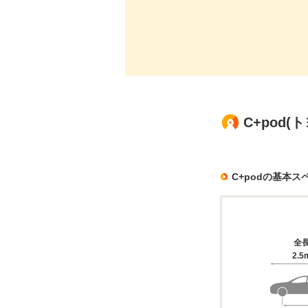
C+pod
C+podの基本ス
全
2.5