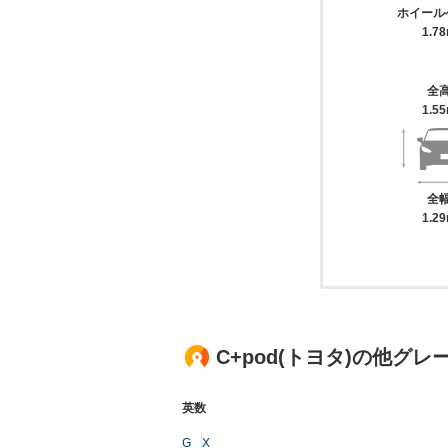
ホイール
1.7
全
1.5
全
1.2
C+pod(トヨタ)の他グレ
英数
G
X