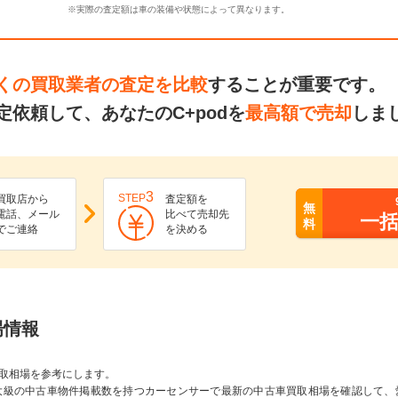
※実際の査定額は車の装備や状態によって異なります。
くの買取業者の査定を比較
することが重要です。
依頼して、あなたのC+podを
最高額で売却
しま
3
STEP
買取店から
査定額を
無
電話、メール
比べて売却先
一
料
でご連絡
を決める
場情報
取相場を参考にします。
大級の中古車物件掲載数を持つカーセンサーで最新の中古車買取相場を確認して、