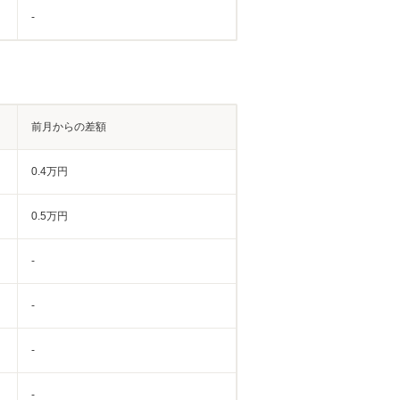
-
前月からの差額
0.4万円
0.5万円
-
-
-
-