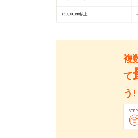
150,001km以上
-
複
て
う!
STEP