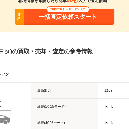
90秒
相場情報を確認したら簡単
入力で査定依頼！
90秒で終わるカンタン入力
無
一括査定依頼スタート
料
(トヨタ)の買取・売却・査定の参考情報
ペック
最高出力
12ps
長
燃費(10.15モード)
-km/L
m
燃費(JC08モード)
-km/L