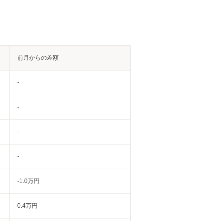
前月からの差額
-
-
-
-
-1.0万円
0.4万円