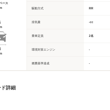
ベース
8m
駆動方式
RR
排気量
-cc
高
5m
乗車定員
2名
幅
環境対策エンジン
-
9m
燃費基準達成
-
ード詳細