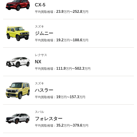
CX-5
23.9
252.8
平均買取相場：
万円〜
万円
スズキ
ジムニー
19.2
188.6
平均買取相場：
万円〜
万円
レクサス
NX
111.9
502.3
平均買取相場：
万円〜
万円
スズキ
ハスラー
19
157.3
平均買取相場：
万円〜
万円
スバル
フォレスター
35.2
379.6
平均買取相場：
万円〜
万円