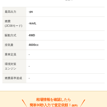
最高出力
-ps
燃費
-km/L
(JC08モード)
駆動方式
4WD
排気量
4600cc
乗車定員
-
環境対策
-
エンジン
燃費基準達成
-
相場情報を確認したら
簡単90秒入力で査定依頼！
(無料)