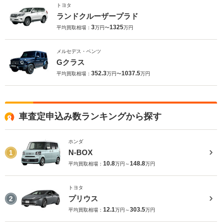
トヨタ
ランドクルーザープラド
3
1325
平均買取相場：
万円〜
万円
メルセデス・ベンツ
Gクラス
352.3
1037.5
平均買取相場：
万円〜
万円
車査定申込み数ランキングから探す
ホンダ
N-BOX
1
10.8
148.8
平均買取相場：
万円～
万円
トヨタ
プリウス
2
12.1
303.5
平均買取相場：
万円～
万円