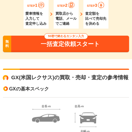
1
2
3
STEP
STEP
STEP
愛車情報を
買取店から
査定額を
入力して
電話、メール
比べて売却先
査定申し込み
でご連絡
を決める
90秒で終わるカンタン入力
無
一括査定依頼スタート
料
GX(米国レクサス)の買取・売却・査定の参考情報
GXの基本スペック
全長-m
全高-m
全幅-m