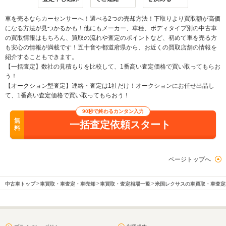
車を売るならカーセンサーへ！選べる2つの売却方法！下取りより買取額が高価
になる方法が見つかるかも！他にもメーカー、車種、ボディタイプ別の中古車
の買取情報はもちろん、買取の流れや査定のポイントなど、初めて車を売る方
も安心の情報が満載です！五十音や都道府県から、お近くの買取店舗の情報を
紹介することもできます。
【一括査定】数社の見積もりを比較して、1番高い査定価格で買い取ってもらお
う！
【オークション型査定】連絡・査定は1社だけ！オークションにお任せ出品し
て、1番高い査定価格で買い取ってもらおう！
90秒で終わるカンタン入力
無
一括査定依頼スタート
料
ページトップへ
中古車トップ
車買取・車査定・車売却
車買取・査定相場一覧
米国レクサスの車買取・車査定