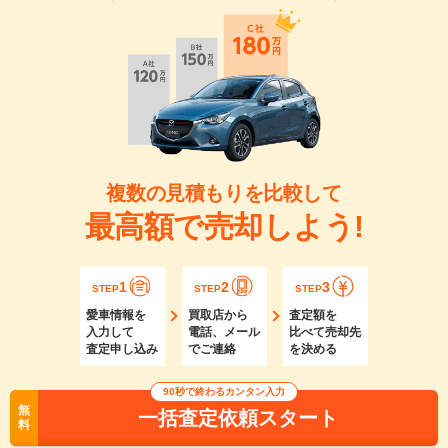
複数の見積もりを比較して
最高額で売却しよう!
1
2
3
STEP
STEP
STEP
愛車情報を
買取店から
査定額を
入力して
電話、メール
比べて売却先
査定申し込み
でご連絡
を決める
90秒で終わるカンタン入力
無
一括査定依頼スタート
料