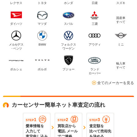
レクサス
トヨタ
ホンダ
日産
スズキ
国産車
すべて
ダイハツ
マツダ
スバル
三菱
メルセデス
BMW
フォルクス
アウディ
ミニ
・ベンツ
ワーゲン
輸入車
すべて
ポルシェ
ボルボ
プジョー
ランド
ローバー
全てのメーカーを見る
カーセンサー簡単ネット車査定の流れ
1
2
3
STEP
STEP
STEP
愛車情報を
買取店から
査定額を
入力して
電話､メール
比べて売却先
査定申し込み
でご連絡
を決める