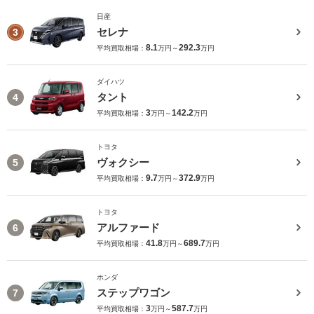
日産
セレナ
3
8.1
292.3
平均買取相場：
万円～
万円
ダイハツ
タント
4
3
142.2
平均買取相場：
万円～
万円
トヨタ
ヴォクシー
5
9.7
372.9
平均買取相場：
万円～
万円
トヨタ
アルファード
6
41.8
689.7
平均買取相場：
万円～
万円
ホンダ
ステップワゴン
7
3
587.7
平均買取相場：
万円～
万円