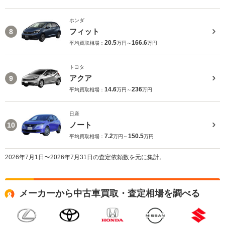
ホンダ
フィット
8
20.5
166.6
平均買取相場：
万円～
万円
トヨタ
アクア
9
14.6
236
平均買取相場：
万円～
万円
日産
ノート
10
7.2
150.5
平均買取相場：
万円～
万円
2026年7月1日〜2026年7月31日の査定依頼数を元に集計。
メーカーから中古車買取・査定相場を調べる