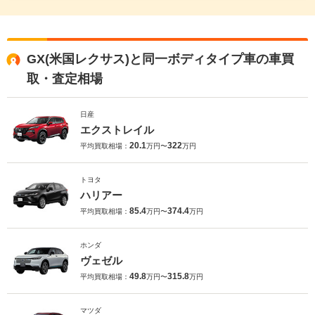
GX(米国レクサス)と同一ボディタイプ車の車買
取・査定相場
日産
エクストレイル
20.1
322
平均買取相場：
万円〜
万円
トヨタ
ハリアー
85.4
374.4
平均買取相場：
万円〜
万円
ホンダ
ヴェゼル
49.8
315.8
平均買取相場：
万円〜
万円
マツダ