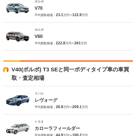
ボルボ
V70
23.1
122.9
平均買取相場：
万円〜
万円
ボルボ
V60
222.8
261
平均買取相場：
万円〜
万円
V40(ボルボ) T3 SEと同一ボディタイプ車の車買
取・査定相場
スバル
レヴォーグ
26.9
209.1
平均買取相場：
万円〜
万円
トヨタ
カローラフィールダー
44.9
100.2
平均買取相場：
万円〜
万円