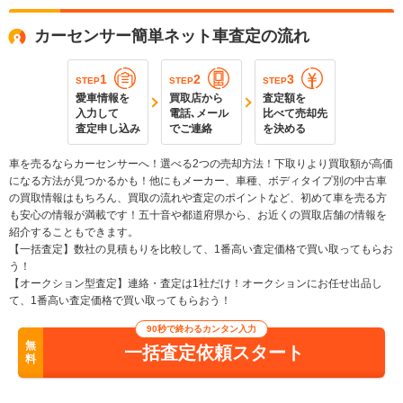
カーセンサー簡単ネット車査定の流れ
1
2
3
STEP
STEP
STEP
愛車情報を
買取店から
査定額を
入力して
電話､メール
比べて売却先
査定申し込み
でご連絡
を決める
車を売るならカーセンサーへ！選べる2つの売却方法！下取りより買取額が高価
になる方法が見つかるかも！他にもメーカー、車種、ボディタイプ別の中古車
の買取情報はもちろん、買取の流れや査定のポイントなど、初めて車を売る方
も安心の情報が満載です！五十音や都道府県から、お近くの買取店舗の情報を
紹介することもできます。
【一括査定】数社の見積もりを比較して、1番高い査定価格で買い取ってもらお
う！
【オークション型査定】連絡・査定は1社だけ！オークションにお任せ出品し
て、1番高い査定価格で買い取ってもらおう！
90秒で終わるカンタン入力
無
一括査定依頼スタート
料