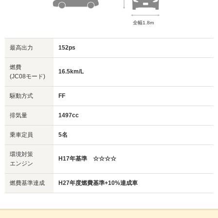
全幅1.8m
最高出力
152ps
燃費
16.5km/L
(JC08モード)
駆動方式
FF
排気量
1497cc
乗車定員
5名
環境対策
H17年基準 ☆☆☆☆
エンジン
燃費基準達成
H27年度燃費基準+10%達成車