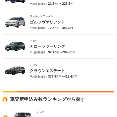
21.5
223.5
平均買取相場：
万円〜
万円
フォルクスワーゲン
ゴルフヴァリアント
12.7
358
平均買取相場：
万円〜
万円
トヨタ
カローラツーリング
92.1
204.6
平均買取相場：
万円〜
万円
トヨタ
クラウンエステート
377.3
419.4
平均買取相場：
万円〜
万円
車査定申込み数ランキングから探す
ホンダ