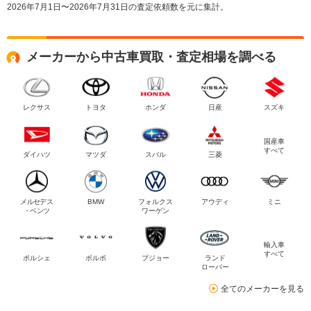
2026年7月1日〜2026年7月31日の査定依頼数を元に集計。
メーカーから中古車買取・査定相場を調べる
レクサス
トヨタ
ホンダ
日産
スズキ
国産車
すべて
ダイハツ
マツダ
スバル
三菱
メルセデス
BMW
フォルクス
アウディ
ミニ
・ベンツ
ワーゲン
輸入車
すべて
ポルシェ
ボルボ
プジョー
ランド
ローバー
全てのメーカーを見る