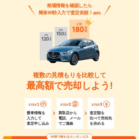
相場情報を確認したら
簡単90秒入力で査定依頼！
(無料)
複数の見積もりを比較して
最高額で売却しよう!
1
2
3
STEP
STEP
STEP
愛車情報を
買取店から
査定額を
入力して
電話、メール
比べて売却先
査定申し込み
でご連絡
を決める
90秒で終わるカンタン入力