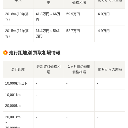
場
価格相場
2016年(10年落
41.8万円～66万
59.9万円
-6.0万円
ち)
円
2015年(11年落
36.4万円～59.1
52.7万円
-4.9万円
ち)
万円
走行距離別 買取相場情報
最新買取価格相
1ヶ月前の買取
走行距離
前月からの差額
場
価格相場
10,000km以下
-
-
-
10,001km
-
-
-
~
20,000km
20,001km
-
-
-
~