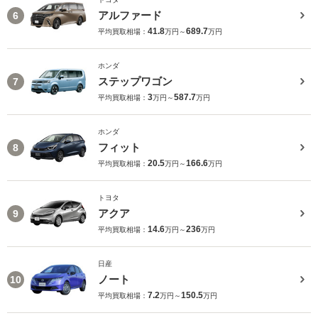
アルファード
6
41.8
689.7
平均買取相場：
万円～
万円
ホンダ
ステップワゴン
7
3
587.7
平均買取相場：
万円～
万円
ホンダ
フィット
8
20.5
166.6
平均買取相場：
万円～
万円
トヨタ
アクア
9
14.6
236
平均買取相場：
万円～
万円
日産
ノート
10
7.2
150.5
平均買取相場：
万円～
万円