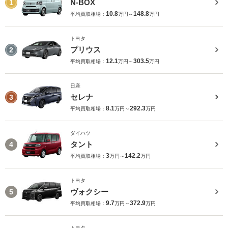
N-BOX
1
10.8
148.8
平均買取相場：
万円～
万円
トヨタ
プリウス
2
12.1
303.5
平均買取相場：
万円～
万円
日産
セレナ
3
8.1
292.3
平均買取相場：
万円～
万円
ダイハツ
タント
4
3
142.2
平均買取相場：
万円～
万円
トヨタ
ヴォクシー
5
9.7
372.9
平均買取相場：
万円～
万円
トヨタ