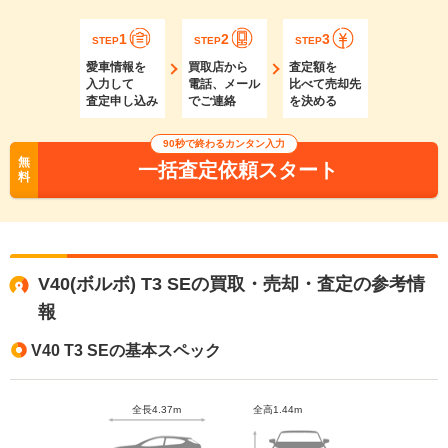
1
2
3
STEP
STEP
STEP
愛車情報を
買取店から
査定額を
入力して
電話、メール
比べて売却先
査定申し込み
でご連絡
を決める
90秒で終わるカンタン入力
無
一括査定依頼スタート
料
V40(ボルボ) T3 SEの買取・売却・査定の参考情
報
V40 T3 SEの基本スペック
全長4.37m
全高1.44m