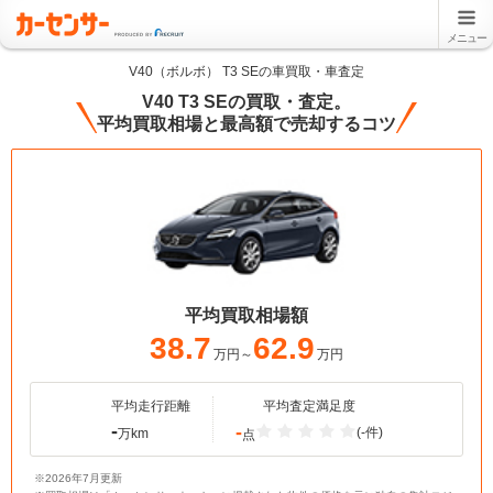
メニュー
V40（ボルボ） T3 SEの車買取・車査定
V40 T3 SEの買取・査定。
平均買取相場と最高額で売却するコツ
平均買取相場額
38.7
62.9
万円～
万円
平均走行距離
平均査定満足度
-
-
(-件)
万km
点
※2026年7月更新