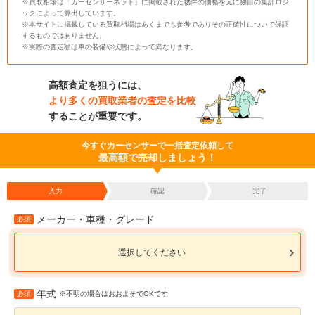
※買取相場は「カーセンサーネット」に掲載された物件の価格を元に独自の集計ロジ
ックによって算出しています。
※本サイトに掲載している買取相場はあくまでも参考でありその正確性について保証
するものではありません。
※実際の査定額は車の装備や状態によって異なります。
高額査定を狙うには、
より多くの買取業者の査定を比較
することが重要です。
今すぐカーセンサーで一括査定依頼して
最高額で売却しましょう！
入力
確認
完了
メーカー・車種・グレード
必須
選択してください
年式
必須
※不明の場合はおおよそでOKです