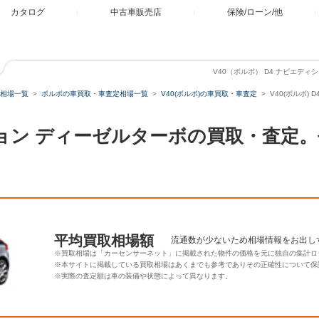
カタログ
中古車販売店
保険/ローン/他
V40（ボルボ） D4 ナビエデ
相場一覧
ボルボの車買取・車査定相場一覧
V40(ボルボ)の車買取・車査定
V40(ボルボ)
ィション ディーゼルターボの買取・査定
平均買取相場額
流通数が少ないため相場情報をお出し
※買取相場は「カーセンサーネット」に掲載された物件の価格を元に独自の集計ロ
※本サイトに掲載している買取相場はあくまでも参考でありその正確性について保
※実際の査定額は車の装備や状態によって異なります。