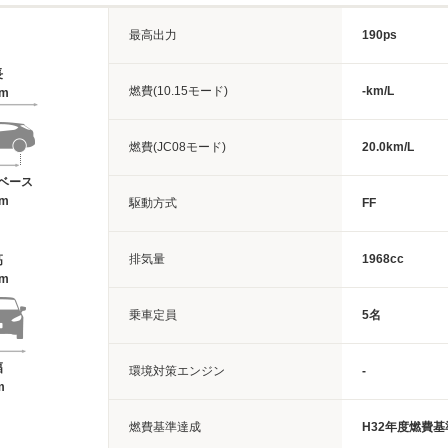
最高出力
190ps
長
燃費(10.15モード)
-km/L
7m
燃費(JC08モード)
20.0km/L
ベース
5m
駆動方式
FF
排気量
1968cc
高
4m
乗車定員
5名
幅
環境対策エンジン
-
m
燃費基準達成
H32年度燃費基