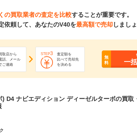
くの買取業者の査定を比較
することが重要です。
定依頼して、あなたのV40を
最高額で売却
しまし
3
STEP
買取店から
査定額を
無
電話、メール
比べて売却先
一
料
でご連絡
を決める
ルボ) D4 ナビエディション ディーゼルターボの買
報
ク