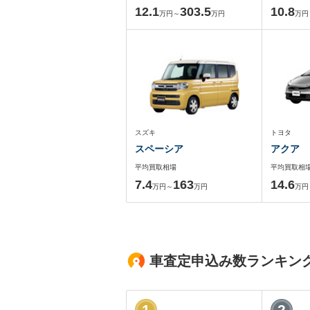
12.1
303.5
10.8
万円～
万円
万円
スズキ
トヨタ
スペーシア
アクア
平均買取相場
平均買取相
7.4
163
14.6
万円～
万円
万円
車査定申込み数ランキン
1
2