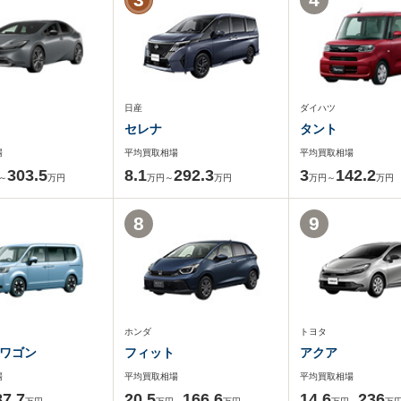
日産
ダイハツ
セレナ
タント
場
平均買取相場
平均買取相場
303.5
8.1
292.3
3
142.2
～
万円
万円～
万円
万円～
万円
8
9
ホンダ
トヨタ
ワゴン
フィット
アクア
場
平均買取相場
平均買取相場
87.7
20.5
166.6
14.6
236