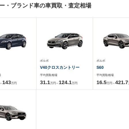
ーカー・ブランド車の車買取・査定相場
ボルボ
ボルボ
V40クロスカントリー
S60
場
平均買取相場
平均買取相場
143
31.1
124.1
16.5
421.7
～
万円
万円～
万円
万円～