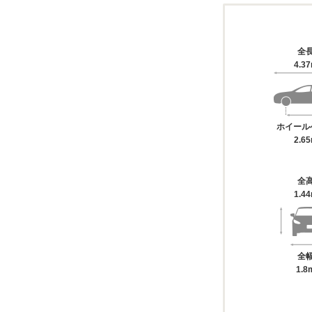
全
4.3
ホイール
2.6
全
1.4
全
1.8