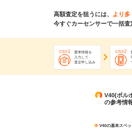
高額査定を狙うには、
より多
今すぐカーセンサーで一括査
1
2
STEP
STEP
愛車情報を
入力して
査定申し込み
V40(ボ
の参考情
V40の基本スペッ