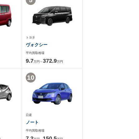
トヨタ
ヴォクシー
平均買取相場
9.7
372.9
万円～
万円
10
日産
ノート
平均買取相場
7.2
150.5