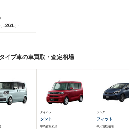
場
261
円～
万円
ディタイプ車の車買取・査定相場
ダイハツ
ホンダ
タント
フィット
場
平均買取相場
平均買取相場