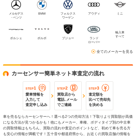
メルセデス
BMW
フォルクス
アウディ
ミニ
・ベンツ
ワーゲン
輸入車
すべて
ポルシェ
ボルボ
プジョー
ランド
ローバー
全てのメーカーを見る
カーセンサー簡単ネット車査定の流れ
1
2
3
STEP
STEP
STEP
愛車情報を
買取店から
査定額を
入力して
電話､メール
比べて売却先
査定申し込み
でご連絡
を決める
車を売るならカーセンサーへ！選べる2つの売却方法！下取りより買取額が高価
になる方法が見つかるかも！他にもメーカー、車種、ボディタイプ別の中古車
の買取情報はもちろん、買取の流れや査定のポイントなど、初めて車を売る方
も安心の情報が満載です！五十音や都道府県から、お近くの買取店舗の情報を