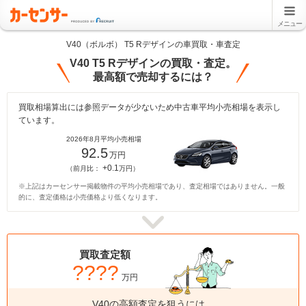
メニュー
V40（ボルボ） T5 Rデザインの車買取・車査定
V40 T5 Rデザインの買取・査定。
最高額で売却するには？
買取相場算出には参照データが少ないため中古車平均小売相場を表示し
ています。
2026年8月平均小売相場
92.5
万円
+0.1
（前月比：
万円）
※上記はカーセンサー掲載物件の平均小売相場であり、査定相場ではありません。一般
的に、査定価格は小売価格より低くなります。
買取査定額
????
万円
V40の高額査定を狙うには、