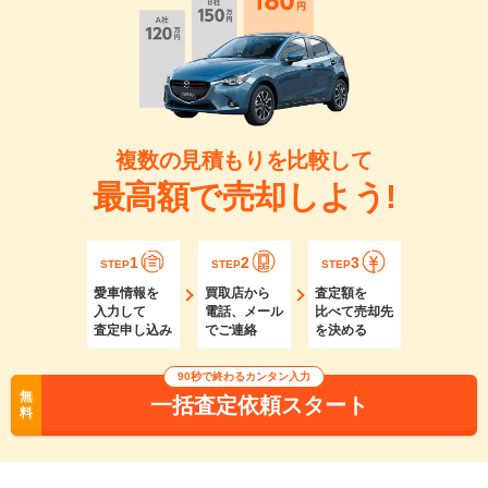
複数の見積もりを比較して
最高額で売却しよう!
1
2
3
STEP
STEP
STEP
愛車情報を
買取店から
査定額を
入力して
電話、メール
比べて売却先
査定申し込み
でご連絡
を決める
90秒で終わるカンタン入力
無
一括査定依頼スタート
料