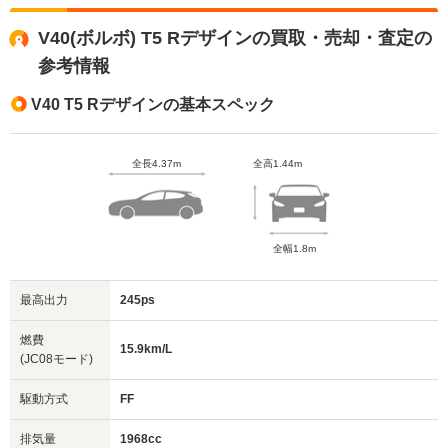
V40(ボルボ) T5 Rデザインの買取・売却・査定の
参考情報
V40 T5 Rデザインの基本スペック
全長4.37m
全高1.44m
全幅1.8m
最高出力
245ps
燃費
15.9km/L
(JC08モード)
駆動方式
FF
排気量
1968cc