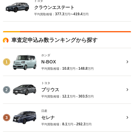
トヨタ
クラウンエステート
377.3
419.4
平均買取相場：
万円〜
万円
車査定申込み数ランキングから探す
ホンダ
N-BOX
1
10.8
148.8
平均買取相場：
万円～
万円
トヨタ
プリウス
2
12.1
303.5
平均買取相場：
万円～
万円
日産
セレナ
3
8.1
292.3
平均買取相場：
万円～
万円