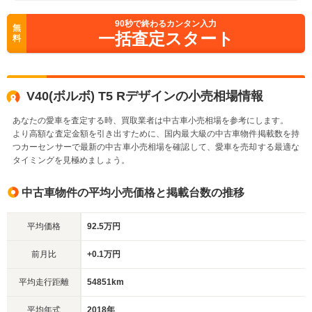
90
秒で終わるカンタン入力
無
一括査定スタート
料
V40(ボルボ) T5 Rデザインの小売相場情報
あなたの愛車を査定する時、買取業者は中古車小売相場を参考にします。
より高額な査定金額を引き出すために、国内最大級の中古車物件掲載数を持
つカーセンサーで最新の中古車小売相場を確認して、愛車を売却する最適な
タイミングを見極めましょう。
中古車物件の平均小売価格と掲載台数の推移
平均価格
92.5万円
前月比
+0.1万円
平均走行距離
54851km
平均年式
2018年