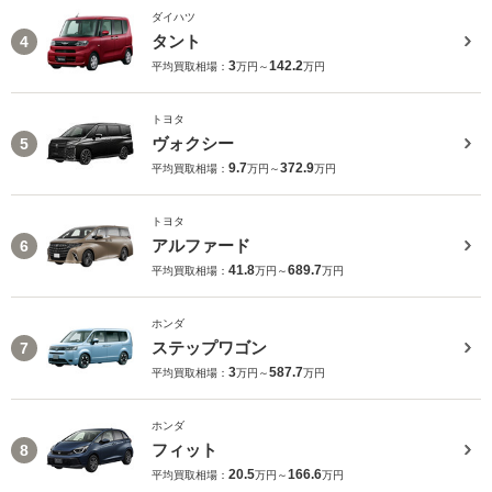
ダイハツ
タント
4
3
142.2
平均買取相場：
万円～
万円
トヨタ
ヴォクシー
5
9.7
372.9
平均買取相場：
万円～
万円
トヨタ
アルファード
6
41.8
689.7
平均買取相場：
万円～
万円
ホンダ
ステップワゴン
7
3
587.7
平均買取相場：
万円～
万円
ホンダ
フィット
8
20.5
166.6
平均買取相場：
万円～
万円