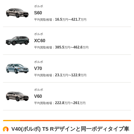
ボルボ
S60
16.5
421.7
平均買取相場：
万円〜
万円
ボルボ
XC60
385.5
462.6
平均買取相場：
万円〜
万円
ボルボ
V70
23.1
122.9
平均買取相場：
万円〜
万円
ボルボ
V60
222.8
261
平均買取相場：
万円〜
万円
V40(ボルボ) T5 Rデザインと同一ボディタイプ車