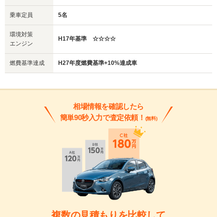
乗車定員
5名
環境対策
H17年基準 ☆☆☆☆
エンジン
燃費基準達成
H27年度燃費基準+10%達成車
相場情報を確認したら
簡単90秒入力で査定依頼！
(無料)
複数の見積もりを比較して