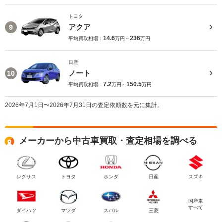
トヨタ
アクア
9
14.6
236
平均買取相場：
万円～
万円
日産
ノート
10
7.2
150.5
平均買取相場：
万円～
万円
2026年7月1日〜2026年7月31日の査定依頼数を元に集計。
メーカーから中古車買取・査定相場を調べる
レクサス
トヨタ
ホンダ
日産
スズキ
国産車
すべて
ダイハツ
マツダ
スバル
三菱