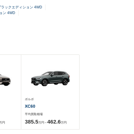
ブラックエディション 4WD
ン 4WD
ボルボ
XC60
平均買取相場
385.5
462.6
万円
万円～
万円