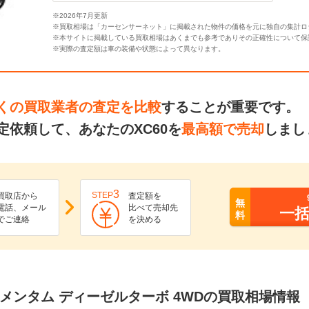
※2026年7月更新
※買取相場は「カーセンサーネット」に掲載された物件の価格を元に独自の集計ロ
※本サイトに掲載している買取相場はあくまでも参考でありその正確性について保
※実際の査定額は車の装備や状態によって異なります。
くの買取業者の査定を比較
することが重要です。
依頼して、あなたのXC60を
最高額で売却
しまし
3
STEP
買取店から
査定額を
無
電話、メール
比べて売却先
一
料
でご連絡
を決める
WD モメンタム ディーゼルターボ 4WDの買取相場情報