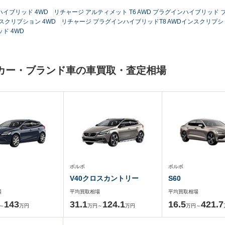
ハイブリッド 4WD
リチャージ アルティメット T6 AWD プラグインハイブリッド 
スクリプション 4WD
リチャージ プラグインハイブリッドT8 AWDインスクリプショ
ッド 4WD
メーカー・ブランド車の車買取・査定相場
ボルボ
ボルボ
V40クロスカントリー
S60
場
平均買取相場
平均買取相場
143
31.1
124.1
16.5
421.7
～
万円
万円～
万円
万円～