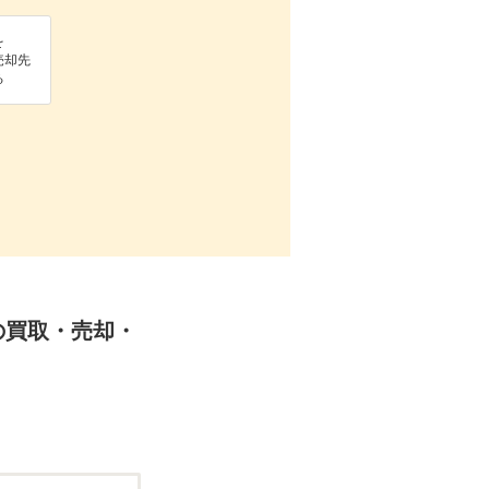
を
売却先
る
Dの買取・売却・