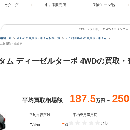
カタログ
中古車販売店
保険/ローン/他
XC60（ボルボ） D4 AWD モメンタ
相場一覧
ボルボの車買取・車査定相場一覧
XC60(ボルボ)の車買取・車査定
WDの車買取・車査定
モメンタム ディーゼルターボ 4WDの買
187.5
250
平均買取相場額
万円
～
平均走行距離
平均査定満足度
-
-
(-件)
万km
点