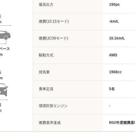
最高出力
190ps
長
燃費(10.15モード)
-km/L
m
燃費(JC08モード)
16.1km/L
ベース
7m
駆動方式
4WD
排気量
1968cc
高
6m
乗車定員
5名
幅
環境対策エンジン
-
m
燃費基準達成
R02年度燃費