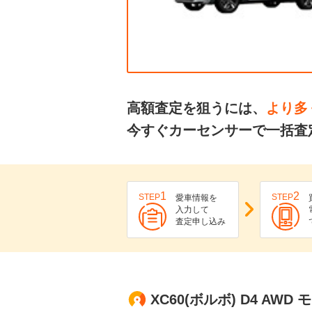
高額査定を狙うには、
より多
今すぐカーセンサーで一括査定
1
2
STEP
STEP
愛車情報を
入力して
査定申し込み
XC60(ボルボ) D4 A