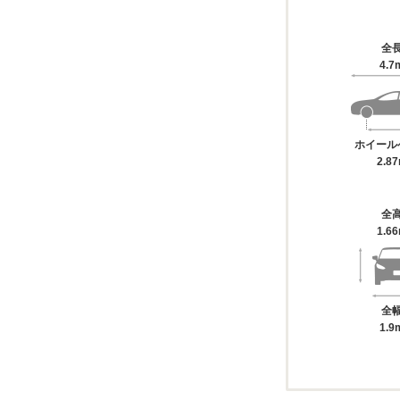
全
4.7
ホイール
2.8
全
1.6
全
1.9