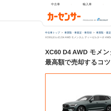
中古車
輸入車
中古車トップ
車買取・車査定・車売却
車買取・査定
XC60(ボルボ) D4 AWD モメンタム ディーゼルターボ 4
XC60 D4 AWD 
最高額で売却するコツ