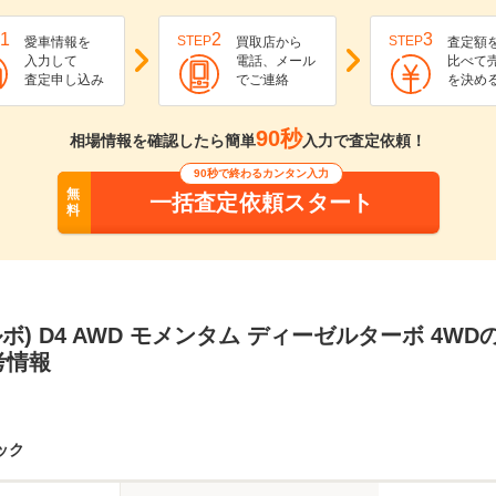
1
2
3
STEP
STEP
愛車情報を
買取店から
査定額
入力して
電話、メール
比べて
査定申し込み
でご連絡
を決め
90秒
相場情報を確認したら簡単
入力で査定依頼！
90秒で終わるカンタン入力
無
一括査定依頼スタート
料
ボルボ) D4 AWD モメンタム ディーゼルターボ 4W
考情報
ック