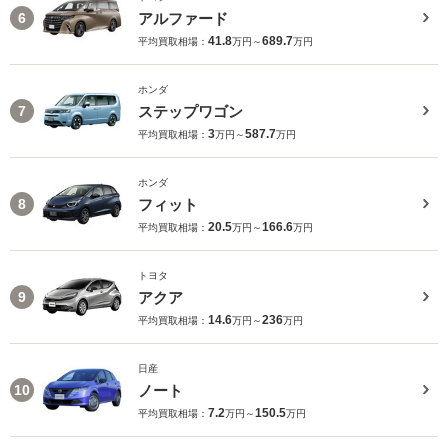
アルファード
6
41.8
689.7
平均買取相場：
万円～
万円
ホンダ
ステップワゴン
7
3
587.7
平均買取相場：
万円～
万円
ホンダ
フィット
8
20.5
166.6
平均買取相場：
万円～
万円
トヨタ
アクア
9
14.6
236
平均買取相場：
万円～
万円
日産
ノート
10
7.2
150.5
平均買取相場：
万円～
万円