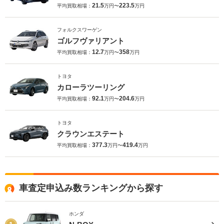
21.5
223.5
平均買取相場：
万円〜
万円
フォルクスワーゲン
ゴルフヴァリアント
12.7
358
平均買取相場：
万円〜
万円
トヨタ
カローラツーリング
92.1
204.6
平均買取相場：
万円〜
万円
トヨタ
クラウンエステート
377.3
419.4
平均買取相場：
万円〜
万円
車査定申込み数ランキングから探す
ホンダ