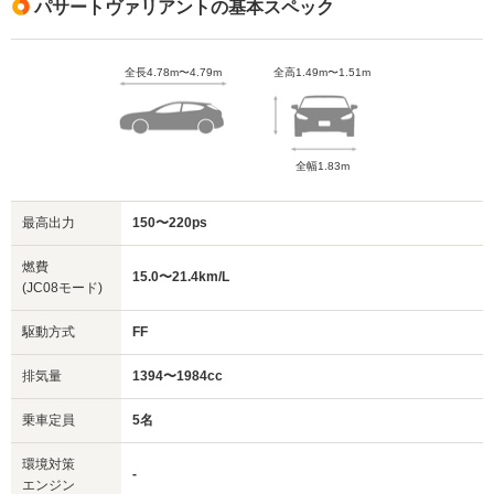
パサートヴァリアントの基本スペック
全長4.78m〜4.79m
全高1.49m〜1.51m
全幅1.83m
最高出力
150〜220ps
燃費
15.0〜21.4km/L
(JC08モード)
駆動方式
FF
排気量
1394〜1984cc
乗車定員
5名
環境対策
-
エンジン