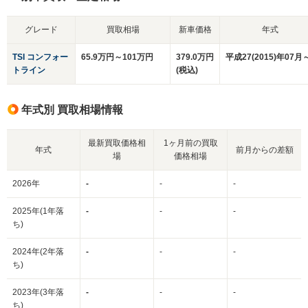
グレード
買取相場
新車価格
年式
TSI コンフォー
65.9万円～101万円
379.0万円
平成27(2015)年07月
トライン
(税込)
年式別 買取相場情報
最新買取価格相
1ヶ月前の買取
年式
前月からの差額
場
価格相場
2026年
-
-
-
2025年(1年落
-
-
-
ち)
2024年(2年落
-
-
-
ち)
2023年(3年落
-
-
-
ち)