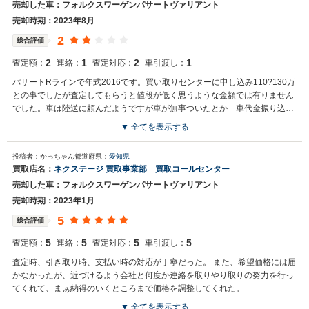
売却した車：フォルクスワーゲンパサートヴァリアント
売却時期：2023年8月
2
総合評価
2
1
2
1
査定額：
連絡：
査定対応：
車引渡し：
パサートRラインで年式2016です。買い取りセンターに申し込み110?130万
との事でしたが査定してもらうと値段が低く思うような金額では有りません
でした。車は陸送に頼んだようですが車が無事ついたとか 車代金振り込み
ましたの連絡はいっさい有りませんでした。
▼ 全てを表示する
買取店からの返信
投稿者：かっちゃん
都道府県：
愛知県
お世話になっております。株式会社ネクステージでございます。 この
買取店名：
ネクステージ 買取事業部 買取コールセンター
度は、誠に申し訳ございませんでした。 お客様から頂きました、貴重
売却した車：フォルクスワーゲンパサートヴァリアント
なご意見を真摯に受け止め改善に努めていきます。 また機会がござい
ましたら是非ネクステージをご利用いただけますと幸いでございま
売却時期：2023年1月
す。 今後とも宜しくお願いいたします。
5
総合評価
5
5
5
5
査定額：
連絡：
査定対応：
車引渡し：
査定時、引き取り時、支払い時の対応が丁寧だった。 また、希望価格には届
かなかったが、近づけるよう会社と何度か連絡を取りやり取りの努力を行っ
てくれて、まぁ納得のいくところまで価格を調整してくれた。
▼ 全てを表示する