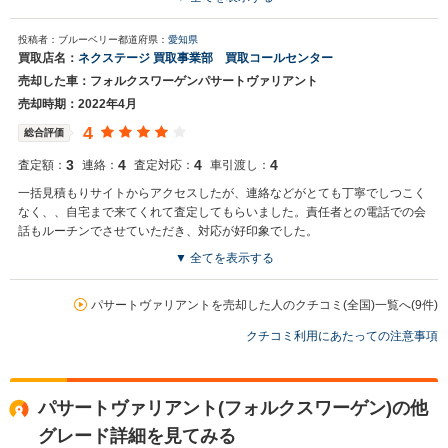
買取店からの返信
投稿者：ブルーベリー
都道府県：
愛知県
お世話になっております。 株式会社ネクステージでございます。 この
買取店名：
ネクステージ 買取事業部 買取コールセンター
度はネクステージをご利用いただきまして誠にありがとうございまし
売却した車：フォルクスワーゲンパサートヴァリアント
た。 弊社ではパサートヴァリアントのような輸入車の専門店を展開し
ている関係もあり、大変得意な車種となっております。輸入車の他に
売却時期：2022年4月
もミニバンやSUV、軽自動車などの各種専門店を展開しているため、
4
総合評価
また機会がございましたら是非お力添えできれば幸いでございます。
今後とも宜しくお願い申し上げます。
3
4
4
4
査定額：
連絡：
査定対応：
車引渡し：
一括見積もりサイトからアクセスしたが、連絡などがとても丁寧でしつこく
なく、、自宅まで来てくれて査定してもらいました。責任者との電話での会
話もルーチンでさせていただき、対応が好印象でした。
▼ 全てを表示する
買取店からの返信
お世話になっております。 株式会社ネクステージでございます。 この
パサートヴァリアントを売却した人のクチコミ(全国)一覧へ(9件)
度はネクステージをご利用いただきまして誠にありがとうございまし
クチコミ利用にあたっての注意事項
た。 弊社ではパサートヴァリアントのような輸入車の専門店を展開し
ている関係もあり、大変得意な車種となっております。輸入車の他に
もミニバンやSUV、軽自動車などの各種専門店を展開しているため、
また機会がございましたら是非お力添えできれば幸いでございます。
パサートヴァリアント(フォルクスワーゲン)の他
今後とも宜しくお願い申し上げます。
グレード詳細を見てみる