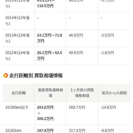
2015年(11年落
63.5万円～
94.2万円
-5.7万円
ち)
118.5万円
2014年(12年落
-
-
-
ち)
2013年(13年落
24.1万円～71.8
46.8万円
-2.5万円
ち)
万円
2012年(14年落
26.1万円～52.5
40.6万円
-1.8万円
ち)
万円
走行距離別 買取相場情報
最新買取価格相
1ヶ月前の買取
走行距離
前月からの差額
場
価格相場
10,000km以下
203.6万円
269.7万円
-14.8万円
～
306.2万円
10,001km
167.9万円
217.3万円
-9.8万円