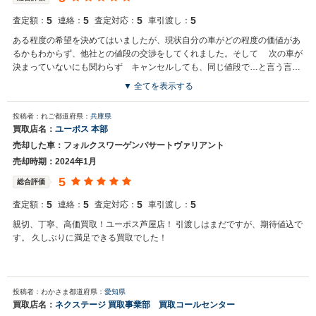
5
5
5
5
査定額：
連絡：
査定対応：
車引渡し：
ある程度の希望を決めてはいましたが、現状自分の車がどの程度の価値があ
るかもわからず、他社との値段の交渉をしてくれました。そして 次の車が
決まっていないにも関わらず キャンセルしても、同じ値段で…と言う言葉
と、書面を頂き、その後安心して車を探す事が出来て助かりました。
▼ 全てを表示する
投稿者：れご
都道府県：
兵庫県
買取店名：
ユーポス 本部
売却した車：フォルクスワーゲンパサートヴァリアント
売却時期：2024年1月
5
総合評価
5
5
5
5
査定額：
連絡：
査定対応：
車引渡し：
親切、丁寧、高価買取！ユーポス芦屋店！ 引渡しはまだですが、期待値込で
す。 久しぶりに満足できる買取でした！
投稿者：わかさま
都道府県：
愛知県
買取店名：
ネクステージ 買取事業部 買取コールセンター