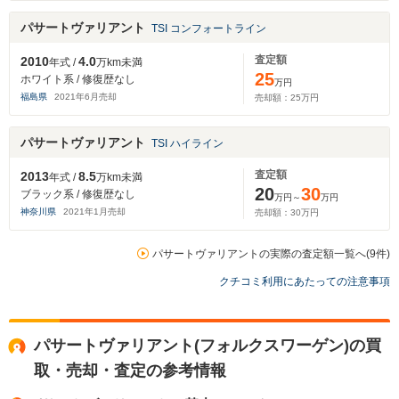
パサートヴァリアント
TSI コンフォートライン
査定額
2010
4.0
年式 /
万km未満
25
ホワイト系 / 修復歴なし
万円
福島県
2021
年
6
月売却
売却額：
25
万円
パサートヴァリアント
TSI ハイライン
査定額
2013
8.5
年式 /
万km未満
20
30
ブラック系 / 修復歴なし
万円～
万円
神奈川県
2021
年
1
月売却
売却額：
30
万円
パサートヴァリアントの実際の査定額一覧へ(9件)
クチコミ利用にあたっての注意事項
パサートヴァリアント(フォルクスワーゲン)の買
取・売却・査定の参考情報