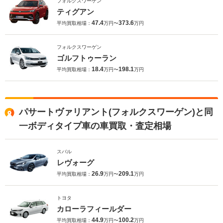
フォルクスワーゲン
ティグアン
47.4
373.6
平均買取相場：
万円〜
万円
フォルクスワーゲン
ゴルフトゥーラン
18.4
198.1
平均買取相場：
万円〜
万円
パサートヴァリアント(フォルクスワーゲン)と同
一ボディタイプ車の車買取・査定相場
スバル
レヴォーグ
26.9
209.1
平均買取相場：
万円〜
万円
トヨタ
カローラフィールダー
44.9
100.2
平均買取相場：
万円〜
万円