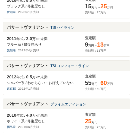
2010
8.0
年式 /
万km未満
15
25
ブラック系 / 修復歴なし
万円～
万円
愛知県
2023
年
1
月売却
売却額：
25
万円
パサートヴァリアント
TSI ハイライン
査定額
2011
2.0
年式 /
万km未満
9
13
ブルー系 / 修復歴あり
万円～
万円
愛知県
2022
年
4
月売却
売却額：
13
万円
パサートヴァリアント
TSI コンフォートライン
査定額
2012
0.5
年式 /
万km未満
55
60
シルバー系 / わからない・おぼえていない
万円～
万円
東京都
2022
年
1
月売却
売却額：
60
万円
パサートヴァリアント
プライムエディション
査定額
2010
4.0
年式 /
万km未満
25
ホワイト系 / 修復歴なし
万円
福島県
2021
年
6
月売却
売却額：
25
万円