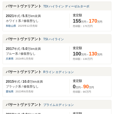
パサートヴァリアント
TDI ハイライン ディーゼルターボ
査定額
2021
5.5
年式 /
万km未満
155
170
ホワイト系 / 修復歴なし
万円～
万円
和歌山県
2025
年
12
月売却
売却額：
170
万円
パサートヴァリアント
TSI ハイライン
査定額
2017
5.0
年式 /
万km未満
100
130
ブルー系 / 修復歴なし
万円～
万円
兵庫県
2024
年
1
月売却
売却額：
130
万円
パサートヴァリアント
Rライン エディション
査定額
2015
10.0
年式 /
万km未満
0
90
ブラック系 / 修復歴なし
万円～
万円
愛知県
2023
年
8
月売却
売却額：
90
万円
パサートヴァリアント
プライムエディション
査定額