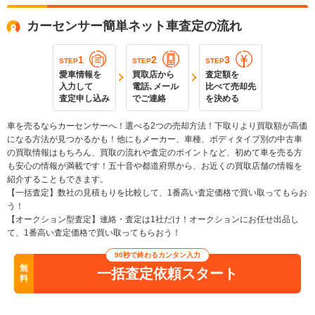
カーセンサー簡単ネット車査定の流れ
1
2
3
STEP
STEP
STEP
愛車情報を
買取店から
査定額を
入力して
電話､メール
比べて売却先
査定申し込み
でご連絡
を決める
車を売るならカーセンサーへ！選べる2つの売却方法！下取りより買取額が高価
になる方法が見つかるかも！他にもメーカー、車種、ボディタイプ別の中古車
の買取情報はもちろん、買取の流れや査定のポイントなど、初めて車を売る方
も安心の情報が満載です！五十音や都道府県から、お近くの買取店舗の情報を
紹介することもできます。
【一括査定】数社の見積もりを比較して、1番高い査定価格で買い取ってもらお
う！
【オークション型査定】連絡・査定は1社だけ！オークションにお任せ出品し
て、1番高い査定価格で買い取ってもらおう！
90秒で終わるカンタン入力
無
一括査定依頼スタート
料