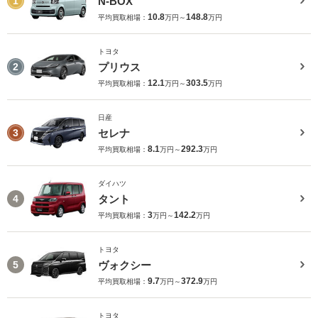
N-BOX
1
10.8
148.8
平均買取相場：
万円～
万円
トヨタ
プリウス
2
12.1
303.5
平均買取相場：
万円～
万円
日産
セレナ
3
8.1
292.3
平均買取相場：
万円～
万円
ダイハツ
タント
4
3
142.2
平均買取相場：
万円～
万円
トヨタ
ヴォクシー
5
9.7
372.9
平均買取相場：
万円～
万円
トヨタ