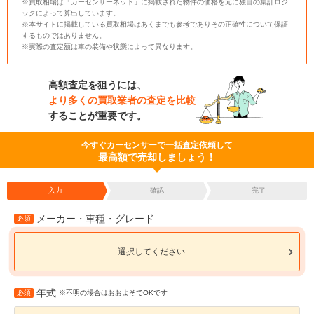
※買取相場は「カーセンサーネット」に掲載された物件の価格を元に独自の集計ロジ
ックによって算出しています。
※本サイトに掲載している買取相場はあくまでも参考でありその正確性について保証
するものではありません。
※実際の査定額は車の装備や状態によって異なります。
高額査定を狙うには、
より多くの買取業者の査定を比較
することが重要です。
今すぐカーセンサーで一括査定依頼して
最高額で売却しましょう！
入力
確認
完了
メーカー・車種・グレード
必須
選択してください
年式
必須
※不明の場合はおおよそでOKです