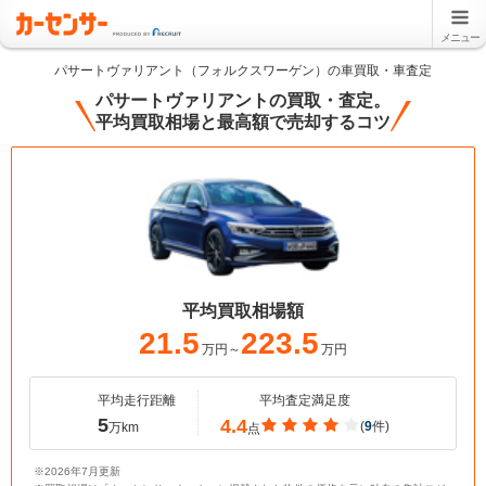
メニュー
パサートヴァリアント（フォルクスワーゲン）の車買取・車査定
パサートヴァリアントの買取・査定。
平均買取相場と最高額で売却するコツ
平均買取相場額
21.5
223.5
万円～
万円
平均走行距離
平均査定満足度
5
4.4
(
9
件)
万km
点
※2026年7月更新