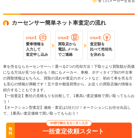
全てのメーカーを見る
カーセンサー簡単ネット車査定の流れ
1
2
3
STEP
STEP
STEP
愛車情報を
買取店から
査定額を
入力して
電話､メール
比べて売却先
査定申し込み
でご連絡
を決める
車を売るならカーセンサーへ！選べる2つの売却方法！下取りより買取額が高価
になる方法が見つかるかも！他にもメーカー、車種、ボディタイプ別の中古車
の買取情報はもちろん、買取の流れや査定のポイントなど、初めて車を売る方
も安心の情報が満載です！五十音や都道府県から、お近くの買取店舗の情報を
紹介することもできます。
【一括査定】数社の見積もりを比較して、1番高い査定価格で買い取ってもらお
う！
【オークション型査定】連絡・査定は1社だけ！オークションにお任せ出品し
て、1番高い査定価格で買い取ってもらおう！
90秒で終わるカンタン入力
無
一括査定依頼スタート
料