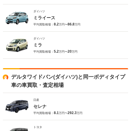
ダイハツ
ミライース
8.2
86.8
平均買取相場：
万円〜
万円
ダイハツ
ミラ
5.2
20
平均買取相場：
万円〜
万円
デルタワイドバン(ダイハツ)と同一ボディタイプ
車の車買取・査定相場
日産
セレナ
8.1
292.3
平均買取相場：
万円〜
万円
トヨタ