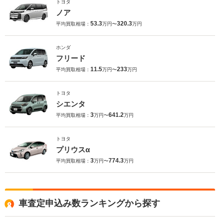
トヨタ
ノア
53.3
320.3
平均買取相場：
万円〜
万円
ホンダ
フリード
11.5
233
平均買取相場：
万円〜
万円
トヨタ
シエンタ
3
641.2
平均買取相場：
万円〜
万円
トヨタ
プリウスα
3
774.3
平均買取相場：
万円〜
万円
車査定申込み数ランキングから探す