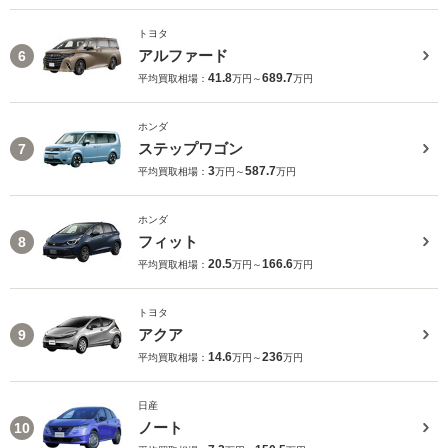
トヨタ
アルファード
6
41.8
689.7
平均買取相場：
万円～
万円
ホンダ
ステップワゴン
7
3
587.7
平均買取相場：
万円～
万円
ホンダ
フィット
8
20.5
166.6
平均買取相場：
万円～
万円
トヨタ
アクア
9
14.6
236
平均買取相場：
万円～
万円
日産
ノート
10