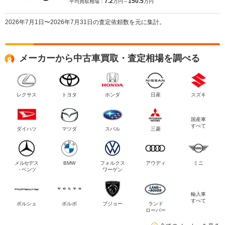
7.2
150.5
平均買取相場：
万円～
万円
2026年7月1日〜2026年7月31日の査定依頼数を元に集計。
メーカーから中古車買取・査定相場を調べる
レクサス
トヨタ
ホンダ
日産
スズキ
国産車
すべて
ダイハツ
マツダ
スバル
三菱
メルセデス
BMW
フォルクス
アウディ
ミニ
・ベンツ
ワーゲン
輸入車
すべて
ポルシェ
ボルボ
プジョー
ランド
ローバー