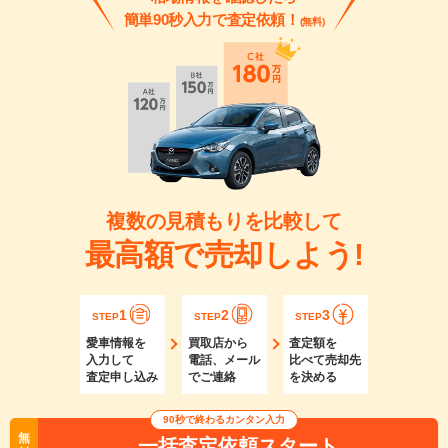
簡単90秒入力で査定依頼！
(無料)
複数の見積もりを比較して
最高額で売却しよう!
1
2
3
STEP
STEP
STEP
愛車情報を
買取店から
査定額を
入力して
電話、メール
比べて売却先
査定申し込み
でご連絡
を決める
90秒で終わるカンタン入力
無
一括査定依頼スタート