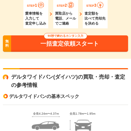
1
2
3
STEP
STEP
STEP
愛車情報を
買取店から
査定額を
入力して
電話、メール
比べて売却先
査定申し込み
でご連絡
を決める
90秒で終わるカンタン入力
無
一括査定依頼スタート
料
デルタワイドバン(ダイハツ)の買取・売却・査定
の参考情報
デルタワイドバンの基本スペック
全長4.24m〜4.37m
全高1.78m〜1.95m