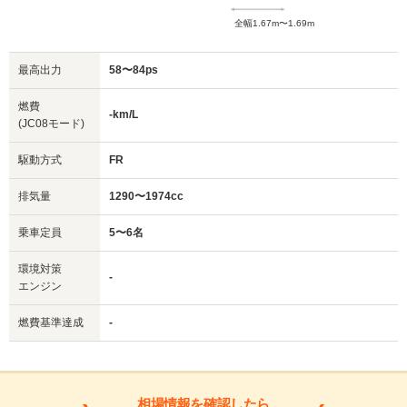
全幅1.67m〜1.69m
最高出力
58〜84ps
燃費
-km/L
(JC08モード)
駆動方式
FR
排気量
1290〜1974cc
乗車定員
5〜6名
環境対策
-
エンジン
燃費基準達成
-
相場情報を確認したら