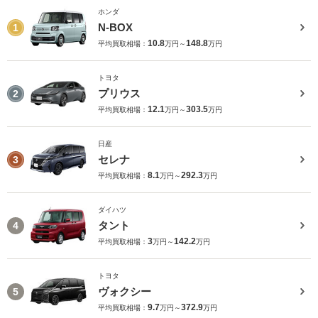
ホンダ
N-BOX
1
10.8
148.8
平均買取相場：
万円～
万円
トヨタ
プリウス
2
12.1
303.5
平均買取相場：
万円～
万円
日産
セレナ
3
8.1
292.3
平均買取相場：
万円～
万円
ダイハツ
タント
4
3
142.2
平均買取相場：
万円～
万円
トヨタ
ヴォクシー
5
9.7
372.9
平均買取相場：
万円～
万円