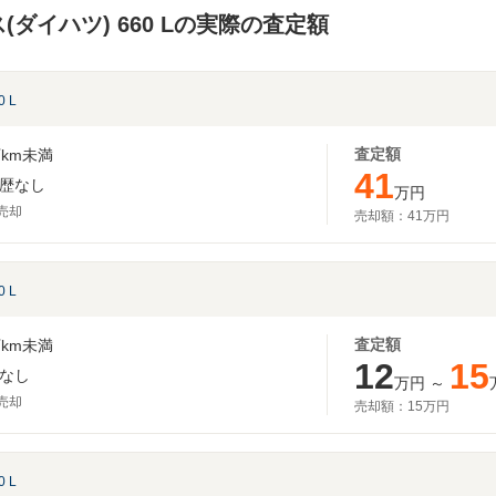
(ダイハツ) 660 Lの実際の査定額
0 L
査定額
km未満
41
歴なし
万円
月売却
売却額：
41万円
0 L
査定額
km未満
12
15
なし
万円
～
月売却
売却額：
15万円
0 L