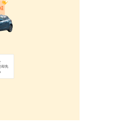
を
売却先
る