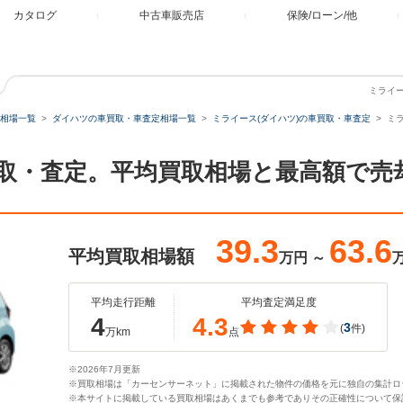
カタログ
中古車販売店
保険/ローン/他
ミライー
相場一覧
ダイハツの車買取・車査定相場一覧
ミライース(ダイハツ)の車買取・車査定
ミラ
の買取・査定。平均買取相場と最高額で
39.3
63.6
平均買取相場額
万円
～
平均走行距離
平均査定満足度
4
4.3
3
(
件)
万km
点
※2026年7月更新
※買取相場は「カーセンサーネット」に掲載された物件の価格を元に独自の集計ロ
※本サイトに掲載している買取相場はあくまでも参考でありその正確性について保