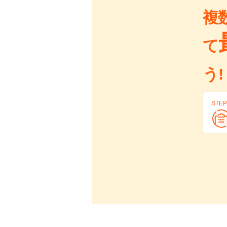
複
て
う!
STEP