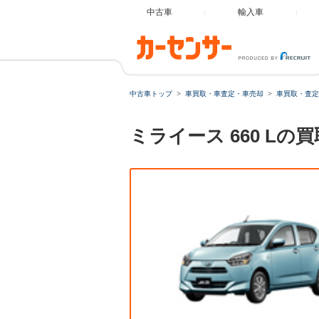
中古車
輸入車
中古車トップ
車買取・車査定・車売却
車買取・査定
ミライース 660 L