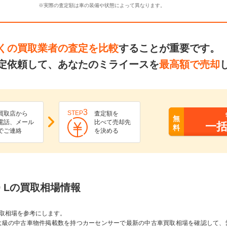
※実際の査定額は車の装備や状態によって異なります。
くの買取業者の査定を比較
することが重要です。
定依頼して、あなたのミライースを
最高額で売却
3
STEP
買取店から
査定額を
無
電話、メール
比べて売却先
一
料
でご連絡
を決める
0 Lの買取相場情報
取相場を参考にします。
大級の中古車物件掲載数を持つカーセンサーで最新の中古車買取相場を確認して、