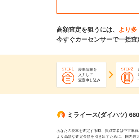
高額査定を狙うには、
より多
今すぐカーセンサーで一括査
1
2
STEP
STEP
愛車情報を
入力して
査定申し込み
ミライース(ダイハツ) 66
あなたの愛車を査定する時、買取業者は中古車買
より高額な査定金額を引き出すために、国内最