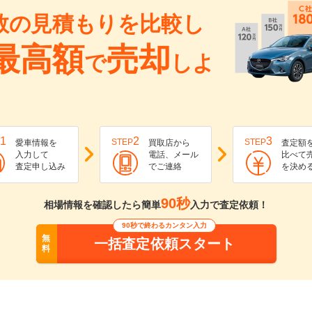
数の見積もりを比較し
最高額
売却
で
しよ
1
2
3
STEP
STEP
愛車情報を
買取店から
査定額
入力して
電話、メール
比べて
査定申し込み
でご連絡
を決め
90秒
相場情報を確認したら簡単
入力で査定依頼！
90秒で終わるカンタン入力
無
一括査定依頼スタート
料