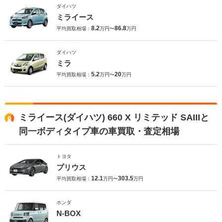
ダイハツ
ミライース
8.2
86.8
平均買取相場：
万円〜
万円
ダイハツ
ミラ
5.2
20
平均買取相場：
万円〜
万円
ミライース(ダイハツ) 660 X リミテッド SAIIIと
同一ボディタイプ車の車買取・査定相場
トヨタ
プリウス
12.1
303.5
平均買取相場：
万円〜
万円
ホンダ
N-BOX