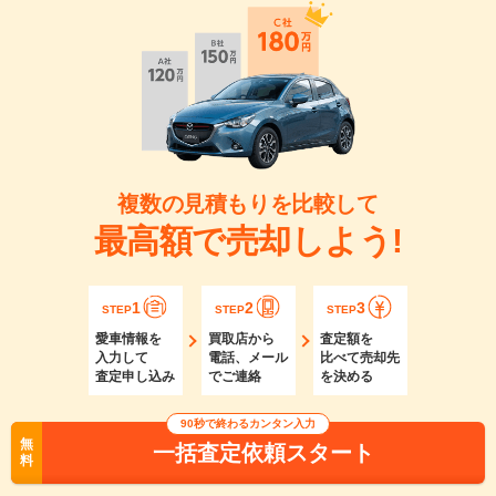
複数の見積もりを比較して
最高額で売却しよう!
1
2
3
STEP
STEP
STEP
愛車情報を
買取店から
査定額を
入力して
電話、メール
比べて売却先
査定申し込み
でご連絡
を決める
90秒で終わるカンタン入力
無
一括査定依頼スタート
料