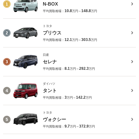
N-BOX
1
10.8
148.8
平均買取相場：
万円～
万円
トヨタ
プリウス
2
12.1
303.5
平均買取相場：
万円～
万円
日産
セレナ
3
8.1
292.3
平均買取相場：
万円～
万円
ダイハツ
タント
4
3
142.2
平均買取相場：
万円～
万円
トヨタ
ヴォクシー
5
9.7
372.9
平均買取相場：
万円～
万円