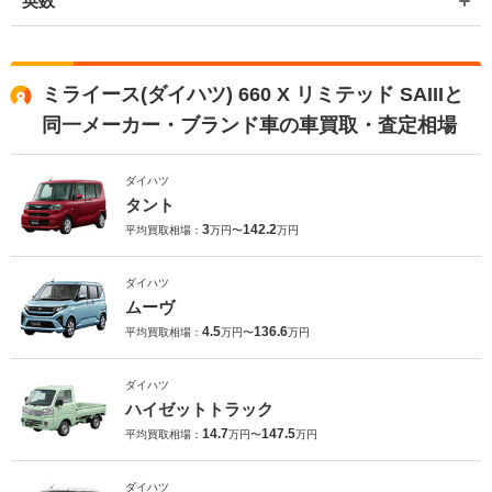
英数
ミライース(ダイハツ) 660 X リミテッド SAIIIと
同一メーカー・ブランド車の車買取・査定相場
ダイハツ
タント
3
142.2
平均買取相場：
万円〜
万円
ダイハツ
ムーヴ
4.5
136.6
平均買取相場：
万円〜
万円
ダイハツ
ハイゼットトラック
14.7
147.5
平均買取相場：
万円〜
万円
ダイハツ