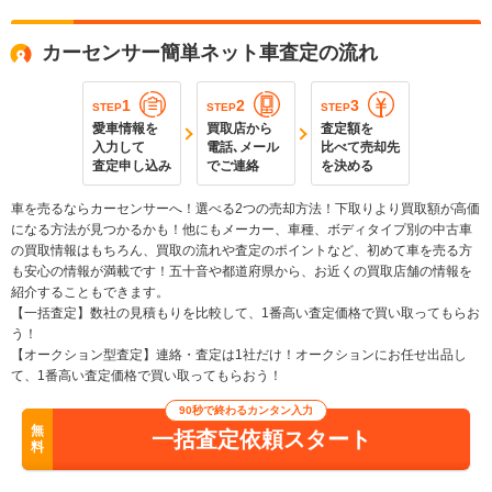
カーセンサー簡単ネット車査定の流れ
1
2
3
STEP
STEP
STEP
愛車情報を
買取店から
査定額を
入力して
電話､メール
比べて売却先
査定申し込み
でご連絡
を決める
車を売るならカーセンサーへ！選べる2つの売却方法！下取りより買取額が高価
になる方法が見つかるかも！他にもメーカー、車種、ボディタイプ別の中古車
の買取情報はもちろん、買取の流れや査定のポイントなど、初めて車を売る方
も安心の情報が満載です！五十音や都道府県から、お近くの買取店舗の情報を
紹介することもできます。
【一括査定】数社の見積もりを比較して、1番高い査定価格で買い取ってもらお
う！
【オークション型査定】連絡・査定は1社だけ！オークションにお任せ出品し
て、1番高い査定価格で買い取ってもらおう！
90秒で終わるカンタン入力
無
一括査定依頼スタート
料