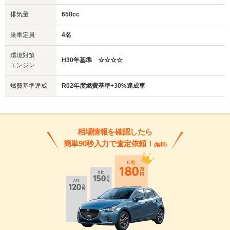
排気量
658cc
乗車定員
4名
環境対策
H30年基準 ☆☆☆☆
エンジン
燃費基準達成
R02年度燃費基準+30%達成車
相場情報を確認したら
簡単90秒入力で査定依頼！
(無料)