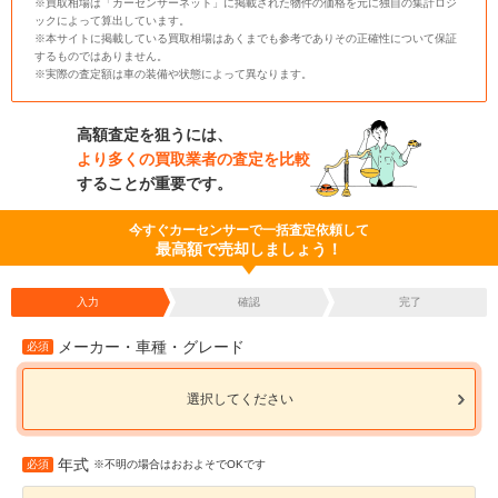
※買取相場は「カーセンサーネット」に掲載された物件の価格を元に独自の集計ロジ
ックによって算出しています。
※本サイトに掲載している買取相場はあくまでも参考でありその正確性について保証
するものではありません。
※実際の査定額は車の装備や状態によって異なります。
高額査定を狙うには、
より多くの買取業者の査定を比較
することが重要です。
今すぐカーセンサーで一括査定依頼して
最高額で売却しましょう！
入力
確認
完了
メーカー・車種・グレード
必須
選択してください
年式
必須
※不明の場合はおおよそでOKです