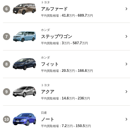
トヨタ
アルファード
6
41.8
689.7
平均買取相場：
万円～
万円
ホンダ
ステップワゴン
7
3
587.7
平均買取相場：
万円～
万円
ホンダ
フィット
8
20.5
166.6
平均買取相場：
万円～
万円
トヨタ
アクア
9
14.6
236
平均買取相場：
万円～
万円
日産
ノート
10
7.2
150.5
平均買取相場：
万円～
万円