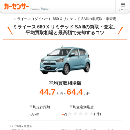
メニュー
ミライース（ダイハツ） 660 X リミテッド SAIIIの車買取・車査定
ミライース 660 X リミテッド SAIIIの買取・査定。
平均買取相場と最高額で売却するコツ
平均買取相場額
44.7
64.4
万円～
万円
平均走行距離
平均査定満足度
-
-
(-件)
万km
点
※2026年7月更新