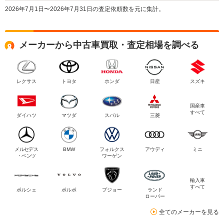
2026年7月1日〜2026年7月31日の査定依頼数を元に集計。
メーカーから中古車買取・査定相場を調べる
レクサス
トヨタ
ホンダ
日産
スズキ
国産車
すべて
ダイハツ
マツダ
スバル
三菱
メルセデス
BMW
フォルクス
アウディ
ミニ
・ベンツ
ワーゲン
輸入車
すべて
ポルシェ
ボルボ
プジョー
ランド
ローバー
全てのメーカーを見る