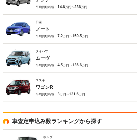
14.6
236
平均買取相場：
万円〜
万円
日産
ノート
7.2
150.5
平均買取相場：
万円〜
万円
ダイハツ
ムーヴ
4.5
136.6
平均買取相場：
万円〜
万円
スズキ
ワゴンR
3
121.6
平均買取相場：
万円〜
万円
車査定申込み数ランキングから探す
ホンダ