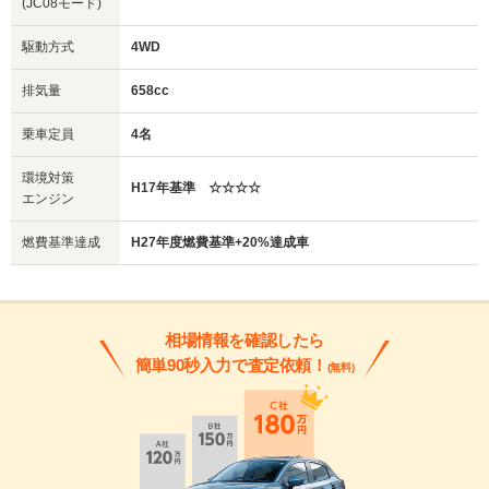
(JC08モード)
駆動方式
4WD
排気量
658cc
乗車定員
4名
環境対策
H17年基準 ☆☆☆☆
エンジン
燃費基準達成
H27年度燃費基準+20%達成車
相場情報を確認したら
簡単90秒入力で査定依頼！
(無料)