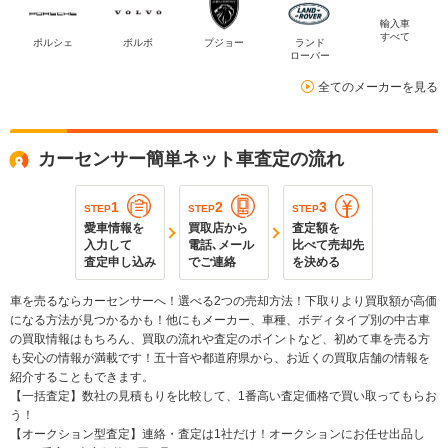
輸入車
すべて
ポルシェ
ボルボ
プジョー
ランド
ローバー
全てのメーカーを見る
カーセンサー簡単ネット車査定の流れ
1
2
3
STEP
STEP
STEP
愛車情報を
買取店から
査定額を
入力して
電話､メール
比べて売却先
査定申し込み
でご連絡
を決める
車を売るならカーセンサーへ！選べる2つの売却方法！下取りより買取額が高価
になる方法が見つかるかも！他にもメーカー、車種、ボディタイプ別の中古車
の買取情報はもちろん、買取の流れや査定のポイントなど、初めて車を売る方
も安心の情報が満載です！五十音や都道府県から、お近くの買取店舗の情報を
紹介することもできます。
【一括査定】数社の見積もりを比較して、1番高い査定価格で買い取ってもらお
う！
【オークション型査定】連絡・査定は1社だけ！オークションにお任せ出品し