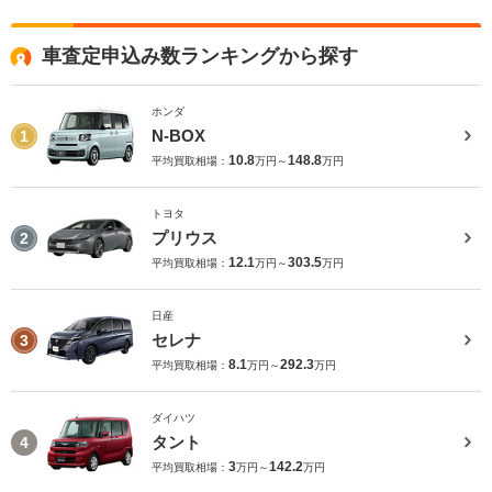
車査定申込み数ランキングから探す
ホンダ
N-BOX
1
10.8
148.8
平均買取相場：
万円～
万円
トヨタ
プリウス
2
12.1
303.5
平均買取相場：
万円～
万円
日産
セレナ
3
8.1
292.3
平均買取相場：
万円～
万円
ダイハツ
タント
4
3
142.2
平均買取相場：
万円～
万円