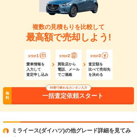
複数の見積もりを比較して
最高額で売却しよう!
1
2
3
STEP
STEP
STEP
愛車情報を
買取店から
査定額を
入力して
電話、メール
比べて売却先
査定申し込み
でご連絡
を決める
90秒で終わるカンタン入力
無
一括査定依頼スタート
料
ミライース(ダイハツ)の他グレード詳細を見てみ