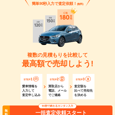
簡単90秒入力で査定依頼！
(無料)
複数の見積もりを比較して
最高額で売却しよう!
1
2
3
STEP
STEP
STEP
愛車情報を
買取店から
査定額を
入力して
電話、メール
比べて売却先
査定申し込み
でご連絡
を決める
90秒で終わるカンタン入力
無
一括査定依頼スタート
料