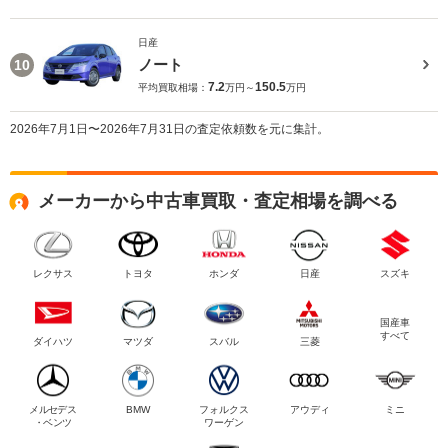
日産
ノート
10
7.2
150.5
平均買取相場：
万円～
万円
2026年7月1日〜2026年7月31日の査定依頼数を元に集計。
メーカーから中古車買取・査定相場を調べる
レクサス
トヨタ
ホンダ
日産
スズキ
国産車
すべて
ダイハツ
マツダ
スバル
三菱
メルセデス
BMW
フォルクス
アウディ
ミニ
・ベンツ
ワーゲン