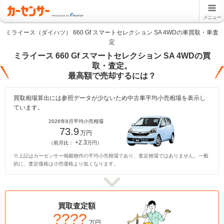
メニュー
ミライース（ダイハツ） 660 Gf スマートセレクション SA 4WDの車買取・車査
定
ミライース 660 Gf スマートセレクション SA 4WDの買
取・査定。
最高額で売却するには？
買取相場算出には参照データが少ないため中古車平均小売相場を表示し
ています。
2026年8月平均小売相場
73.9
万円
+2.3
（前月比：
万円）
※上記はカーセンサー掲載物件の平均小売相場であり、査定相場ではありません。一般
的に、査定価格は小売価格より低くなります。
買取査定額
????
万円