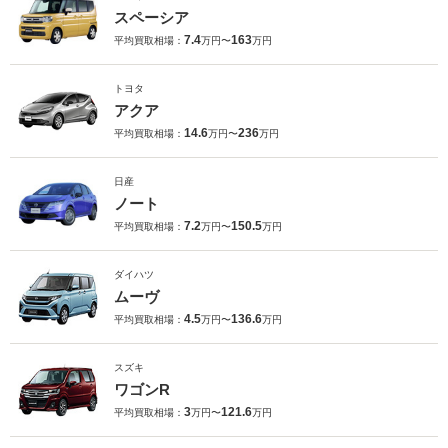
スペーシア
7.4
163
平均買取相場：
万円〜
万円
トヨタ
アクア
14.6
236
平均買取相場：
万円〜
万円
日産
ノート
7.2
150.5
平均買取相場：
万円〜
万円
ダイハツ
ムーヴ
4.5
136.6
平均買取相場：
万円〜
万円
スズキ
ワゴンR
3
121.6
平均買取相場：
万円〜
万円