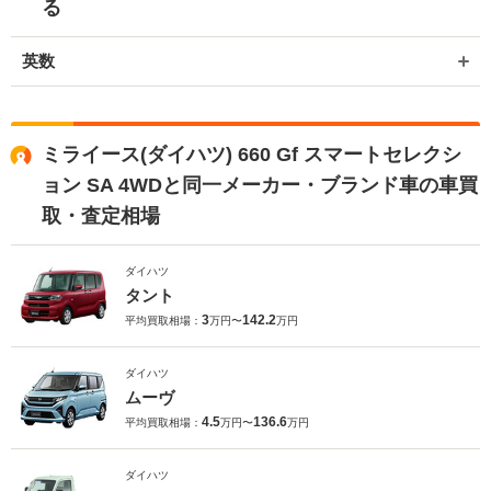
る
英数
ミライース(ダイハツ) 660 Gf スマートセレクシ
ョン SA 4WDと同一メーカー・ブランド車の車買
取・査定相場
ダイハツ
タント
3
142.2
平均買取相場：
万円〜
万円
ダイハツ
ムーヴ
4.5
136.6
平均買取相場：
万円〜
万円
ダイハツ