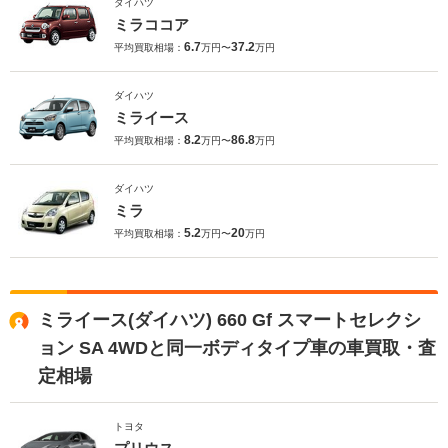
ダイハツ
ミラココア
6.7
37.2
平均買取相場：
万円〜
万円
ダイハツ
ミライース
8.2
86.8
平均買取相場：
万円〜
万円
ダイハツ
ミラ
5.2
20
平均買取相場：
万円〜
万円
ミライース(ダイハツ) 660 Gf スマートセレクシ
ョン SA 4WDと同一ボディタイプ車の車買取・査
定相場
トヨタ