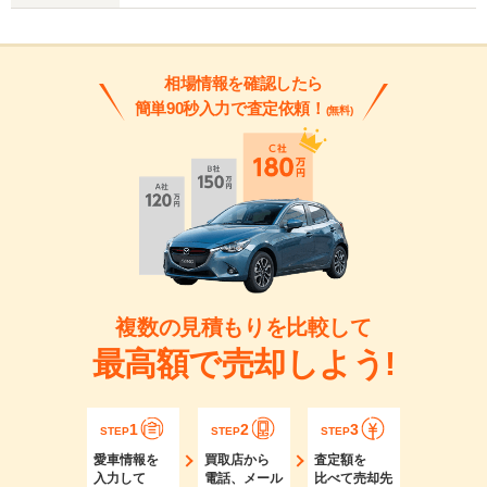
相場情報を確認したら
簡単90秒入力で査定依頼！
(無料)
複数の見積もりを比較して
最高額で売却しよう!
1
2
3
STEP
STEP
STEP
愛車情報を
買取店から
査定額を
入力して
電話、メール
比べて売却先