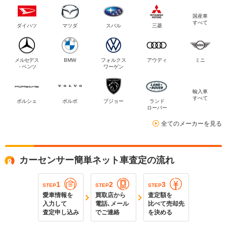
国産車
すべて
ダイハツ
マツダ
スバル
三菱
メルセデス
BMW
フォルクス
アウディ
ミニ
・ベンツ
ワーゲン
輸入車
すべて
ポルシェ
ボルボ
プジョー
ランド
ローバー
全てのメーカーを見る
カーセンサー簡単ネット車査定の流れ
1
2
3
STEP
STEP
STEP
愛車情報を
買取店から
査定額を
入力して
電話､メール
比べて売却先
査定申し込み
でご連絡
を決める