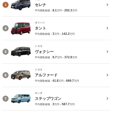
セレナ
3
8.1
292.3
平均買取相場：
万円～
万円
ダイハツ
タント
4
3
142.2
平均買取相場：
万円～
万円
トヨタ
ヴォクシー
5
9.7
372.9
平均買取相場：
万円～
万円
トヨタ
アルファード
6
41.8
689.7
平均買取相場：
万円～
万円
ホンダ
ステップワゴン
7
3
587.7
平均買取相場：
万円～
万円