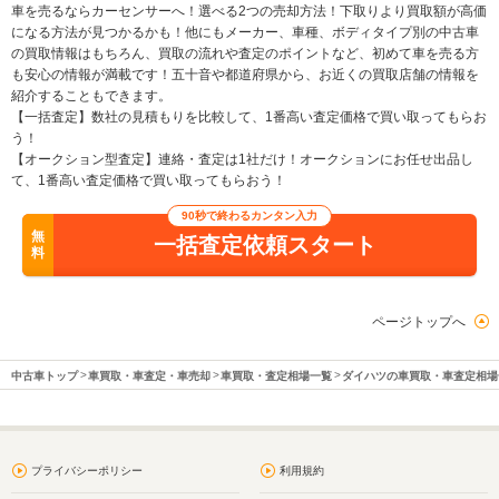
車を売るならカーセンサーへ！選べる2つの売却方法！下取りより買取額が高価
になる方法が見つかるかも！他にもメーカー、車種、ボディタイプ別の中古車
の買取情報はもちろん、買取の流れや査定のポイントなど、初めて車を売る方
も安心の情報が満載です！五十音や都道府県から、お近くの買取店舗の情報を
紹介することもできます。
【一括査定】数社の見積もりを比較して、1番高い査定価格で買い取ってもらお
う！
【オークション型査定】連絡・査定は1社だけ！オークションにお任せ出品し
て、1番高い査定価格で買い取ってもらおう！
90秒で終わるカンタン入力
無
一括査定依頼スタート
料
ページトップへ
中古車トップ
車買取・車査定・車売却
車買取・査定相場一覧
ダイハツの車買取・車査定相場
プライバシーポリシー
利用規約