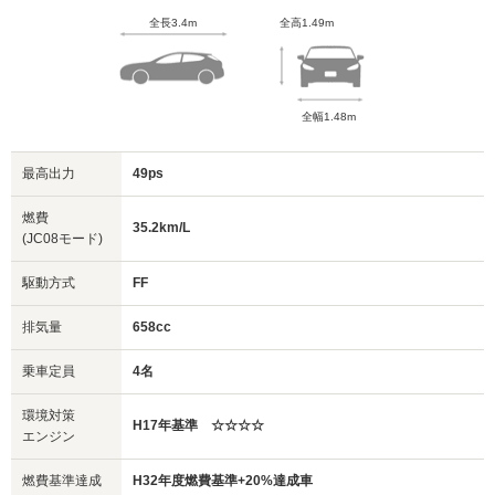
全長3.4m
全高1.49m
全幅1.48m
最高出力
49ps
燃費
35.2km/L
(JC08モード)
駆動方式
FF
排気量
658cc
乗車定員
4名
環境対策
H17年基準 ☆☆☆☆
エンジン
燃費基準達成
H32年度燃費基準+20%達成車