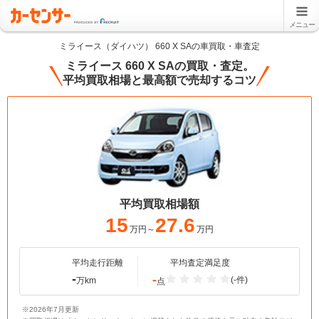
メニュー
ミライース（ダイハツ） 660 X SAの車買取・車査定
ミライース 660 X SAの買取・査定。
平均買取相場と最高額で売却するコツ
平均買取相場額
15
27.6
万円～
万円
平均走行距離
平均査定満足度
-
-
(-件)
万km
点
※2026年7月更新