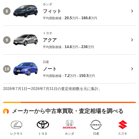
ホンダ
フィット
8
20.5
166.6
平均買取相場：
万円～
万円
トヨタ
アクア
9
14.6
236
平均買取相場：
万円～
万円
日産
ノート
10
7.2
150.5
平均買取相場：
万円～
万円
2026年7月1日〜2026年7月31日の査定依頼数を元に集計。
メーカーから中古車買取・査定相場を調べる
レクサス
トヨタ
ホンダ
日産
スズキ