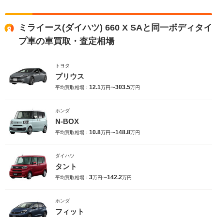
ミライース(ダイハツ) 660 X SAと同一ボディタイ
プ車の車買取・査定相場
トヨタ
プリウス
12.1
303.5
平均買取相場：
万円〜
万円
ホンダ
N-BOX
10.8
148.8
平均買取相場：
万円〜
万円
ダイハツ
タント
3
142.2
平均買取相場：
万円〜
万円
ホンダ
フィット