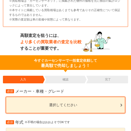
※買取相場は「カーセンサーネット」に掲載された物件の価格を元に独自の集計ロジ
ックによって算出しています。
※本サイトに掲載している買取相場はあくまでも参考でありその正確性について保証
するものではありません。
※実際の査定額は車の装備や状態によって異なります。
高額査定を狙うには、
より多くの買取業者の査定を比較
することが重要です。
今すぐカーセンサーで一括査定依頼して
最高額で売却しましょう！
入力
確認
完了
メーカー・車種・グレード
必須
選択してください
年式
必須
※不明の場合はおおよそでOKです