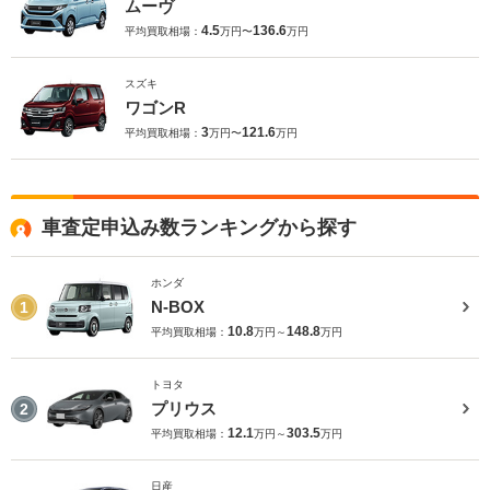
ムーヴ
4.5
136.6
平均買取相場：
万円〜
万円
スズキ
ワゴンR
3
121.6
平均買取相場：
万円〜
万円
車査定申込み数ランキングから探す
ホンダ
N-BOX
1
10.8
148.8
平均買取相場：
万円～
万円
トヨタ
プリウス
2
12.1
303.5
平均買取相場：
万円～
万円
日産