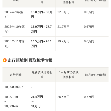
場
価格相場
2017年(9年落
15.8万円～30万
22.3万円
0.6万円
ち)
円
2016年(10年落
15.9万円～27.7
21.2万円
0.6万円
ち)
万円
2015年(11年落
14.5万円～26.1
19.7万円
0.6万円
ち)
万円
走行距離別 買取相場情報
最新買取価格相
1ヶ月前の買取
走行距離
前月からの差額
場
価格相場
10,000km以下
-
-
-
10,001km
21.4万円
25.5万円
0.7万円
~
～
20,000km
31万円