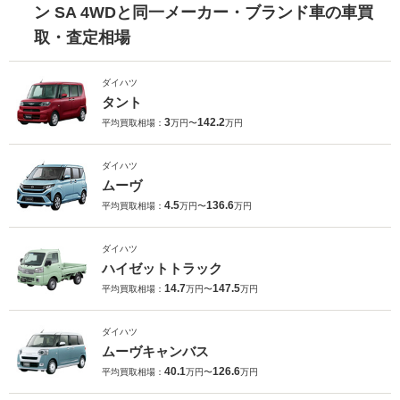
ン SA 4WDと同一メーカー・ブランド車の車買
取・査定相場
ダイハツ
タント
3
142.2
平均買取相場：
万円〜
万円
ダイハツ
ムーヴ
4.5
136.6
平均買取相場：
万円〜
万円
ダイハツ
ハイゼットトラック
14.7
147.5
平均買取相場：
万円〜
万円
ダイハツ
ムーヴキャンバス
40.1
126.6
平均買取相場：
万円〜
万円