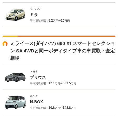
ダイハツ
ミラ
5.2
20
平均買取相場：
万円〜
万円
ミライース(ダイハツ) 660 Xf スマートセレクショ
ン SA 4WDと同一ボディタイプ車の車買取・査定
相場
トヨタ
プリウス
12.1
303.5
平均買取相場：
万円〜
万円
ホンダ
N-BOX
10.8
148.8
平均買取相場：
万円〜
万円