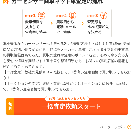
カーセンサー簡単ネット車査定の流れ
1
2
3
STEP
STEP
STEP
愛車情報を
買取店から
査定額を
入力して
電話､メール
比べて売却先
査定申し込み
でご連絡
を決める
車を売るならカーセンサーへ！選べる2つの売却方法！下取りより買取額が高価
になる方法が見つかるかも！他にもメーカー、車種、ボディタイプ別の中古車
の買取情報はもちろん、買取の流れや査定のポイントなど、初めて車を売る方
も安心の情報が満載です！五十音や都道府県から、お近くの買取店舗の情報を
紹介することもできます。
【一括査定】数社の見積もりを比較して、1番高い査定価格で買い取ってもらお
う！
【オークション型査定】連絡・査定は1社だけ！オークションにお任せ出品し
て、1番高い査定価格で買い取ってもらおう！
90秒で終わるカンタン入力
無
一括査定依頼スタート
料
ページトップへ