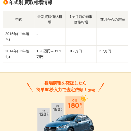
年式別 買取相場情報
最新買取価格相
1ヶ月前の買取
年式
前月からの差額
場
価格相場
2015年(11年落
-
-
-
ち)
2014年(12年落
13.8万円～31.1
19.7万円
2.7万円
ち)
万円
相場情報を確認したら
簡単90秒入力で査定依頼！
(無料)