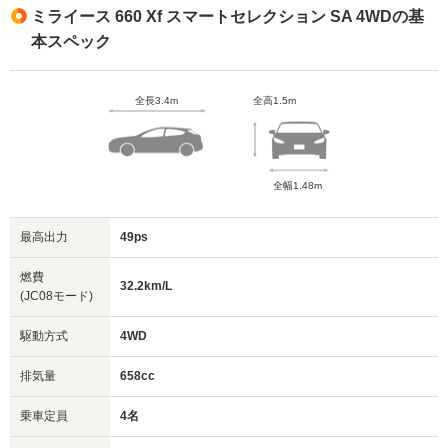
ミライース 660 Xf スマートセレクション SA 4WDの基
本スペック
全長3.4m
全高1.5m
全幅1.48m
最高出力
49ps
燃費
32.2km/L
(JC08モード)
駆動方式
4WD
排気量
658cc
乗車定員
4名