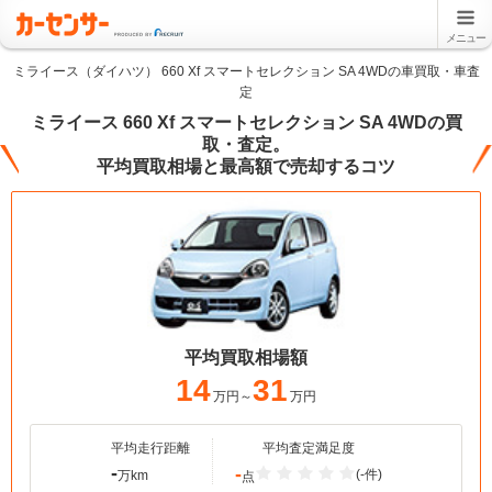
メニュー
ミライース（ダイハツ） 660 Xf スマートセレクション SA 4WDの車買取・車査
定
ミライース 660 Xf スマートセレクション SA 4WDの買
取・査定。
平均買取相場と最高額で売却するコツ
平均買取相場額
14
31
万円～
万円
平均走行距離
平均査定満足度
-
-
(-件)
万km
点