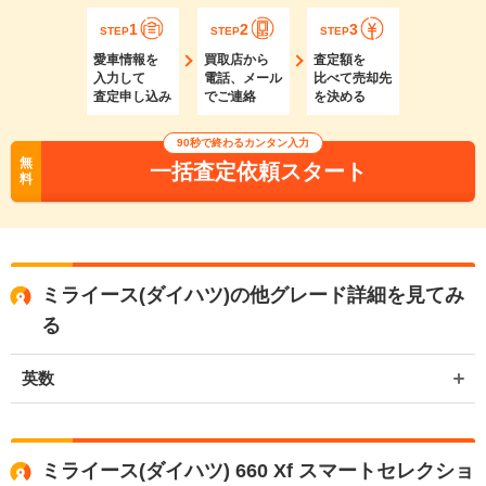
1
2
3
STEP
STEP
STEP
愛車情報を
買取店から
査定額を
入力して
電話、メール
比べて売却先
査定申し込み
でご連絡
を決める
90秒で終わるカンタン入力
無
一括査定依頼スタート
料
ミライース(ダイハツ)の他グレード詳細を見てみ
る
英数
ミライース(ダイハツ) 660 Xf スマートセレクショ