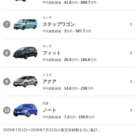
41.8
689.7
平均買取相場：
万円～
万円
ホンダ
ステップワゴン
7
3
587.7
平均買取相場：
万円～
万円
ホンダ
フィット
8
20.5
166.6
平均買取相場：
万円～
万円
トヨタ
アクア
9
14.6
236
平均買取相場：
万円～
万円
日産
ノート
10
7.2
150.5
平均買取相場：
万円～
万円
2026年7月1日〜2026年7月31日の査定依頼数を元に集計。