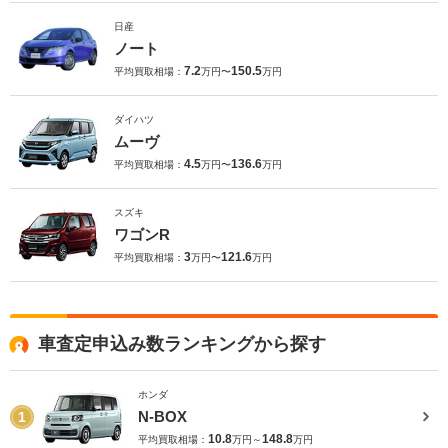
日産
ノート
7.2
150.5
平均買取相場：
万円〜
万円
ダイハツ
ムーヴ
4.5
136.6
平均買取相場：
万円〜
万円
スズキ
ワゴンR
3
121.6
平均買取相場：
万円〜
万円
車査定申込み数ランキングから探す
ホンダ
N-BOX
1
10.8
148.8
平均買取相場：
万円～
万円