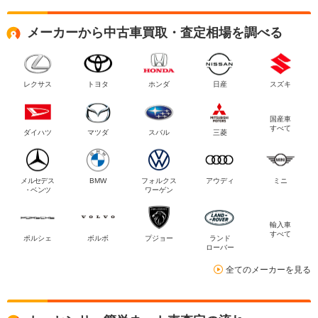
メーカーから中古車買取・査定相場を調べる
レクサス
トヨタ
ホンダ
日産
スズキ
国産車
すべて
ダイハツ
マツダ
スバル
三菱
メルセデス
BMW
フォルクス
アウディ
ミニ
・ベンツ
ワーゲン
輸入車
すべて
ポルシェ
ボルボ
プジョー
ランド
ローバー
全てのメーカーを見る