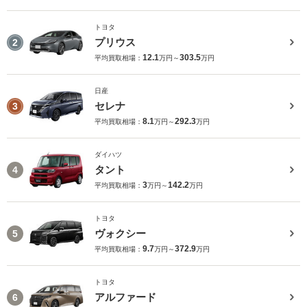
トヨタ
プリウス
2
12.1
303.5
平均買取相場：
万円～
万円
日産
セレナ
3
8.1
292.3
平均買取相場：
万円～
万円
ダイハツ
タント
4
3
142.2
平均買取相場：
万円～
万円
トヨタ
ヴォクシー
5
9.7
372.9
平均買取相場：
万円～
万円
トヨタ
アルファード
6