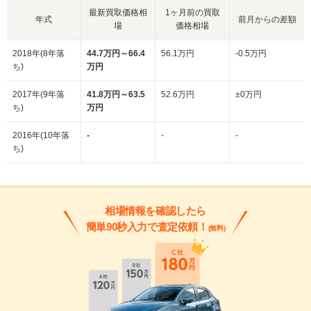
最新買取価格相
1ヶ月前の買取
年式
前月からの差額
場
価格相場
2018年(8年落
44.7万円～66.4
56.1万円
-0.5万円
ち)
万円
2017年(9年落
41.8万円～63.5
52.6万円
±0万円
ち)
万円
2016年(10年落
-
-
-
ち)
相場情報を確認したら
簡単90秒入力で査定依頼！
(無料)