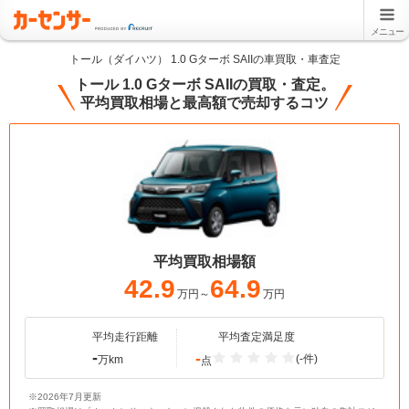
メニュー
トール（ダイハツ） 1.0 Gターボ SAIIの車買取・車査定
トール 1.0 Gターボ SAIIの買取・査定。
平均買取相場と最高額で売却するコツ
平均買取相場額
42.9
64.9
万円～
万円
平均走行距離
平均査定満足度
-
-
(-件)
万km
点
※2026年7月更新