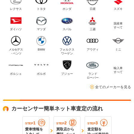
レクサス
トヨタ
ホンダ
日産
スズキ
国産車
すべて
ダイハツ
マツダ
スバル
三菱
メルセデス
BMW
フォルクス
アウディ
ミニ
・ベンツ
ワーゲン
輸入車
すべて
ポルシェ
ボルボ
プジョー
ランド
ローバー
全てのメーカーを見る
カーセンサー簡単ネット車査定の流れ
1
2
3
STEP
STEP
STEP
愛車情報を
買取店から
査定額を