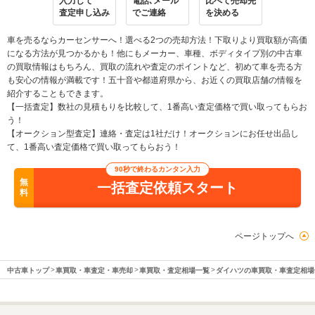
入力して
電話､メール
比べて売却先
査定申し込み
でご連絡
を決める
車を売るならカーセンサーへ！選べる2つの売却方法！下取りより買取額が高価
になる方法が見つかるかも！他にもメーカー、車種、ボディタイプ別の中古車
の買取情報はもちろん、買取の流れや査定のポイントなど、初めて車を売る方
も安心の情報が満載です！五十音や都道府県から、お近くの買取店舗の情報を
紹介することもできます。
【一括査定】数社の見積もりを比較して、1番高い査定価格で買い取ってもらお
う！
【オークション型査定】連絡・査定は1社だけ！オークションにお任せ出品し
て、1番高い査定価格で買い取ってもらおう！
90秒で終わるカンタン入力
無
一括査定依頼スタート
料
ページトップへ
中古車トップ
車買取・車査定・車売却
車買取・査定相場一覧
ダイハツの車買取・車査定相場