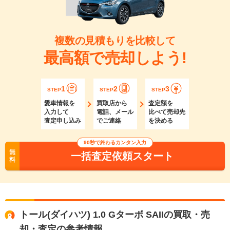
複数の見積もりを比較して
最高額で売却しよう!
1
2
3
STEP
STEP
STEP
愛車情報を
買取店から
査定額を
入力して
電話、メール
比べて売却先
査定申し込み
でご連絡
を決める
90秒で終わるカンタン入力
無
一括査定依頼スタート
料
トール(ダイハツ) 1.0 Gターボ SAIIの買取・売
却・査定の参考情報