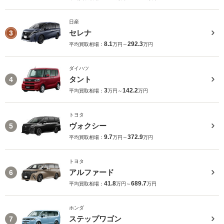
日産
セレナ
3
8.1
292.3
平均買取相場：
万円～
万円
ダイハツ
タント
4
3
142.2
平均買取相場：
万円～
万円
トヨタ
ヴォクシー
5
9.7
372.9
平均買取相場：
万円～
万円
トヨタ
アルファード
6
41.8
689.7
平均買取相場：
万円～
万円
ホンダ
ステップワゴン
7