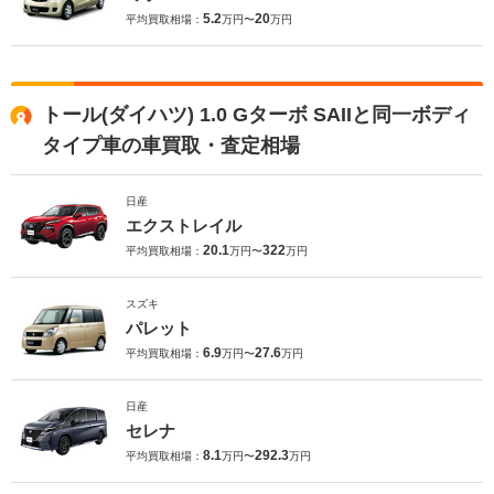
5.2
20
平均買取相場：
万円〜
万円
トール(ダイハツ) 1.0 Gターボ SAIIと同一ボディ
タイプ車の車買取・査定相場
日産
エクストレイル
20.1
322
平均買取相場：
万円〜
万円
スズキ
パレット
6.9
27.6
平均買取相場：
万円〜
万円
日産
セレナ
8.1
292.3
平均買取相場：
万円〜
万円