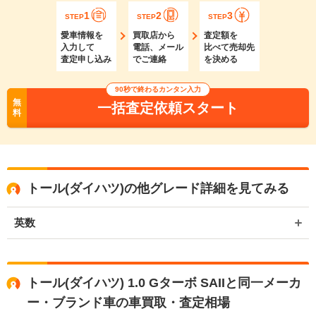
1
2
3
STEP
STEP
STEP
愛車情報を
買取店から
査定額を
入力して
電話、メール
比べて売却先
査定申し込み
でご連絡
を決める
90秒で終わるカンタン入力
無
一括査定依頼スタート
料
トール(ダイハツ)の他グレード詳細を見てみる
英数
トール(ダイハツ) 1.0 Gターボ SAIIと同一メーカ
ー・ブランド車の車買取・査定相場