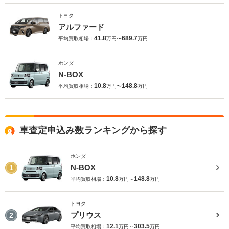
トヨタ
アルファード
41.8
689.7
平均買取相場：
万円〜
万円
ホンダ
N-BOX
10.8
148.8
平均買取相場：
万円〜
万円
車査定申込み数ランキングから探す
ホンダ
N-BOX
1
10.8
148.8
平均買取相場：
万円～
万円
トヨタ
プリウス
2
12.1
303.5
平均買取相場：
万円～
万円