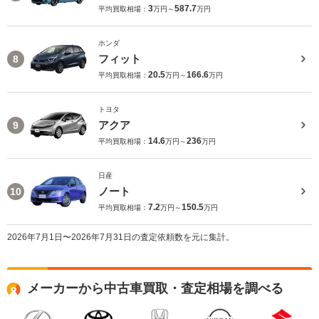
3
587.7
平均買取相場：
万円～
万円
ホンダ
フィット
8
20.5
166.6
平均買取相場：
万円～
万円
トヨタ
アクア
9
14.6
236
平均買取相場：
万円～
万円
日産
ノート
10
7.2
150.5
平均買取相場：
万円～
万円
2026年7月1日〜2026年7月31日の査定依頼数を元に集計。
メーカーから中古車買取・査定相場を調べる