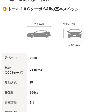
トール 1.0 Gターボ SAIIの基本スペック
全長3.7m
全高1.74m
全幅1.67m
最高出力
98ps
燃費
21.8km/L
(JC08モード)
駆動方式
FF
排気量
996cc
乗車定員
5名