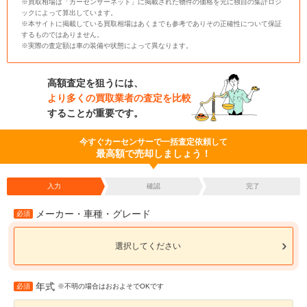
※買取相場は「カーセンサーネット」に掲載された物件の価格を元に独自の集計ロジ
ックによって算出しています。
※本サイトに掲載している買取相場はあくまでも参考でありその正確性について保証
するものではありません。
※実際の査定額は車の装備や状態によって異なります。
高額査定を狙うには、
より多くの買取業者の査定を比較
することが重要です。
今すぐカーセンサーで一括査定依頼して
最高額で売却しましょう！
入力
確認
完了
メーカー・車種・グレード
必須
選択してください
年式
必須
※不明の場合はおおよそでOKです