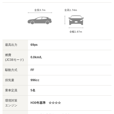
全長3.7m
全高1.74m
全幅1.67m
最高出力
69ps
燃費
0.0km/L
(JC08モード)
駆動方式
FF
排気量
996cc
乗車定員
5名
環境対策
H30年基準 ☆☆☆☆
エンジン