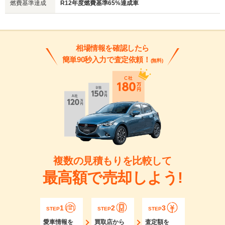
燃費基準達成
R12年度燃費基準65%達成車
相場情報を確認したら
簡単90秒入力で査定依頼！
(無料)
複数の見積もりを比較して
最高額で売却しよう!
1
2
3
STEP
STEP
STEP
愛車情報を
買取店から
査定額を