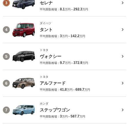
セレナ
3
8.1
292.3
平均買取相場：
万円～
万円
ダイハツ
タント
4
3
142.2
平均買取相場：
万円～
万円
トヨタ
ヴォクシー
5
9.7
372.9
平均買取相場：
万円～
万円
トヨタ
アルファード
6
41.8
689.7
平均買取相場：
万円～
万円
ホンダ
ステップワゴン
7
3
587.7
平均買取相場：
万円～
万円