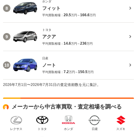
ホンダ
フィット
8
20.5
166.6
平均買取相場：
万円～
万円
トヨタ
アクア
9
14.6
236
平均買取相場：
万円～
万円
日産
ノート
10
7.2
150.5
平均買取相場：
万円～
万円
2026年7月1日〜2026年7月31日の査定依頼数を元に集計。
メーカーから中古車買取・査定相場を調べる
レクサス
トヨタ
ホンダ
日産
スズキ