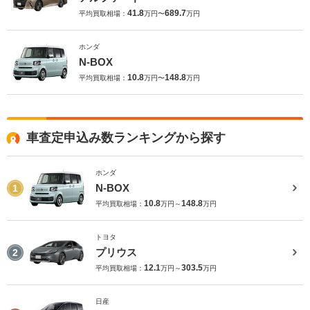
41.8
689.7
平均買取相場：
万円〜
万円
ホンダ
N-BOX
10.8
148.8
平均買取相場：
万円〜
万円
車査定申込み数ランキングから探す
ホンダ
N-BOX
1
10.8
148.8
平均買取相場：
万円～
万円
トヨタ
プリウス
2
12.1
303.5
平均買取相場：
万円～
万円
日産