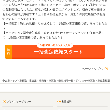
車を売るならカーセンサーへ！選べる2つの売却方法！下取りより買取額が高価
になる方法が見つかるかも！他にもメーカー、車種、ボディタイプ別の中古車
の買取情報はもちろん、買取の流れや査定のポイントなど、初めて車を売る方
も安心の情報が満載です！五十音や都道府県から、お近くの買取店舗の情報を
紹介することもできます。
【一括査定】数社の見積もりを比較して、1番高い査定価格で買い取ってもらお
う！
【オークション型査定】連絡・査定は1社だけ！オークションにお任せ出品し
て、1番高い査定価格で買い取ってもらおう！
90秒で終わるカンタン入力
無
一括査定依頼スタート
料
ページトップへ
中古車トップ
車買取・車査定・車売却
車買取・査定相場一覧
ダイハツの車買取・車査定相場
プライバシーポリシー
利用規約