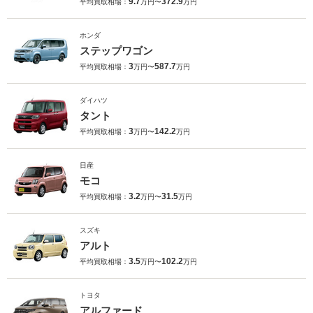
9.7
372.9
平均買取相場：
万円〜
万円
ホンダ
ステップワゴン
3
587.7
平均買取相場：
万円〜
万円
ダイハツ
タント
3
142.2
平均買取相場：
万円〜
万円
日産
モコ
3.2
31.5
平均買取相場：
万円〜
万円
スズキ
アルト
3.5
102.2
平均買取相場：
万円〜
万円
トヨタ
アルファード