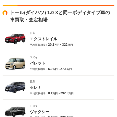
トール(ダイハツ) 1.0 Xと同一ボディタイプ車の
車買取・査定相場
日産
エクストレイル
20.1
322
平均買取相場：
万円〜
万円
スズキ
パレット
6.9
27.6
平均買取相場：
万円〜
万円
日産
セレナ
8.1
292.3
平均買取相場：
万円〜
万円
トヨタ
ヴォクシー