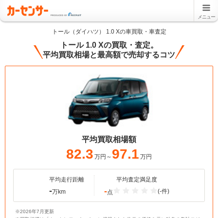
メニュー
トール（ダイハツ） 1.0 Xの車買取・車査定
トール 1.0 Xの買取・査定。
平均買取相場と最高額で売却するコツ
平均買取相場額
82.3
97.1
万円～
万円
平均走行距離
平均査定満足度
-
-
(-件)
万km
点
※2026年7月更新