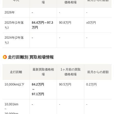
場
価格相場
2026年
-
-
-
2025年(1年落
84.4万円～97.3
90.8万円
±0万円
ち)
万円
2024年(2年落
-
-
-
ち)
走行距離別 買取相場情報
最新買取価格相
1ヶ月前の買取
走行距離
前月からの差額
場
価格相場
10,000km以下
84.2万円
90.5万円
0.2万円
～
97.1万円
10,001km
-
-
-
~