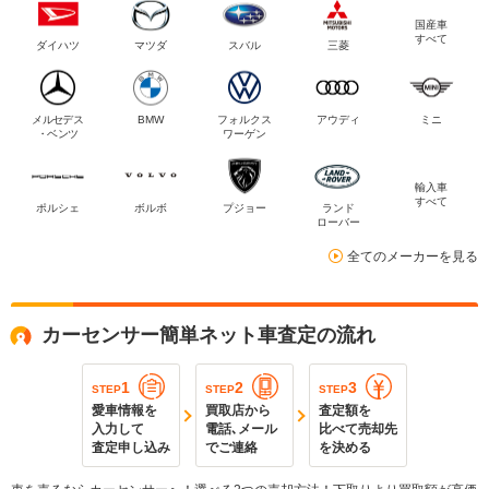
国産車
すべて
ダイハツ
マツダ
スバル
三菱
メルセデス
BMW
フォルクス
アウディ
ミニ
・ベンツ
ワーゲン
輸入車
すべて
ポルシェ
ボルボ
プジョー
ランド
ローバー
全てのメーカーを見る
カーセンサー簡単ネット車査定の流れ
1
2
3
STEP
STEP
STEP
愛車情報を
買取店から
査定額を
入力して
電話､メール
比べて売却先
査定申し込み
でご連絡
を決める