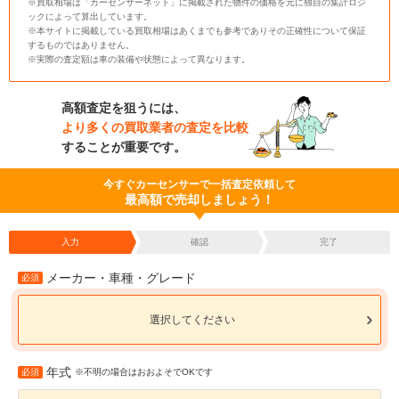
※買取相場は「カーセンサーネット」に掲載された物件の価格を元に独自の集計ロジ
ックによって算出しています。
※本サイトに掲載している買取相場はあくまでも参考でありその正確性について保証
するものではありません。
※実際の査定額は車の装備や状態によって異なります。
高額査定を狙うには、
より多くの買取業者の査定を比較
することが重要です。
今すぐカーセンサーで一括査定依頼して
最高額で売却しましょう！
入力
確認
完了
メーカー・車種・グレード
必須
選択してください
年式
必須
※不明の場合はおおよそでOKです