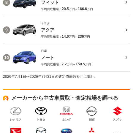
フィット
8
20.5
166.6
平均買取相場：
万円～
万円
トヨタ
アクア
9
14.6
236
平均買取相場：
万円～
万円
日産
ノート
10
7.2
150.5
平均買取相場：
万円～
万円
2026年7月1日〜2026年7月31日の査定依頼数を元に集計。
メーカーから中古車買取・査定相場を調べる
レクサス
トヨタ
ホンダ
日産
スズキ