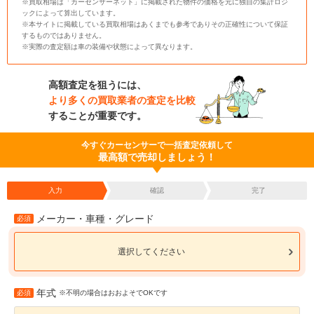
※買取相場は「カーセンサーネット」に掲載された物件の価格を元に独自の集計ロジ
ックによって算出しています。
※本サイトに掲載している買取相場はあくまでも参考でありその正確性について保証
するものではありません。
※実際の査定額は車の装備や状態によって異なります。
高額査定を狙うには、
より多くの買取業者の査定を比較
することが重要です。
今すぐカーセンサーで一括査定依頼して
最高額で売却しましょう！
入力
確認
完了
メーカー・車種・グレード
必須
選択してください
年式
必須
※不明の場合はおおよそでOKです