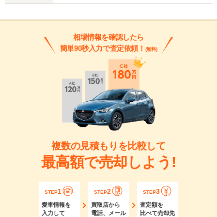
相場情報を確認したら
簡単90秒入力で査定依頼！
(無料)
複数の見積もりを比較して
最高額で売却しよう!
1
2
3
STEP
STEP
STEP
愛車情報を
買取店から
査定額を
入力して
電話、メール
比べて売却先