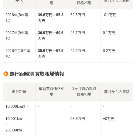
場
価格相場
2018年(8年落
39.6万円～65.3
52.6万円
-0.1万円
ち)
万円
2017年(9年落
36.9万円～60.6
48.7万円
0.1万円
ち)
万円
2016年(10年落
35.6万円～57.9
46.5万円
0.2万円
ち)
万円
走行距離別 買取相場情報
最新買取価格相
1ヶ月前の買取
走行距離
前月からの差額
場
価格相場
10,000km以下
-
-
-
10,001km
-
58.8万円
±0万円
~
20,000km