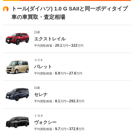
トール(ダイハツ) 1.0 G SAIIと同一ボディタイプ
車の車買取・査定相場
日産
エクストレイル
20.1
322
平均買取相場：
万円〜
万円
スズキ
パレット
6.9
27.6
平均買取相場：
万円〜
万円
日産
セレナ
8.1
292.3
平均買取相場：
万円〜
万円
トヨタ
ヴォクシー
9.7
372.9
平均買取相場：
万円〜
万円