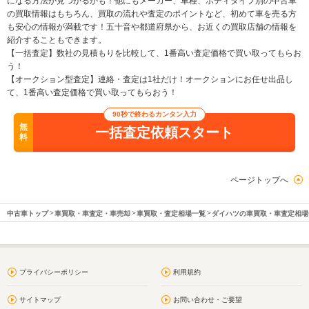
になる方法が見つかるかも！他にもメーカー、車種、ボディタイプ別の中古車
の買取情報はもちろん、買取の流れや査定のポイントなど、初めて車を売る方
も安心の情報が満載です！五十音や都道府県から、お近くの買取店舗の情報を
紹介することもできます。
【一括査定】数社の見積もりを比較して、1番高い査定価格で買い取ってもらお
う！
【オークション型査定】連絡・査定は1社だけ！オークションにお任せ出品し
て、1番高い査定価格で買い取ってもらおう！
90秒で終わるカンタン入力
無
一括査定依頼スタート
料
ページトップへ
中古車トップ
車買取・車査定・車売却
車買取・査定相場一覧
ダイハツの車買取・車査定相場
プライバシーポリシー
利用規約
サイトマップ
お問い合わせ・ご要望