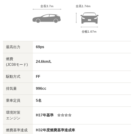
全長3.7m
全高1.74m
全幅1.67m
最高出力
69ps
燃費
24.6km/L
(JC08モード)
駆動方式
FF
排気量
996cc
乗車定員
5名
環境対策
H17年基準 ☆☆☆☆
エンジン
燃費基準達成
H32年度燃費基準達成車