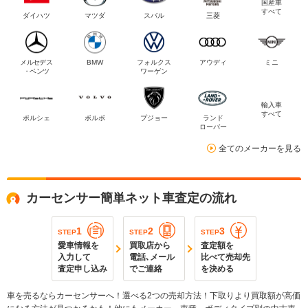
国産車
すべて
ダイハツ
マツダ
スバル
三菱
メルセデス
BMW
フォルクス
アウディ
ミニ
・ベンツ
ワーゲン
輸入車
すべて
ポルシェ
ボルボ
プジョー
ランド
ローバー
全てのメーカーを見る
カーセンサー簡単ネット車査定の流れ
1
2
3
STEP
STEP
STEP
愛車情報を
買取店から
査定額を
入力して
電話､メール
比べて売却先
査定申し込み
でご連絡
を決める
車を売るならカーセンサーへ！選べる2つの売却方法！下取りより買取額が高価