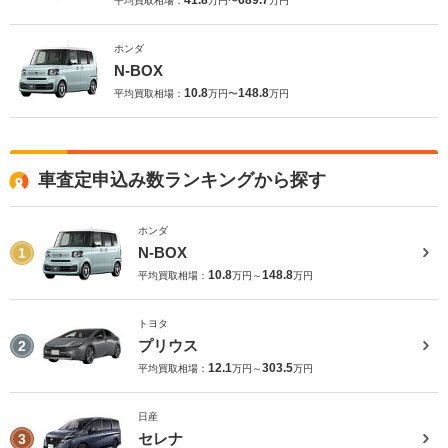
41.8
689.7
平均買取相場：
万円〜
万円
ホンダ
N-BOX
10.8
148.8
平均買取相場：
万円〜
万円
車査定申込み数ランキングから探す
ホンダ
N-BOX
1
10.8
148.8
平均買取相場：
万円～
万円
トヨタ
プリウス
2
12.1
303.5
平均買取相場：
万円～
万円
日産
セレナ
3