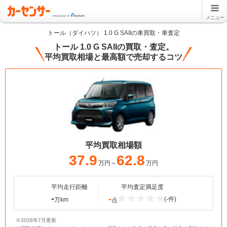
メニュー
トール（ダイハツ） 1.0 G SAIIの車買取・車査定
トール 1.0 G SAIIの買取・査定。
平均買取相場と最高額で売却するコツ
平均買取相場額
37.9
62.8
万円～
万円
平均走行距離
平均査定満足度
-
-
(-件)
万km
点
※2026年7月更新