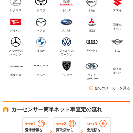
レクサス
トヨタ
ホンダ
日産
スズキ
国産車
すべて
ダイハツ
マツダ
スバル
三菱
メルセデス
BMW
フォルクス
アウディ
ミニ
・ベンツ
ワーゲン
輸入車
すべて
ポルシェ
ボルボ
プジョー
ランド
ローバー
全てのメーカーを見る
カーセンサー簡単ネット車査定の流れ
1
2
3
STEP
STEP
STEP
愛車情報を
買取店から
査定額を