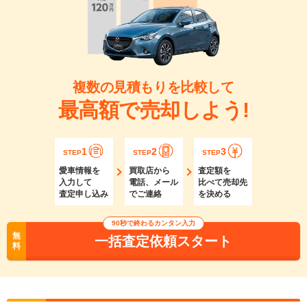
複数の見積もりを比較して
最高額で売却しよう!
1
2
3
STEP
STEP
STEP
愛車情報を
買取店から
査定額を
入力して
電話、メール
比べて売却先
査定申し込み
でご連絡
を決める
90秒で終わるカンタン入力
無
一括査定依頼スタート
料