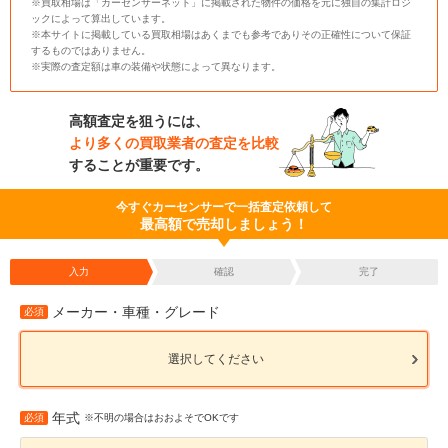
※買取相場は「カーセンサーネット」に掲載された物件の価格を元に独自の集計ロジ
ックによって算出しています。
※本サイトに掲載している買取相場はあくまでも参考でありその正確性について保証
するものではありません。
※実際の査定額は車の装備や状態によって異なります。
高額査定を狙うには、
より多くの買取業者の査定を比較
することが重要です。
今すぐカーセンサーで一括査定依頼して
最高額で売却しましょう！
入力
確認
完了
メーカー・車種・グレード
必須
選択してください
年式
必須
※不明の場合はおおよそでOKです