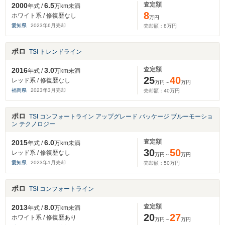
査定額
2000
6.5
年式 /
万km未満
8
ホワイト系 / 修復歴なし
万円
愛知県
2023
年
6
月売却
売却額：
8
万円
ポロ
TSI トレンドライン
査定額
2016
3.0
年式 /
万km未満
25
40
レッド系 / 修復歴なし
万円～
万円
福岡県
2023
年
3
月売却
売却額：
40
万円
ポロ
TSI コンフォートライン アップグレード パッケージ ブルーモーショ
ン テクノロジー
査定額
2015
6.0
年式 /
万km未満
30
50
レッド系 / 修復歴なし
万円～
万円
愛知県
2023
年
1
月売却
売却額：
50
万円
ポロ
TSI コンフォートライン
査定額
2013
8.0
年式 /
万km未満
20
27
ホワイト系 / 修復歴あり
万円～
万円