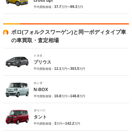
cross up!
37.7
99.3
平均買取相場：
万円〜
万円
ポロ(フォルクスワーゲン)と同一ボディタイプ車
の車買取・査定相場
トヨタ
プリウス
12.1
303.5
平均買取相場：
万円〜
万円
ホンダ
N-BOX
10.8
148.8
平均買取相場：
万円〜
万円
ダイハツ
タント
3
142.2
平均買取相場：
万円〜
万円