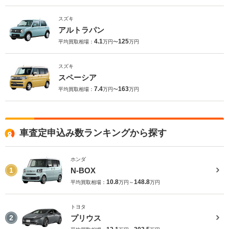
スズキ
アルトラパン
4.1
125
平均買取相場：
万円〜
万円
スズキ
スペーシア
7.4
163
平均買取相場：
万円〜
万円
車査定申込み数ランキングから探す
ホンダ
N-BOX
1
10.8
148.8
平均買取相場：
万円～
万円
トヨタ
プリウス
2