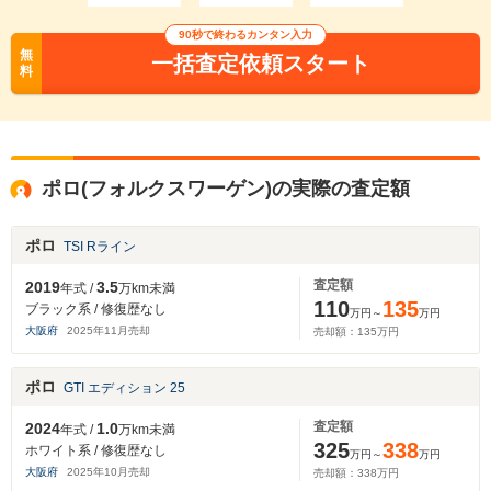
90秒で終わるカンタン入力
無
一括査定依頼スタート
料
ポロ(フォルクスワーゲン)の実際の査定額
ポロ
TSI Rライン
査定額
2019
3.5
年式 /
万km未満
110
135
ブラック系 / 修復歴なし
万円～
万円
大阪府
2025
年
11
月売却
売却額：
135
万円
ポロ
GTI エディション 25
査定額
2024
1.0
年式 /
万km未満
325
338
ホワイト系 / 修復歴なし
万円～
万円
大阪府
2025
年
10
月売却
売却額：
338
万円