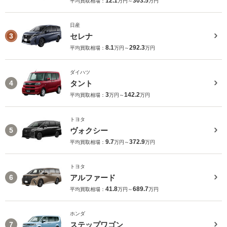
12.1
303.5
平均買取相場：
万円～
万円
日産
セレナ
3
8.1
292.3
平均買取相場：
万円～
万円
ダイハツ
タント
4
3
142.2
平均買取相場：
万円～
万円
トヨタ
ヴォクシー
5
9.7
372.9
平均買取相場：
万円～
万円
トヨタ
アルファード
6
41.8
689.7
平均買取相場：
万円～
万円
ホンダ
ステップワゴン
7