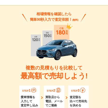
相場情報を確認したら
簡単90秒入力で査定依頼！
(無料)
複数の見積もりを比較して
最高額で売却しよう!
1
2
3
STEP
STEP
STEP
愛車情報を
買取店から
査定額を
入力して
電話、メール
比べて売却先
査定申し込み
でご連絡
を決める