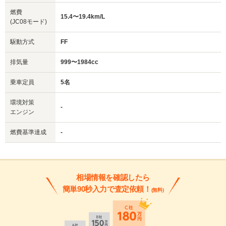
燃費
15.4〜19.4km/L
(JC08モード)
駆動方式
FF
排気量
999〜1984cc
乗車定員
5名
環境対策
-
エンジン
燃費基準達成
-
相場情報を確認したら
簡単90秒入力で査定依頼！
(無料)