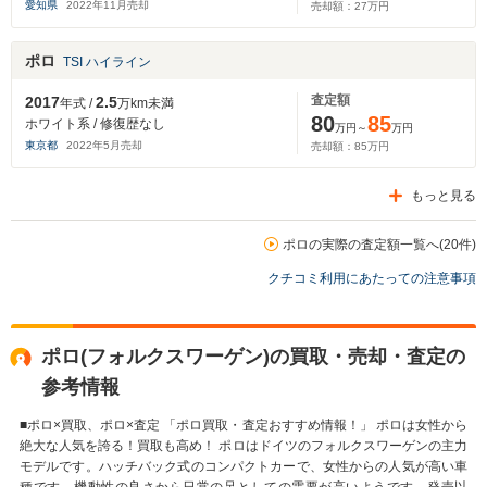
愛知県
2022
年
11
月売却
売却額：
27
万円
ポロ
TSI ハイライン
査定額
2017
2.5
年式 /
万km未満
80
85
ホワイト系 / 修復歴なし
万円～
万円
東京都
2022
年
5
月売却
売却額：
85
万円
もっと見る
ポロの実際の査定額一覧へ(20件)
クチコミ利用にあたっての注意事項
ポロ(フォルクスワーゲン)の買取・売却・査定の
参考情報
■ポロ×買取、ポロ×査定 「ポロ買取・査定おすすめ情報！」 ポロは女性から
絶大な人気を誇る！買取も高め！ ポロはドイツのフォルクスワーゲンの主力
モデルです。ハッチバック式のコンパクトカーで、女性からの人気が高い車
種です。機動性の良さから日常の足としての需要が高いようです。発売以