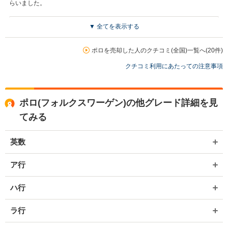
らいました。
▼ 全てを表示する
買取店からの返信
お世話になっております。 株式会社ネクステージでございます。 この
度はネクステージをご利用いただきまして誠にありがとうございまし
ポロを売却した人のクチコミ(全国)一覧へ(20件)
た。 弊社は東証一部上場企業のため、安心してご利用いただければと
クチコミ利用にあたっての注意事項
存じます。 買取や販売だけではなく、車検や整備、点検などもご用意
しております。 またお車のことで何かございましたら、是非ネクステ
ージをご利用いただけますと幸いでございます。 今後とも宜しくお願
い申し上げます。
ポロ(フォルクスワーゲン)の他グレード詳細を見
てみる
英数
ア行
ハ行
ラ行