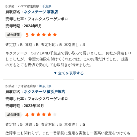
買取店からの返信
投稿者：ハママ
都道府県：
千葉県
お世話になっております。 株式会社ネクステージでございます。 この
買取店名：
ネクステージ 幕張店
度はネクステージをご利用いただきまして誠にありがとうございまし
売却した車：フォルクスワーゲンポロ
た。 弊社ではポロのような輸入車の専門店を展開している関係もあ
り、大変得意な車種となっております。輸入車の他にもミニバンや
売却時期：2024年5月
SUV、軽自動車などの各種専門店を展開しているため、また機会がご
5
総合評価
ざいましたら是非お力添えできれば幸いでございます。 今後とも宜し
くお願い申し上げます。
5
5
5
4
査定額：
連絡：
査定対応：
車引渡し：
ネクステージ SUV LAND千葉店で買い取って貰いました。 何社か見積もり
しましたが、 希望の値段を付けてくれたのは、このお店だけでした。 担当
の方もとても親切で安心してお取引きが出来ました。
▼ 全てを表示する
買取店からの返信
投稿者：ナオ
都道府県：
神奈川県
お世話になっております。 株式会社ネクステージでございます。 この
買取店名：
ネクステージ 横浜戸塚店
度はネクステージをご利用いただきまして誠にありがとうございまし
売却した車：フォルクスワーゲンポロ
た。 弊社スタッフの接客をお褒め頂き光栄です。 今後もご満足いただ
けるよう精進してまいります。 スタッフ一同、またのご利用お待ちし
売却時期：2023年10月
ております。
4
総合評価
5
5
5
5
査定額：
連絡：
査定対応：
車引渡し：
故障車にも関わらず、また一番最初に査定を実施し一番高い査定をつけても