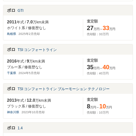
ポロ
GTI
査定額
2011
7.0
年式 /
万km未満
27
33
ホワイト系 / 修復歴なし
万円～
万円
島根県
2025
年
2
月売却
売却額：
33
万円
ポロ
TSI コンフォートライン
査定額
2016
9
年式 /
万km未満
35
40
ブルー系 / 修復歴なし
万円～
万円
千葉県
2024
年
5
月売却
売却額：
40
万円
ポロ
TSI コンフォートライン ブルーモーション テクノロジー
査定額
2013
12.0
年式 /
万km未満
8
10
ブラック系 / 修復歴なし
万円～
万円
神奈川県
2023
年
10
月売却
売却額：
10
万円
ポロ
1.4