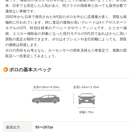
来、日本でも安定した人気があり、同クラスの国産車と比べても販売台数で
遜色ない車種です。
2002年から日本で発売された4代目のポロを中心に流通量が多く、買取も積
極的に行われています。特に査定の価格が高いグレードは4ドアやスポーツ
モデルのGTI、特別仕様車のアベニーダやヴィアッジョです。エコカー減
税、エコカー補助金の対象になった現行モデルの5代目であればさらに高い
買取の査定が期待できます。ポロはオプションや走行距離によっても、買取
の価格は前後します。
ポロの売却をお考えなら、カーセンサーの簡単見積もり車査定で、複数の買
取店へ一括査定してみましょう。
ポロの基本スペック
全長4.06m〜4.09m
全高1.43m〜1.45m
全幅1.75m
最高出力
95〜207ps