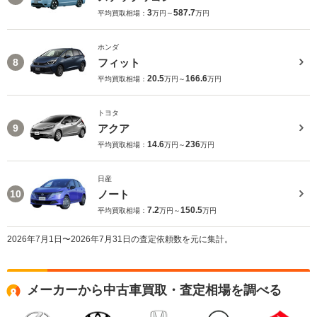
3
587.7
平均買取相場：
万円～
万円
ホンダ
フィット
8
20.5
166.6
平均買取相場：
万円～
万円
トヨタ
アクア
9
14.6
236
平均買取相場：
万円～
万円
日産
ノート
10
7.2
150.5
平均買取相場：
万円～
万円
2026年7月1日〜2026年7月31日の査定依頼数を元に集計。
メーカーから中古車買取・査定相場を調べる