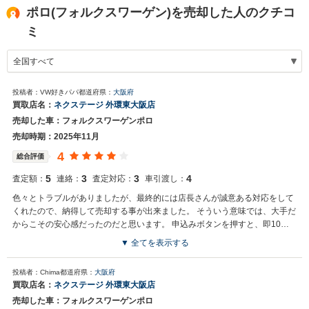
ポロ(フォルクスワーゲン)を売却した人のクチコ
ミ
投稿者：VW好きパパ
都道府県：
大阪府
買取店名：
ネクステージ 外環東大阪店
売却した車：フォルクスワーゲンポロ
売却時期：2025年11月
4
総合評価
5
3
3
4
査定額：
連絡：
査定対応：
車引渡し：
色々とトラブルがありましたが、最終的には店長さんが誠意ある対応をして
くれたので、納得して売却する事が出来ました。 そういう意味では、大手だ
からこその安心感だったのだと思います。 申込みボタンを押すと、即10社
程度の会社から電話が掛かって来たので、後悔というか本当に焦りました
▼ 全てを表示する
が、相場がよくわかりましたし、スピード売却できたので、カーセンサーさ
買取店からの返信
ん様々です。
投稿者：Chima
都道府県：
大阪府
お世話になっております。 株式会社ネクステージでございます。 この
買取店名：
ネクステージ 外環東大阪店
度はネクステージをご利用いただきまして誠にありがとうございまし
売却した車：フォルクスワーゲンポロ
た。 今後もご満足いただけるよう精進してまいります。 スタッフ一