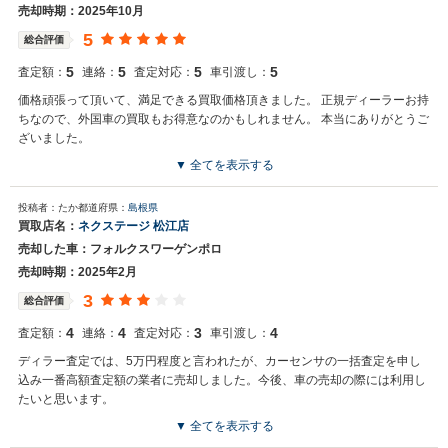
同、またのご利用お待ちしております。
売却時期：2025年10月
5
総合評価
5
5
5
5
査定額：
連絡：
査定対応：
車引渡し：
価格頑張って頂いて、満足できる買取価格頂きました。 正規ディーラーお持
ちなので、外国車の買取もお得意なのかもしれません。 本当にありがとうご
ざいました。
▼ 全てを表示する
買取店からの返信
投稿者：たか
都道府県：
島根県
お世話になっております。 株式会社ネクステージでございます。 この
買取店名：
ネクステージ 松江店
度はネクステージをご利用いただきまして誠にありがとうございまし
売却した車：フォルクスワーゲンポロ
た。 弊社ではポロのような輸入車の専門店を展開している関係もあ
り、大変得意な車種となっております。輸入車の他にもミニバンや
売却時期：2025年2月
SUV、軽自動車などの各種専門店を展開しているため、また機会がご
3
総合評価
ざいましたら是非お力添えできれば幸いでございます。 今後とも宜し
くお願い申し上げます。
4
4
3
4
査定額：
連絡：
査定対応：
車引渡し：
ディラー査定では、5万円程度と言われたが、カーセンサの一括査定を申し
込み一番高額査定額の業者に売却しました。今後、車の売却の際には利用し
たいと思います。
▼ 全てを表示する