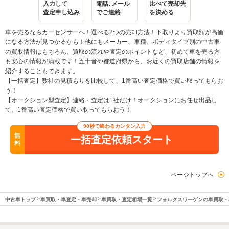
入力して
電話､メール
比べて売却先
査定申し込み
でご連絡
を決める
車を売るならカーセンサーへ！選べる2つの売却方法！下取りより買取額が高価
になる方法が見つかるかも！他にもメーカー、車種、ボディタイプ別の中古車
の買取情報はもちろん、買取の流れや査定のポイントなど、初めて車を売る方
も安心の情報が満載です！五十音や都道府県から、お近くの買取店舗の情報を
紹介することもできます。
【一括査定】数社の見積もりを比較して、1番高い査定価格で買い取ってもらお
う！
【オークション型査定】連絡・査定は1社だけ！オークションにお任せ出品し
て、1番高い査定価格で買い取ってもらおう！
90秒で終わるカンタン入力
無
一括査定依頼スタート
料
ページトップへ
中古車トップ
車買取・車査定・車売却
車買取・査定相場一覧
フォルクスワーゲンの車買取・