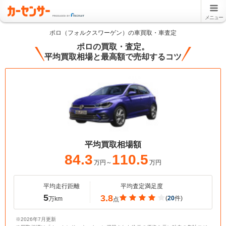
メニュー
ポロ（フォルクスワーゲン）の車買取・車査定
ポロの買取・査定。
平均買取相場と最高額で売却するコツ
平均買取相場額
84.3
110.5
万円～
万円
平均走行距離
平均査定満足度
5
3.8
(
20
件)
万km
点
※2026年7月更新