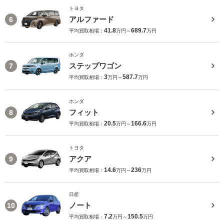
トヨタ
アルファード
6
41.8
689.7
平均買取相場：
万円～
万円
ホンダ
ステップワゴン
7
3
587.7
平均買取相場：
万円～
万円
ホンダ
フィット
8
20.5
166.6
平均買取相場：
万円～
万円
トヨタ
アクア
9
14.6
236
平均買取相場：
万円～
万円
日産
ノート
10
7.2
150.5
平均買取相場：
万円～
万円