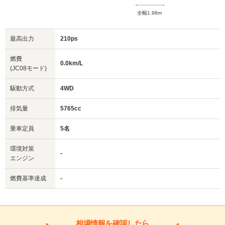
全幅1.98m
最高出力
210ps
燃費
0.0km/L
(JC08モード)
駆動方式
4WD
排気量
5765cc
乗車定員
5名
環境対策
-
エンジン
燃費基準達成
-
相場情報を確認したら