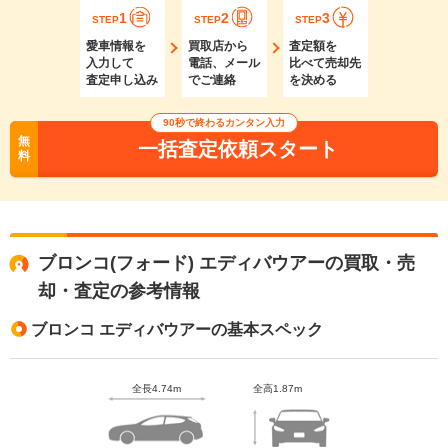
1
2
3
STEP
STEP
STEP
愛車情報を
買取店から
査定額を
入力して
電話、メール
比べて売却先
査定申し込み
でご連絡
を決める
90秒で終わるカンタン入力
無
一括査定依頼スタート
料
ブロンコ(フォード) エディバウアーの買取・売
却・査定の参考情報
ブロンコ エディバウアーの基本スペック
全長4.74m
全高1.87m