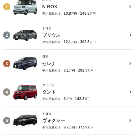
N-BOX
1
10.8
148.8
平均買取相場：
万円～
万円
トヨタ
プリウス
2
12.1
303.5
平均買取相場：
万円～
万円
日産
セレナ
3
8.1
292.3
平均買取相場：
万円～
万円
ダイハツ
タント
4
3
142.2
平均買取相場：
万円～
万円
トヨタ
ヴォクシー
5
9.7
372.9
平均買取相場：
万円～
万円