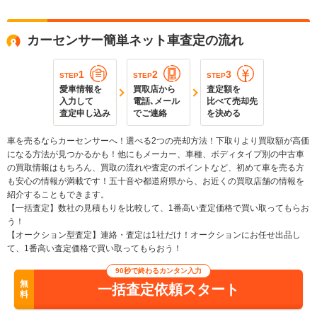
カーセンサー簡単ネット車査定の流れ
1
2
3
STEP
STEP
STEP
愛車情報を
買取店から
査定額を
入力して
電話､メール
比べて売却先
査定申し込み
でご連絡
を決める
車を売るならカーセンサーへ！選べる2つの売却方法！下取りより買取額が高価
になる方法が見つかるかも！他にもメーカー、車種、ボディタイプ別の中古車
の買取情報はもちろん、買取の流れや査定のポイントなど、初めて車を売る方
も安心の情報が満載です！五十音や都道府県から、お近くの買取店舗の情報を
紹介することもできます。
【一括査定】数社の見積もりを比較して、1番高い査定価格で買い取ってもらお
う！
【オークション型査定】連絡・査定は1社だけ！オークションにお任せ出品し
て、1番高い査定価格で買い取ってもらおう！
90秒で終わるカンタン入力
無
一括査定依頼スタート
料