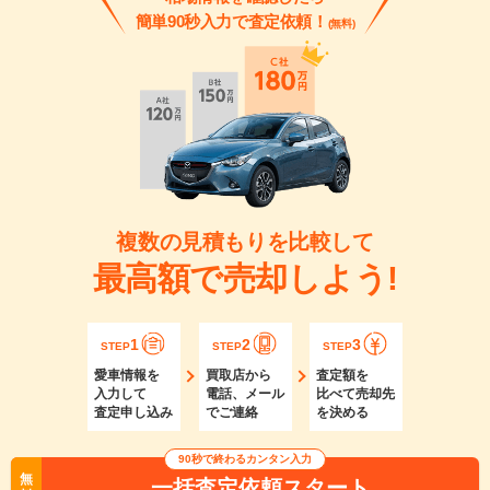
簡単90秒入力で査定依頼！
(無料)
複数の見積もりを比較して
最高額で売却しよう!
1
2
3
STEP
STEP
STEP
愛車情報を
買取店から
査定額を
入力して
電話、メール
比べて売却先
査定申し込み
でご連絡
を決める
90秒で終わるカンタン入力
無
一括査定依頼スタート