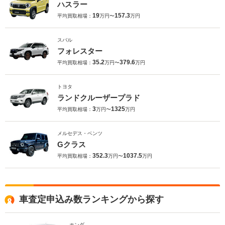
ハスラー
19
157.3
平均買取相場：
万円〜
万円
スバル
フォレスター
35.2
379.6
平均買取相場：
万円〜
万円
トヨタ
ランドクルーザープラド
3
1325
平均買取相場：
万円〜
万円
メルセデス・ベンツ
Gクラス
352.3
1037.5
平均買取相場：
万円〜
万円
車査定申込み数ランキングから探す
ホンダ