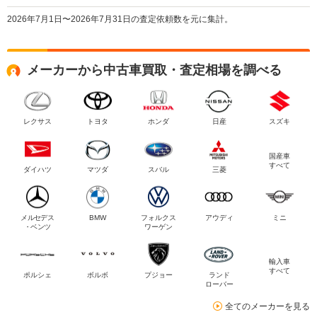
2026年7月1日〜2026年7月31日の査定依頼数を元に集計。
メーカーから中古車買取・査定相場を調べる
レクサス
トヨタ
ホンダ
日産
スズキ
国産車
すべて
ダイハツ
マツダ
スバル
三菱
メルセデス
BMW
フォルクス
アウディ
ミニ
・ベンツ
ワーゲン
輸入車
すべて
ポルシェ
ボルボ
プジョー
ランド
ローバー
全てのメーカーを見る